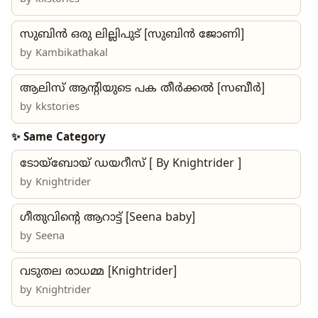
സുബിൻ ഒരു ലില്ലിപുട് [സുബിൻ ജോണി]
by
Kambikathakal
ആലിസ് ആന്റിയുടെ പക തീർക്കൽ [സബീർ]
by
kkstories
✨ Same Category
ടോയ്‌ബോയ് ഡയറീസ് [ By Knightrider ]
by
Knightrider
ഗീതുവിന്റെ ആറാട്ട് [Seena baby]
by
Seena
വടുതല രാധമ്മ [Knightrider]
by
Knightrider