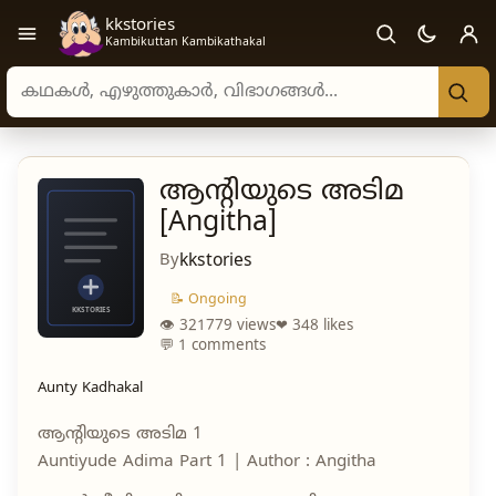
kkstories
Open navigation menu
Kambikuttan Kambikathakal
Search stories, authors, and categories
ആന്റിയുടെ അടിമ
[Angitha]
By
kkstories
📝 Ongoing
👁 321779 views
❤ 348 likes
💬 1 comments
Aunty Kadhakal
ആന്റിയുടെ അടിമ 1
Auntiyude Adima Part 1 | Author : Angitha