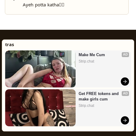
Ayeh potta katha😵‍💫
tras
Make Me Cum
AD
Strip.chat
Get FREE tokens and 
AD
make girls cum
Strip.chat