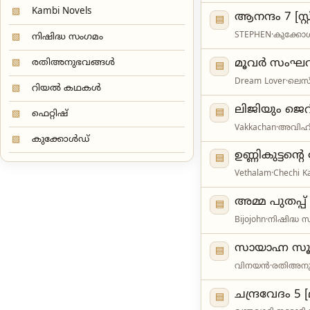
▧
Kambi Novels
ആനന്ദം 7 [സ്റ
▤
STEPHEN
·
കുക്കോ
▧
നിഷിദ്ധ സംഗമം
▧
രതിഅനുഭവങ്ങൾ
മൂവർ സംഘവും 
▤
Dream Lover
·
ലെസ
▧
റിയൽ കഥകൾ
ലിജിയും ജെറി
▤
▧
ഫെറ്റിഷ്
Vakkachan
·
അവിഹ
▧
കുക്കോൾഡ്
ഉണ്ണികുട്ടന്റ
▤
Vethalam
·
Chechi K
അമ്മ പുതപ്പ് 
▤
Bijojohn
·
നിഷിദ്ധ 
സായാഹ്ന സൂ
▤
വിനയൻ
·
രതിഅനു
ചന്ദ്രവേദം 5 [
▤