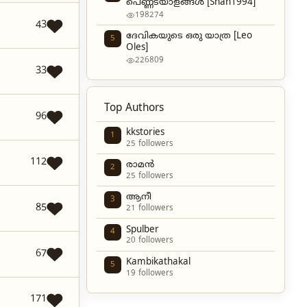
പെണ്ണടയാളങ്ങൾ [Shan1994]
198274
43
ദേവികയുടെ ഒരു യാത്ര [Leo
5
Oles]
226809
33
Top Authors
96
kkstories
1
25 followers
112
രാമൻ
2
25 followers
ആനീ
3
85
21 followers
Spulber
4
20 followers
67
Kambikathakal
5
19 followers
171