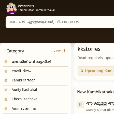
kkstories
Kambikuttan Kambikathakal
Search stories, authors, and categories
Home
Kambi Novels
Kambi cartoon
kkstories
Category
View all
Read regularly upda
▧
ഇറോട്ടിക് ലവ് സ്റ്റോറീസ്
⏳ Upcoming Kamb
▧
അവിഹിതം
▧
Kambi cartoon
▧
Aunty Kadhakal
New Kambikathaka
▧
Chechi Kadhakal
ആഴമുള്ള ആവ
▤
▧
Ammayiamma
Manny Kumar
·
നിഷ