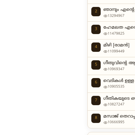
ഞാനും എന്‍റെ 
2
13294967
ഹേമലത എന്റെ
3
11479825
മിഴി [രാമന്‍]
4
11099449
ഗീതുവിന്റെ ആറാ
5
10969347
വെടികൾ ഉള്ള 
6
10905535
ഗീതികയുടെ ഒഴ
7
10827247
മസാജ് തെറാപ്പിസ
8
10666995