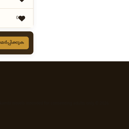
0
ർപ്പിക്കുക
 kambi novels intended for consenting adults only.© 2026