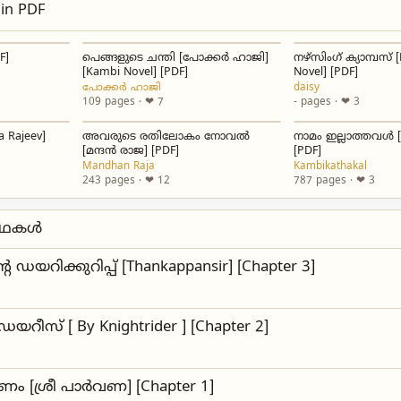
 in PDF
F]
പെങ്ങളുടെ ചന്തി [പോക്കർ ഹാജി]
നഴ്സിംഗ് ക്യാമ്പസ്‌ 
[Kambi Novel] [PDF]
Novel] [PDF]
പോക്കർ ഹാജി
daisy
109 pages · ❤ 7
- pages · ❤ 3
a Rajeev]
അവരുടെ രതിലോകം നോവല്‍
നാമം ഇല്ലാത്തവൾ [
[മന്ദന്‍ രാജ] [PDF]
[PDF]
Mandhan Raja
Kambikathakal
243 pages · ❤ 12
787 pages · ❤ 3
 കഥകൾ
െ ഡയറിക്കുറിപ്പ് [Thankappansir] [Chapter 3]
റീസ് [ By Knightrider ] [Chapter 2]
ണം [ശ്രീ പാർവണ] [Chapter 1]