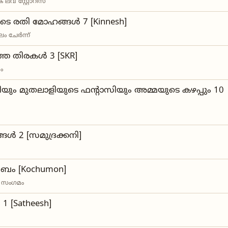
് ലവ് സ്റ്റോറീസ്
യുടെ രതി മോഹങ്ങൾ 7 [Kinnesh]
ം ചേർന്ന്
്ത തിരകൾ 3 [SKR]
ം
ടിയും മുതലാളിയുടെ ഫന്റാസിയും അമ്മയുടെ കഴപ്പും 10
ങൾ 2 [സമുദ്രക്കനി]
ംബം [Kochumon]
ധ സംഗമം
1 [Satheesh]