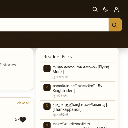
Library
Dashboard
My Profile
Readers Picks
stories...
മധുര മനോഹര മോഹം [Flying
1
Monk]
126938
ടോയ്‌ബോയ് ഡയറീസ് [ By
2
Knightrider ]
193285
View all
ഒരു ബുള്ളിന്റെ ഡയറിക്കുറിപ്പ്
3
[Thankappansir]
216926
57
മാന്ത്രിക നിലാവിലെ
4