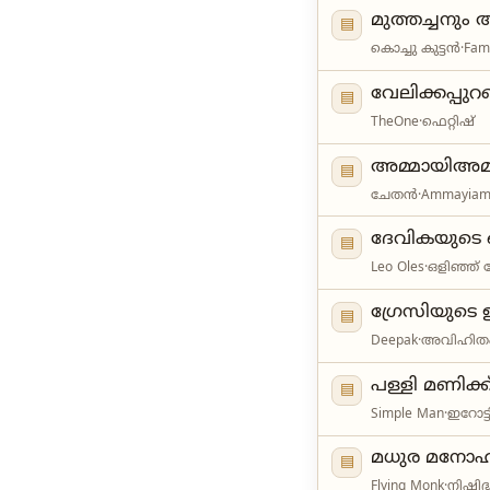
മുത്തച്ചനും 
▤
കൊച്ചു കുട്ടൻ
·
Fam
വേലിക്കപ്പു
▤
TheOne
·
ഫെറ്റിഷ്
അമ്മായിഅമ്
▤
ചേതൻ
·
Ammayia
ദേവികയുടെ ഒര
▤
Leo Oles
·
ഒളിഞ്ഞ് ന
ഗ്രേസിയുടെ ഇ
▤
Deepak
·
അവിഹിത
പള്ളി മണിക്ക
▤
Simple Man
·
ഇറോട്ട
മധുര മനോഹര
▤
Flying Monk
·
നിഷിദ