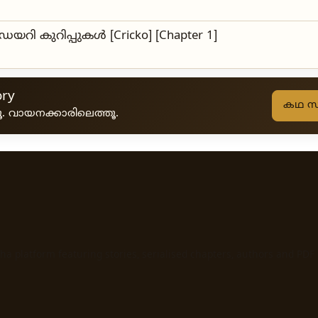
യറി കുറിപ്പുകൾ [Cricko] [Chapter 1]
ory
കഥ സമ
കൂ. വായനക്കാരിലെത്തൂ.
ha platform featuring stories, serialised chapters, authors and PDF