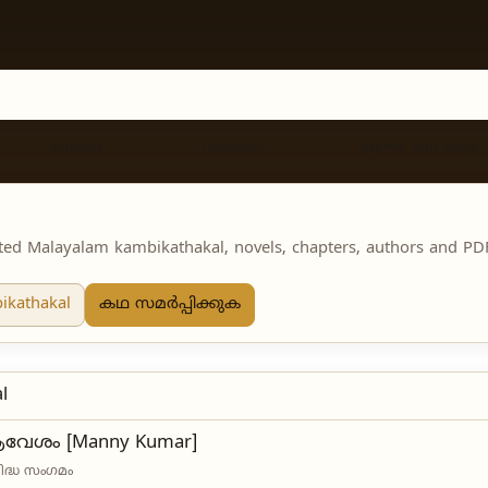
Authors
Discussion
Submit Your Story
ted Malayalam kambikathakal, novels, chapters, authors and PDF 
ikathakal
കഥ സമർപ്പിക്കുക
l
േശം [Manny Kumar]
ിദ്ധ സംഗമം