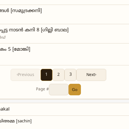
്ങൾ [സമുദ്രക്കനി]
്പെട്ട നാടൻ കനി 8 [ഗില്ലി ബാല]
ൾഡ്
ം 5 [മോങ്കി]
‹
1
2
3
›
Previous
Next
Page #
Go
akal
ിഅമ്മ [sachin]