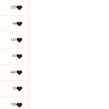
233
64
141
67
447
93
190