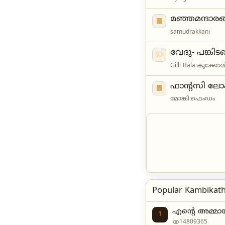
മഞ്ഞമന്ദാരങ
▤
samudrakkani
വേദു- പങ്കിടപ
▤
Gilli Bala
·
കുക്കോ
ഫാൻ്റസി ലോക
▤
മോങ്കി
·
ഫെംഡം
Popular Kambikath
എന്റെ അമ്മായ
1
14809365