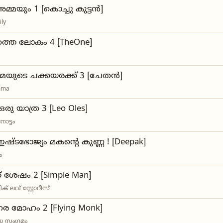
അമ്മയും 1 [കൊച്ചു കുട്ടൻ]
ily
റത്തെ ലോകം 4 [TheOne]
മയുടെ ചക്കയരക്ക് 3 [ചേതൻ]
mma
ു യാത്ര 3 [Leo Oles]
ോട്ടം
ഷ്ടഭോജ്യം മകന്റെ കുണ്ണ ! [Deepak]
ം
് ശേഷം 2 [Simple Man]
ിക് ലവ് സ്റ്റോറീസ്
 മോഹം 2 [Flying Monk]
്ധ സംഗമം