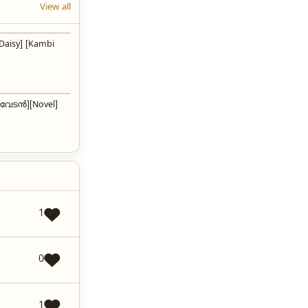
View all
[Daisy] [Kambi
വേടൻ][Novel]
1
0
1