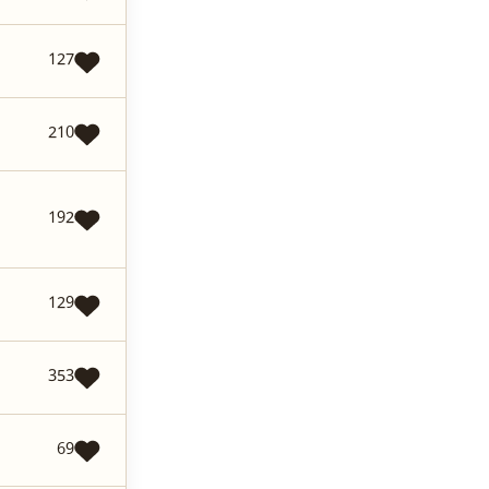
127
210
192
129
353
69