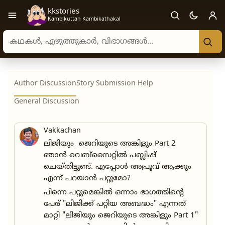
kkstories
Open navigation menu
Kambikuttan Kambikathakal
Search stories, authors, and categories
Author Discussion
Story Submission Help
General Discussion
Vakkachan
ലിജിയും ജെറിയുടെ അങ്കിളും Part 2
ഞാൻ വെബ്‌സൈറ്റിൽ പബ്ലിഷ്
ചെയ്തിട്ടുണ്ട്. എപ്പോൾ അപ്രൂവ് ആക്കും
എന്ന് പറയാൻ പറ്റുമോ?
പിന്നെ പറ്റുമെങ്കിൽ ഒന്നാം ഭാഗത്തിന്റെ
പേര് "ലിജിക്ക് പറ്റിയ അബദ്ധം" എന്നത്
മാറ്റി "ലിജിയും ജെറിയുടെ അങ്കിളും Part 1"