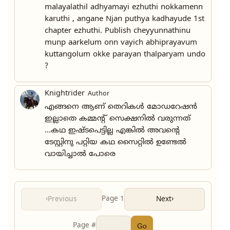
malayalathil adhyamayi ezhuthi nokkamenn
karuthi , angane Njan puthya kadhayude 1st
chapter ezhuthi. Publish cheyyunnathinu
munp aarkelum onn vayich abhiprayavum
kuttangolum okke parayan thalparyam undo
?
Knightrider
Author
എങ്ങനെ ആണ് തെറികൾ മോഡറേഷൻ
ഇല്ലാതെ കമ്മന്റ് സെക്ഷനിൽ വരുന്നത്
...കഥ ഇഷ്ടപെട്ടില്ല എങ്കിൽ അവന്റെ
ടേസ്റ്റിനു പറ്റിയ കഥ സൈറ്റിൽ ഉണ്ടേൽ
വായിച്ചാൽ പോരെ
‹
Page 1
›
Previous
Next
Page #
Go