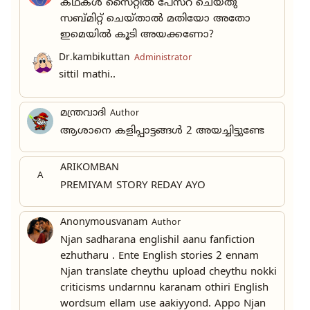
കഥകൾ സൈറ്റിൽ പേസ്റ് ചെയ്തു
സബ്മിറ്റ് ചെയ്‌താൽ മതിയോ അതോ
ഇമെയിൽ കൂടി അയക്കണോ?
Dr.kambikuttan
Administrator
sittil mathi..
മന്ത്രവാദി
Author
ആശാനെ കളിപ്പാട്ടങ്ങൾ 2 അയച്ചിട്ടുണ്ടേ
ARIKOMBAN
A
PREMIYAM STORY REDAY AYO
Anonymousvanam
Author
Njan sadharana englishil aanu fanfiction
ezhutharu . Ente English stories 2 ennam
Njan translate cheythu upload cheythu nokki
criticisms undarnnu karanam othiri English
wordsum ellam use aakiyyond. Appo Njan