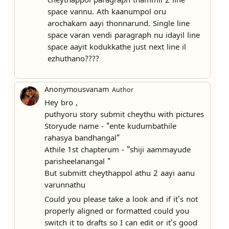
cheythappol paragraph thammil 2 line
space vannu. Ath kaanumpol oru
arochakam aayi thonnarund. Single line
space varan vendi paragraph nu idayil line
space aayit kodukkathe just next line il
ezhuthano????
Anonymousvanam
Author
Hey bro ,
puthyoru story submit cheythu with pictures
Storyude name - "ente kudumbathile
rahasya bandhangal"
Athile 1st chapterum - "shiji aammayude
parisheelanangal "
But submitt cheythappol athu 2 aayi aanu
varunnathu
Could you please take a look and if it's not
properly aligned or formatted could you
switch it to drafts so I can edit or it's good