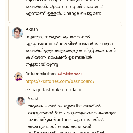
ചന്ദ്രവേദം chapter 5 ആണ് submit
ചെയ്തത്. Upcomming ൽ chapter 2
എന്നാണ് ഉള്ളത്. Change ചെയ്യണേ
Akash
കുട്ടേട്ടാ, നമ്മുടെ പ്രൊഫൈൽ
എടുക്കുമ്പോൾ അതിൽ നമ്മൾ ഫോളോ
ചെയ്തിട്ടുള്ള ആളുകളുടെ ലിസ്റ്റ് കാണാൻ
കഴിയുന്ന ഓപ്ഷൻ ഉണ്ടെങ്കിൽ
നല്ലതായിരുന്നു
Dr.kambikuttan
Administrator
https://kkstories.com/dashboard/
ee pagil last nokku undallo..
Akash
ആകെ പത്ത് പേരുടെ list അതിൽ
ഉള്ളൂ.ഞാൻ 50+ എഴുത്തുകാരെ ഫോളോ
ചെയ്തിട്ടുണ്ട്.authors എന്ന പേജിൽ
കയറുമ്പോൾ അത് കാണാൻ