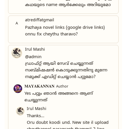
കഥയുടെ name ആർക്കേലും അറിയുമോ
atrediffatgmail
A
Pazhaya novel links (google drive links)
onnu fix cheythu tharavo?
Irul Mashi
@admin
ഡ്രാഫ്റ്റ് ആയി സേവ് ചെയ്യുന്നത്
സബ്‌മിഷഷൻ കൊടുക്കുന്നതിനു മുന്നേ
നമുക്ക് എഡിറ്റ്‌ ചെയ്യാൻ പറ്റുമോ?
𝐌𝐀𝐘𝐀𝐊𝐀𝐍𝐍𝐀𝐍
Author
Yes പറ്റും ഞാൻ അങ്ങനെ ആണ്
ചെയ്യുന്നത്
Irul Mashi
Thanks...
Oru doubt koodi und. New site il upload