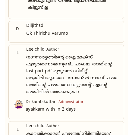
കഴിയുന്നുണ്ട്.പക്ഷെ പ്രൊഫൈലിൽ
കിട്ടുന്നില്ല
Diljithsd
D
Gk Thirichu varumo
Lee child
Author
L
നഗ്നസത്യത്തിന്റെ ക്ലൈമാക്സ്‌
എഴുത്തണമെന്നുണ്ട്.. പക്ഷെ, അതിന്റെ
last part pdf മുഴുവൻ ഡിലീറ്റ്
ആയിരിക്കുകയാ.. ഡോക്ടർ സാബ് പഴയ
അതിന്റെ പഴയ ഡോക്യുമെന്റ് എന്റെ
മെയിലിൽ അയാകുമോ
Dr.kambikuttan
Administrator
ayakkam with in 2 days
Lee child
Author
L
കാവൽക്കാരൻ എഴുത്ത് നിർത്തിയോ?