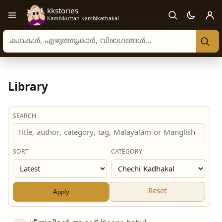
kkstories
Open navigation menu
Kambikuttan Kambikathakal
Search stories, authors, and categories
Library
SEARCH
SORT
CATEGORY
Reset
Apply