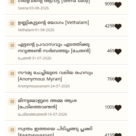
ഗീതുവിന്റെ ആറാട്ട് [Seena baby]
▤
9099
Seena
·
03-08-2026
ഉണ്ണികുട്ടന്റെ യോഗം [Vethalam]
▤
4298
Vethalam
·
01-08-2026
ഏട്ടന്റെ പ്രവാസവും ഏടത്തിക്കു
▤
നറുഅണ്ടി സർബത്തും [ചേതൻ]
465
ചേതൻ
·
31-07-2026
സൗമ്യ ചേച്ചിയുടെ വലിയ രഹസ്യം
▤
[Anonymous Myran]
766
Anonymousvanam
·
24-07-2026
മിന്നുമോളുടെ അമ്മ ആശ
▤
[പേടിത്തൊണ്ടൻ]
1005
പേടിത്തൊണ്ടൻ
·
16-07-2026
സ്വന്തം ഇത്തയെ പിടിച്ചങ്ങു പ്ലക്കി
▤
[Kaamavyaasan]
4159