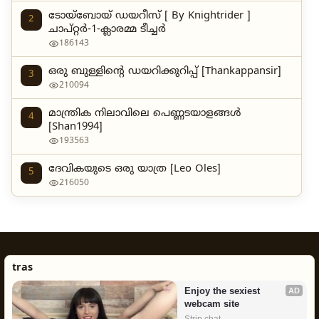
ടോയ്‌ബോയ് ഡയറീസ് [ By Knightrider ]
2
ചാപ്റ്റർ-1-ക്ലാരമ്മ ടീച്ചർ
186143
ഒരു ബുള്ളിന്റെ ഡയറിക്കുറിപ്പ് [Thankappansir]
3
210094
മാന്ത്രിക നിലാവിലെ പെണ്ണടയാളങ്ങൾ
4
[Shan1994]
193563
ദേവികയുടെ ഒരു യാത്ര [Leo Oles]
5
216050
tras
Enjoy the sexiest 
AD
webcam site