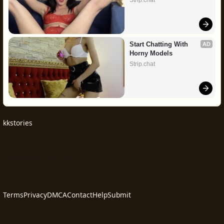
Strip.chat
Start Chatting With 
AD
Horny Models
Strip.chat
kkstories
Kkstories is a Malayalam kambikatha platform featuring stories,
serialised chapters, authors and PDF kambi novels intended for
consenting adults only.© 2026
Legal note: public submissions remain the responsibility of their
authors and rights holders.
Terms
Privacy
DMCA
Contact
Help
Submit