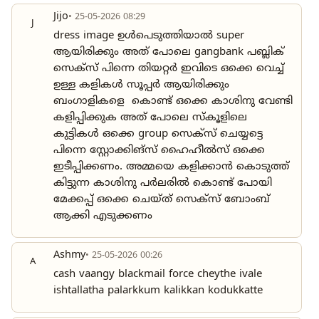
Jijo
• 25-05-2026 08:29
J
dress image ഉൾപെടുത്തിയാൽ super
ആയിരിക്കും അത് പോലെ gangbank പബ്ലിക്
സെക്സ് പിന്നെ തിയറ്റർ ഇവിടെ ഒക്കെ വെച്ച്
ഉള്ള കളികൾ സൂപ്പർ ആയിരിക്കും
ബംഗാളികളെ കൊണ്ട് ഒക്കെ കാശിനു വേണ്ടി
കളിപ്പിക്കുക അത് പോലെ സ്കൂളിലെ
കുട്ടികൾ ഒക്കെ group സെക്സ് ചെയ്യട്ടെ
പിന്നെ സ്റ്റോക്കിങ്സ് ഹൈഹീൽസ് ഒക്കെ
ഇടീപ്പിക്കണം. അമ്മയെ കളിക്കാൻ കൊടുത്ത്
കിട്ടുന്ന കാശിനു പർലരിൽ കൊണ്ട് പോയി
മേക്കപ്പ് ഒക്കെ ചെയ്ത് സെക്സ് ബോംബ്
ആക്കി എടുക്കണം
Ashmy
• 25-05-2026 00:26
A
cash vaangy blackmail force cheythe ivale
ishtallatha palarkkum kalikkan kodukkatte