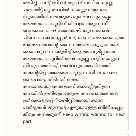
അടിച്ച് പാൻ്റ് സി ബ് തുറന്ന് നാറിയ കുണ്ണ
പുറത്തിട്ട് ഒറ്റ തള്ളിൽ കയറ്റുന്നതും ആ
സുഖത്തിൽ അവരുടെ മുഖഭാവവും ഒപ്പം
അമ്മയുടെ കണ്ണിന്ന് വെള്ളം വരുന്ന സീ
നൊക്കെ കണ്ട് സന്തോഷിക്കുന്ന മകൻ.
പിന്നെ സെബാസ്റ്റ്യൻ ആ ഒരു ലക്ഷം കൊടുത്ത
ശേഷം അവൻ്റെ ഒന്നോ രണ്ടോ കൂട്ടുക്കാരെ
കൊണ്ടു വന്ന് ഒരുമിച്ച് ഒരു മയവുമില്ലാതെ
അമ്മയുടെ പൂറിൽ രണ്ട് കുണ്ണ വച്ച് കയറ്റുന്ന
സീനും അതിൻ്റെ ശബ്ദവും അവർ അത്
കമ്മൻ്റടിച്ച് അമ്മയെ പണ്ണുന്ന സീ നൊക്കെ
ഉണ്ടാവട്ടെ. കിടിലൻ അമ്മ
കഥയായതുകൊണ്ടാണ് കമ്മൻ്റിട്ടത് ഈ
കഥയിൽ ഇനിയും പുരുഷ കഥാപാത്രങ്ങളെ
ഉൾകൊള്ളിച്ച് റിയലിസ്റ്റിക്കായി കുറേ
പാർട്ടുകൾ മുന്നോട്ട് എഴുതാനുള്ള ബിൽഡപ്പും
തീമും കഥക്കുണ്ട്. keep writing waiting for next
part