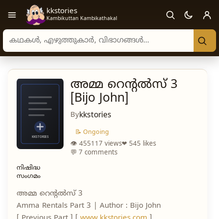
kkstories
Open navigation menu
Kambikuttan Kambikathakal
Search stories, authors, and categories
അമ്മ റെന്റൽസ് 3
[Bijo John]
By
kkstories
📝 Ongoing
👁 455117 views
❤ 545 likes
💬 7 comments
നിഷിദ്ധ
സംഗമം
അമ്മ റെന്റൽസ് 3
Amma Rentals Part 3 | Author : Bijo John
[ Previous Part ] [
www.kkstories.com
]