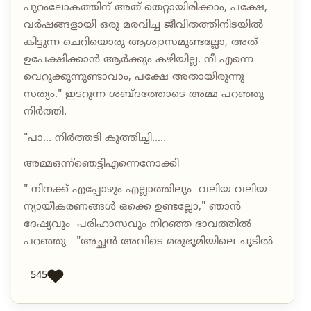
പുറംലോകത്തിന് അത് തെറ്റായിരിക്കാം, പക്ഷേ,
വർഷങ്ങളായി ഒരു മരവിച്ച ജീവിതത്തിനിടയിൽ
കിട്ടുന്ന ചെറിയൊരു ആശ്വാസമുണ്ടല്ലോ, അത്
ഉപേക്ഷിക്കാൻ ആർക്കും കഴിയില്ല. നീ എന്നെ
വെറുക്കുന്നുണ്ടാവാം, പക്ഷേ അതായിരുന്നു
സത്യം." ഇടറുന്ന ശബ്ദത്തോടെ അമ്മ പറഞ്ഞു
നിർത്തി.
"പാ... നിർത്തടി കൂത്തിച്ചി.....
അമ്മഒന്ന്ഞെട്ടിഎന്നെനോക്കി
" നിനക്ക് എപ്പോഴും എല്ലാത്തിലും വലിയ വലിയ
ന്യായീകരണങ്ങൾ ഒക്കെ ഉണ്ടല്ലോ," ഞാൻ
ദേഷ്യവും പരിഹാസവും നിറഞ്ഞ ഭാവത്തിൽ
പറഞ്ഞു "അച്ഛൻ അവിടെ മരുഭൂമിയിലെ ചൂടിൽ
545