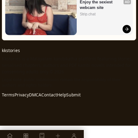
Enjoy the sexiest 
AD
webcam site
Strip.chat
kkstories
Kkstories is a Malayalam kambikatha platform featuring stories,
serialised chapters, authors and PDF kambi novels intended for
consenting adults only.© 2026
Legal note: public submissions remain the responsibility of their
authors and rights holders.
Terms
Privacy
DMCA
Contact
Help
Submit