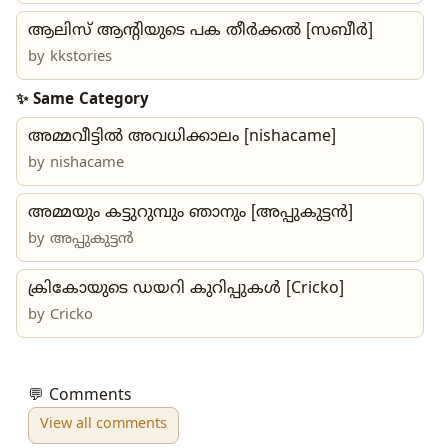
ആലിസ് ആന്റിയുടെ പക തീർക്കൽ [സബീർ]
by
kkstories
✨ Same Category
അമ്മവീട്ടില്‍ അവധിക്കാലം [nishacame]
by
nishacame
അമ്മയും കട്ടുറുമ്പും ഞാനും [അപ്പുകുട്ടൻ]
by അപ്പുകുട്ടൻ
ക്രികോയുടെ ഡയറി കുറിപ്പുകൾ [Cricko]
by
Cricko
💬 Comments
View all comments