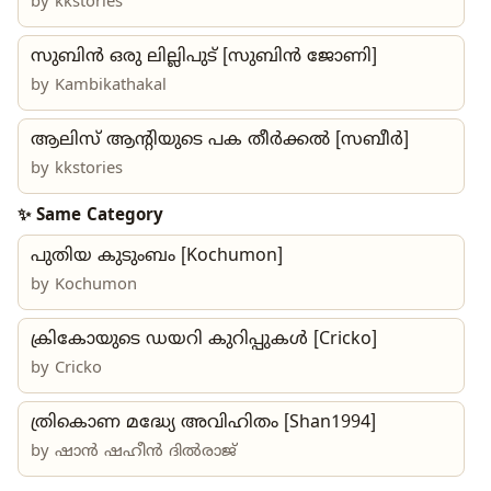
by
kkstories
സുബിൻ ഒരു ലില്ലിപുട് [സുബിൻ ജോണി]
by
Kambikathakal
ആലിസ് ആന്റിയുടെ പക തീർക്കൽ [സബീർ]
by
kkstories
✨ Same Category
പുതിയ കുടുംബം [Kochumon]
by
Kochumon
ക്രികോയുടെ ഡയറി കുറിപ്പുകൾ [Cricko]
by
Cricko
ത്രികൊണ മദ്ധ്യേ അവിഹിതം [Shan1994]
by
ഷാൻ ഷഹീൻ ദിൽരാജ്