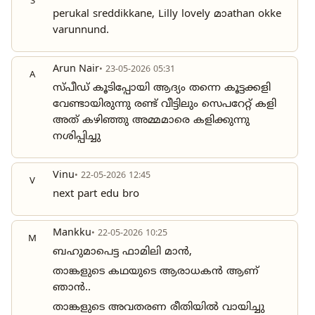
S
perukal sreddikkane, Lilly lovely മാathan ‌‌‌‌‌‌okke
varunnund.
Arun Nair
• 23-05-2026 05:31
A
സ്പീഡ് കൂടിപ്പോയി ആദ്യം തന്നെ കൂട്ടക്കളി
വേണ്ടായിരുന്നു രണ്ട് വീട്ടിലും സെപറേറ്റ് കളി
അത് കഴിഞ്ഞു അമ്മമാരെ കളിക്കുന്നു
നശിപ്പിച്ചു
Vinu
• 22-05-2026 12:45
V
next part edu bro
Mankku
• 22-05-2026 10:25
M
ബഹുമാപെട്ട ഫാമിലി മാൻ,
താങ്കളുടെ കഥയുടെ ആരാധകൻ ആണ്
ഞാൻ..
താങ്കളുടെ അവതരണ രീതിയിൽ വായിച്ചു