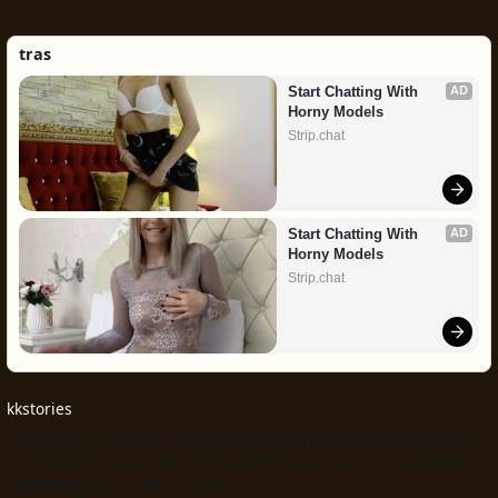
tras
Start Chatting With 
AD
Horny Models
Strip.chat
Start Chatting With 
AD
Horny Models
Strip.chat
kkstories
Kkstories is a Malayalam kambikatha platform featuring stories,
serialised chapters, authors and PDF kambi novels intended for
consenting adults only.© 2026