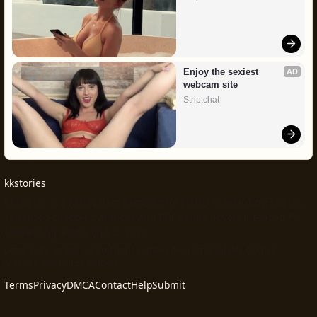
Enjoy the sexiest 
AD
webcam site
Strip.chat
kkstories
Kkstories is a Malayalam kambikatha platform featuring stories,
serialised chapters, authors and PDF kambi novels intended for
consenting adults only.© 2026
Legal note: public submissions remain the responsibility of their
authors and rights holders.
Terms
Privacy
DMCA
Contact
Help
Submit