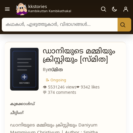
kkstories
Open navigation menu
Kambikuttan Kambikathakal
Search stories, authors, and categories
ഡാനിയുടെ മമ്മിയും
ക്രിസ്റ്റിയും [സ്മിത]
By
സ്മിത
📝 Ongoing
👁 5531246 views
❤ 9342 likes
💬 374 comments
കുക്കോൾഡ്
ചീറ്റിംഗ്
ഡാനിയുടെ മമ്മിയും ക്രിസ്റ്റിയും Daniyum
Mammiyum Christiyum | Author : Smitha