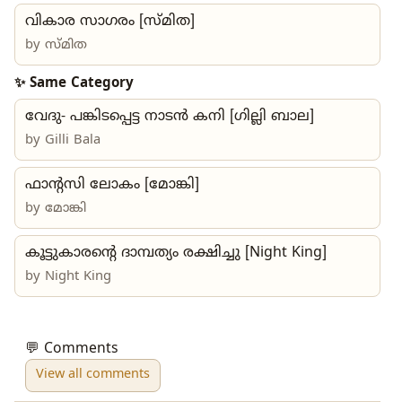
വികാര സാഗരം [സ്മിത]
by
സ്മിത
✨ Same Category
വേദു- പങ്കിടപ്പെട്ട നാടൻ കനി [ഗില്ലി ബാല]
by
Gilli Bala
ഫാൻ്റസി ലോകം [മോങ്കി]
by മോങ്കി
കൂട്ടുകാരന്റെ ദാമ്പത്യം രക്ഷിച്ചു [Night King]
by
Night King
💬 Comments
View all comments