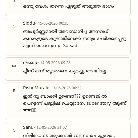
T
ഒന്നു വേഗം തന്നെ എഴുത് അടുത്ത ഭാഗം
Siddu
• 15-05-2026 00:35
S
അപൂർണ്ണമായി അവസാനിച്ച അനവധി
കഥകളുടെ കൂട്ടത്തിലേക്ക് ഇതും ചേർക്കപ്പെട്ടു
എന്ന് തോന്നുന്നു. So sad.
ശംബു
• 14-05-2026 09:28
ശ
പ്ലീസ് ഒന്ന് തുടരണെ കുറച്ചു ആയില്ലേ
Rishi Murali
• 13-05-2026 06:22
R
ഇതിനു ബാക്കി ഉണ്ടൊ??? ഉണ്ടെങ്കിൽ
പെട്ടെന്ന് പബ്ലിഷ് ചെയ്യാനേ. super story ആണ്
❤❤👍🏻
Sanu
• 12-05-2026 21:07
S
സ്മിത... ok ആണേൽ contnu ചെയ്യുമോ..