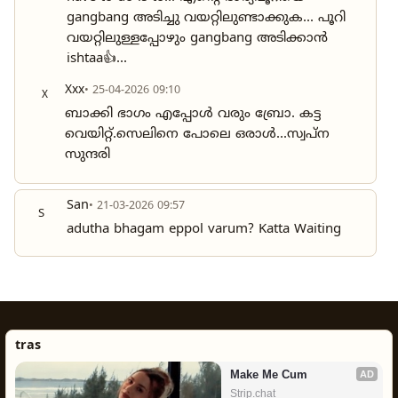
gangbang അടിച്ചു വയറ്റിലുണ്ടാക്കുക... പൂറി
വയറ്റിലുള്ളപ്പോഴും gangbang അടിക്കാൻ
ishtaa👍...
Xxx
• 25-04-2026 09:10
X
ബാക്കി ഭാഗം എപ്പോൾ വരും ബ്രോ. കട്ട
വെയിറ്റ്.സെലിനെ പോലെ ഒരാൾ...സ്വപ്ന
സുന്ദരി
San
• 21-03-2026 09:57
S
adutha bhagam eppol varum? Katta Waiting
tras
Make Me Cum
AD
Strip.chat