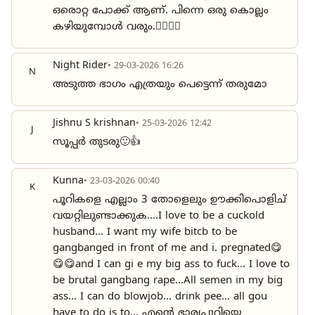
ഒരൊറ്റ പോക്ക് ആണ്. പിന്നെ ഒരു കൊല്ലം
കഴിയുമ്പോൾ വരും.🙂‍↕️🙂‍↕️
Night Rider
• 29-03-2026 16:26
N
അടുത്ത ഭാഗം എത്രയും പെട്ടെന്ന് തരുമോ
Jishnu S krishnan
• 25-03-2026 12:42
J
സൂപ്പർ തുടരു🙂👍
Kunna
• 23-03-2026 00:40
K
പൂറികളെ എല്ലാം 3 തോളെലും ഊക്കിപൊളിച്
വയറ്റിലുണ്ടാക്കുക....I love to be a cuckold
husband... I want my wife bitcb to be
gangbanged in front of me and i. pregnated😋
😋😋and I can gi e my big ass to fuck... I love to
be brutal gangbang rape...All semen in my big
ass... I can do blowjob... drink pee... all gou
have to do is to... എന്റെ ഭാര്യപൂറിയെ