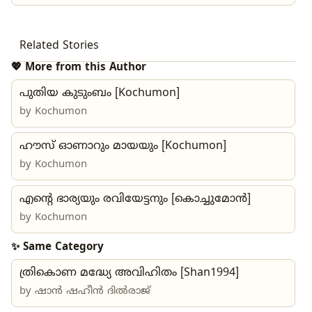
Related Stories
💖 More from this Author
പുതിയ കുടുംബം [Kochumon]
by
Kochumon
ഹൗസ് ഓണാറും മായയും [Kochumon]
by
Kochumon
എന്റെ ഭാര്യയും രവിയേട്ടനും [കൊച്ചുമോൻ]
by
Kochumon
✨ Same Category
ത്രികൊണ മദ്ധ്യേ അവിഹിതം [Shan1994]
by
ഷാൻ ഷഹീൻ ദിൽരാജ്