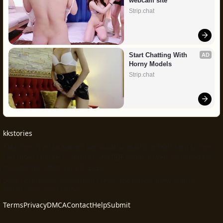
webcam site
Strip.chat
Start Chatting With 
AD
Horny Models
Strip.chat
kkstories
Kkstories is a Malayalam kambikatha platform featuring stories,
serialised chapters, authors and PDF kambi novels intended for
consenting adults only.© 2026
Legal note: public submissions remain the responsibility of their
authors and rights holders.
Terms
Privacy
DMCA
Contact
Help
Submit