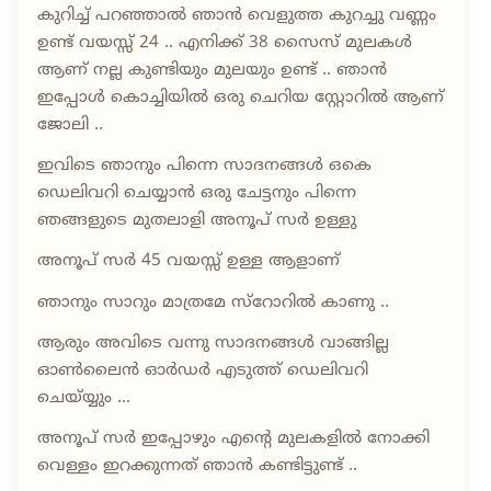
കുറിച്ച് പറഞ്ഞാൽ ഞാൻ വെളുത്ത കുറച്ചു വണ്ണം
ഉണ്ട് വയസ്സ് 24 .. എനിക്ക് 38 സൈസ് മുലകൾ
ആണ് നല്ല കുണ്ടിയും മുലയും ഉണ്ട് .. ഞാൻ
ഇപ്പോൾ കൊച്ചിയിൽ ഒരു ചെറിയ സ്റ്റോറിൽ ആണ്
ജോലി ..
ഇവിടെ ഞാനും പിന്നെ സാദനങ്ങൾ ഒകെ
ഡെലിവറി ചെയ്യാൻ ഒരു ചേട്ടനും പിന്നെ
ഞങ്ങളുടെ മുതലാളി അനൂപ് സർ ഉള്ളു
അനൂപ് സർ 45 വയസ്സ് ഉള്ള ആളാണ്
ഞാനും സാറും മാത്രമേ സ്റോറിൽ കാണു ..
ആരും അവിടെ വന്നു സാദനങ്ങൾ വാങ്ങില്ല
ഓൺലൈൻ ഓർഡർ എടുത്ത് ഡെലിവറി
ചെയ്‌യ്യും ...
അനൂപ് സർ ഇപ്പോഴും എന്റെ മുലകളിൽ നോക്കി
വെള്ളം ഇറക്കുന്നത് ഞാൻ കണ്ടിട്ടുണ്ട് ..