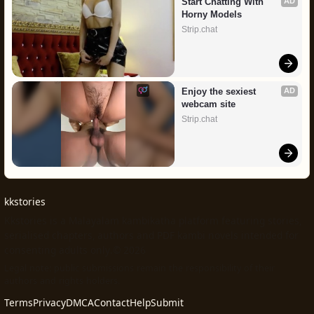
Start Chatting With 
AD
Horny Models
Strip.chat
Enjoy the sexiest 
AD
webcam site
Strip.chat
kkstories
Kkstories is a Malayalam kambikatha platform featuring stories,
serialised chapters, authors and PDF kambi novels intended for
consenting adults only.© 2026
Legal note: public submissions remain the responsibility of their
authors and rights holders.
Terms
Privacy
DMCA
Contact
Help
Submit