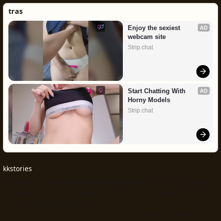
tras
Enjoy the sexiest 
AD
webcam site
Strip.chat
Start Chatting With 
AD
Horny Models
Strip.chat
kkstories
Kkstories is a Malayalam kambikatha platform featuring stories,
serialised chapters, authors and PDF kambi novels intended for
consenting adults only.© 2026
Legal note: public submissions remain the responsibility of their