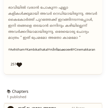
ഭാവിയിൽ വരാൻ പോകുന്ന എല്ലാ
കളികൾക്കുമായി അവർ റെഡിയായിരുന്നു. അവർ
കൈകോർത്ത് പുറത്തേക്ക് ഇറങ്ങിനടന്നപ്പോൾ,
ഇനി തങ്ങളെ തടയാൻ ഒന്നിനും കഴിയില്ലെന്ന്
അവർക്കറിയാമായിരുന്നു. ഒരേയൊരു ചോദ്യം
മാത്രം " ഇത് പ്രേമമോ അതോ കാമമോ "
Avihitham
Kambikathakal
സിനിമാക്കാരൻ
Cinemakkaran
251
📚 Chapters
1 published