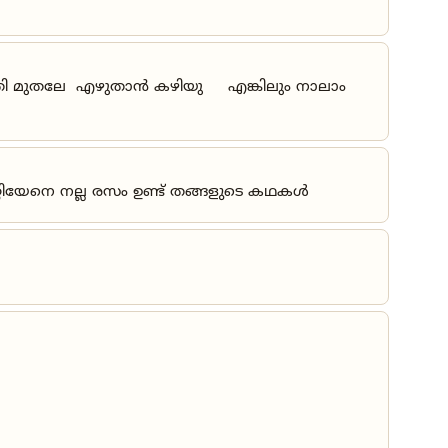
 തീയതി മുതലേ എഴുതാൻ കഴിയു എങ്കിലും നാലാം
്റിയേനെ നല്ല രസം ഉണ്ട് തങ്ങളുടെ കഥകൾ