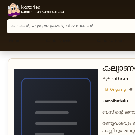
kkstories
Kambikuttan Kambikathakal
Search stories, authors, and categories
Home
Kambi Novels
Kambi cartoon
കല്യാണവ
By
Soothran
👁
📝 Ongoing
Kambikathakal
ബസിന്റെ ജനാ
രണ്ടുവശവു
കണ്ണിനും മനസ