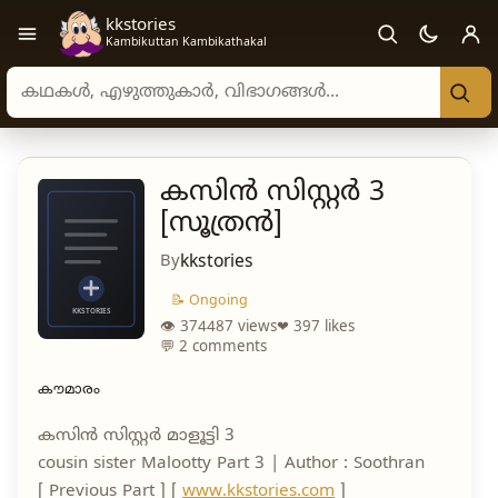
kkstories
Open navigation menu
Kambikuttan Kambikathakal
Search stories, authors, and categories
കസിൻ സിസ്റ്റർ 3
[സൂത്രൻ]
By
kkstories
📝 Ongoing
👁 374487 views
❤ 397 likes
💬 2 comments
കൗമാരം
കസിൻ സിസ്റ്റർ മാളൂട്ടി 3
cousin sister Malootty Part 3 | Author : Soothran
[ Previous Part ] [
www.kkstories.com
]