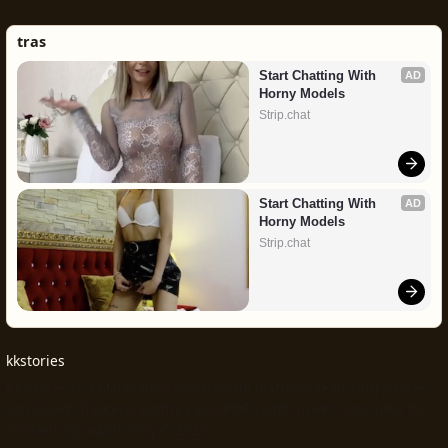
tras
Start Chatting With 
AD
Horny Models
Strip.chat
Start Chatting With 
AD
Horny Models
Strip.chat
kkstories
Kkstories is a Malayalam kambikatha platform featuring stories,
serialised chapters, authors and PDF kambi novels intended for
consenting adults only.© 2026