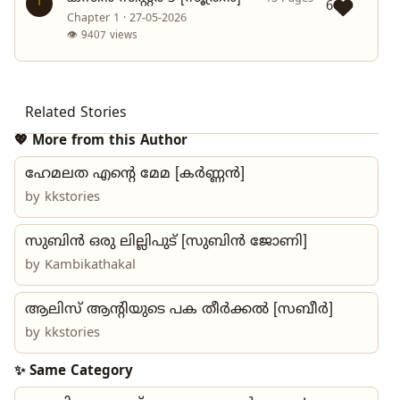
1
6
Chapter 1 · 27-05-2026
👁 9407 views
Related Stories
💖 More from this Author
ഹേമലത എന്റെ മേമ [കർണ്ണൻ]
by
kkstories
സുബിൻ ഒരു ലില്ലിപുട് [സുബിൻ ജോണി]
by
Kambikathakal
ആലിസ് ആന്റിയുടെ പക തീർക്കൽ [സബീർ]
by
kkstories
✨ Same Category