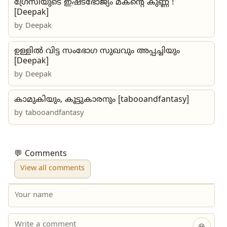
ഗ്രേസിയുടെ ഇഷ്ടഭോജ്യം മകന്റെ കുണ്ണ !
[Deepak]
by Deepak
ഉള്ളിൽ വിട്ട സംഭോഗ സുഖവും അപ്പച്ചിയും
[Deepak]
by
Deepak
കാമുകിയും, കൂട്ടുകാരനും [tabooandfantasy]
by
tabooandfantasy
💬 Comments
View all comments
😀