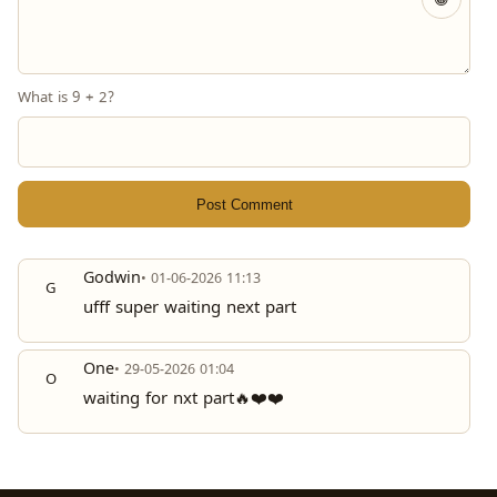
What is 9 + 2?
Post Comment
Godwin
• 01-06-2026 11:13
G
ufff super waiting next part
One
• 29-05-2026 01:04
O
waiting for nxt part🔥❤️❤️