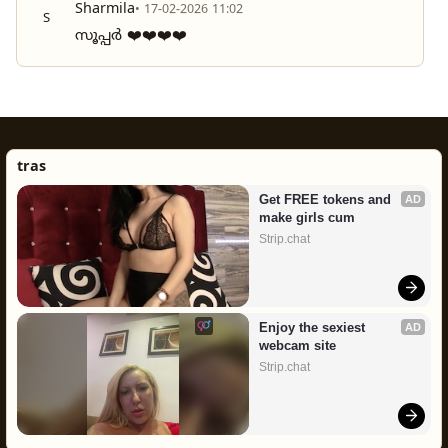
Sharmila
• 17-02-2026 11:02
S
സൂപ്പർ ❤️❤️❤️❤️
tras
Get FREE tokens and 
AD
make girls cum
Strip.chat
Enjoy the sexiest 
AD
webcam site
Strip.chat