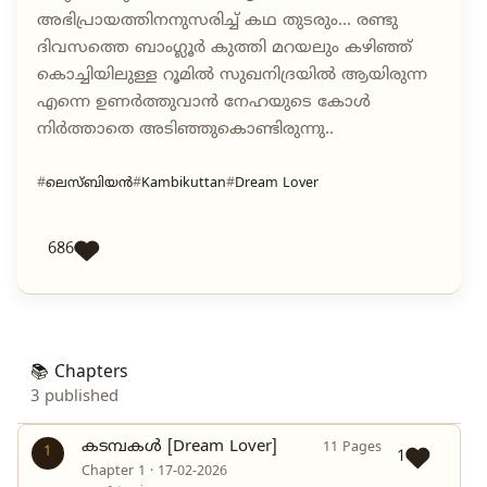
അഭിപ്രായത്തിനനുസരിച്ച് കഥ തുടരും... രണ്ടു
ദിവസത്തെ ബാംഗ്ലൂർ കുത്തി മറയലും കഴിഞ്ഞ്
കൊച്ചിയിലുള്ള റൂമിൽ സുഖനിദ്രയിൽ ആയിരുന്ന
എന്നെ ഉണർത്തുവാൻ നേഹയുടെ കോൾ
നിർത്താതെ അടിഞ്ഞുകൊണ്ടിരുന്നു..
ലെസ്ബിയൻ
Kambikuttan
Dream Lover
686
📚 Chapters
3 published
കടമ്പകൾ [Dream Lover]
11 Pages
1
1
Chapter 1 · 17-02-2026