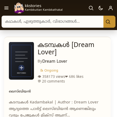
kkstories
Open navigation menu
Kambikuttan Kambikathakal
Search stories, authors, and categories
കടമ്പകൾ [Dream
Lover]
By
Dream Lover
📝 Ongoing
👁 358173 views
❤ 686 likes
💬 20 comments
ലെസ്ബിയൻ
കടമ്പകൾ Kadambakal | Author : Dream Lover
ആദ്യത്തെ പാർട്ട് ലെസ്ബിയൻ ആണെങ്കിലും
വരും പേജുകൾ മിക്സ് ആണ്...