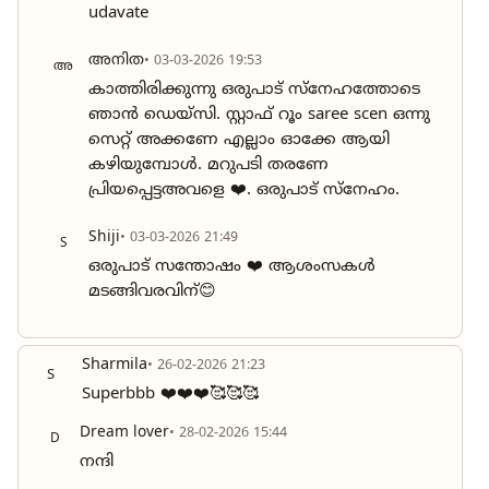
udavate
അനിത
• 03-03-2026 19:53
അ
കാത്തിരിക്കുന്നു ഒരുപാട് സ്നേഹത്തോടെ
ഞാൻ ഡെയ്സി. സ്റ്റാഫ്‌ റൂം saree scen ഒന്നു
സെറ്റ് അക്കണേ എല്ലാം ഓക്കേ ആയി
കഴിയുമ്പോൾ. മറുപടി തരണേ
പ്രിയപ്പെട്ടഅവളെ ❤️. ഒരുപാട് സ്നേഹം.
Shiji
• 03-03-2026 21:49
S
ഒരുപാട് സന്തോഷം ❤️ ആശംസകൾ
മടങ്ങിവരവിന്😊
Sharmila
• 26-02-2026 21:23
S
Superbbb ❤️❤️❤️🥰🥰🥰
Dream lover
• 28-02-2026 15:44
D
നന്ദി