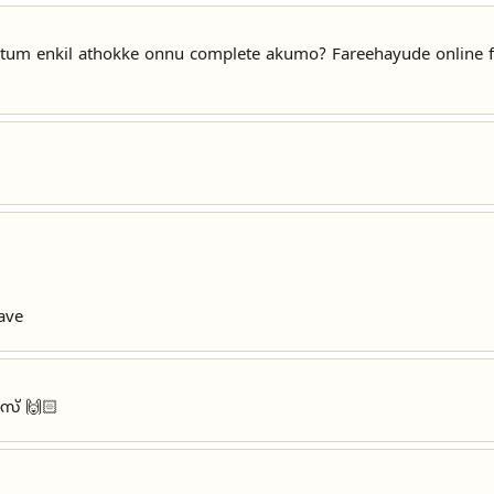
patum enkil athokke onnu complete akumo? Fareehayude online f
ave
സ് 🙌🏻