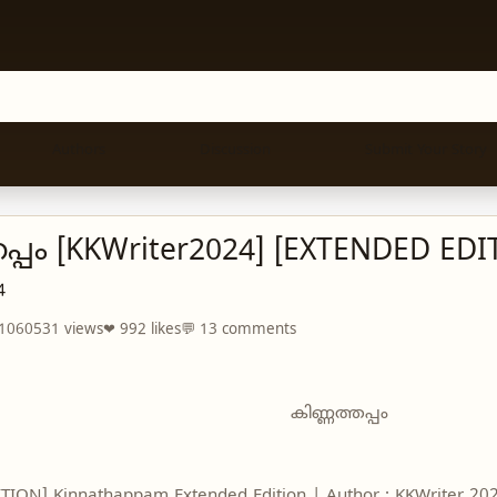
Authors
Discussion
Submit Your Story
പ്പം [KKWriter2024] [EXTENDED EDI
4
 1060531 views
❤ 992 likes
💬 13 comments
കിണ്ണത്തപ്പം
ION] Kinnathappam Extended Edition | Author : KKWriter 202