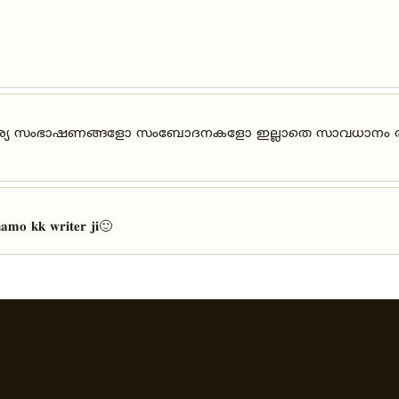
ാവശ്യ സംഭാഷണങ്ങളോ സംബോദനകളോ ഇല്ലാതെ സാവധാനം രതിയെ
𝐚𝐦𝐨 𝐤𝐤 𝐰𝐫𝐢𝐭𝐞𝐫 𝐣𝐢🙂