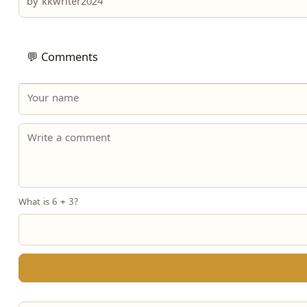
by
kkwriter2024
💬 Comments
What is 6 + 3?