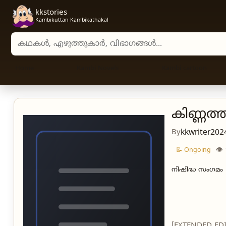
kkstories
Kambikuttan Kambikathakal
Search stories, authors, and categories
Home
Kambi Novels
Kambi cartoon
കിണ്ണത്ത
By
kkwriter202
👁
📝 Ongoing
നിഷിദ്ധ സംഗമം
[EXTENDED EDIT