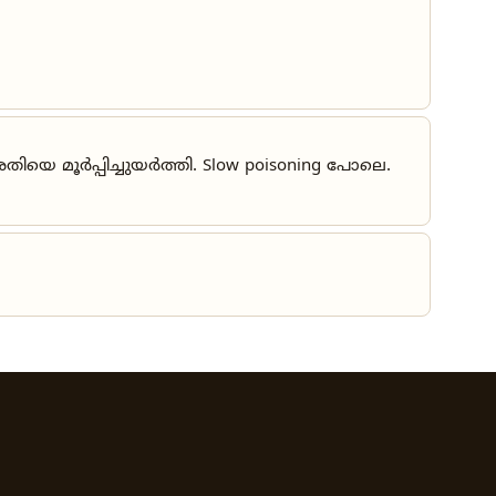
 മൂർപ്പിച്ചുയർത്തി. Slow poisoning പോലെ.