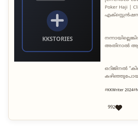
Poker Haji | C
എക്സ്റ്റെൻഷ
നന്നായില്ലെങ്
അതിനാൽ ആദ്യം 
ഒറിജിനൽ “കിണ
കഴിഞ്ഞുപോയ
KKWriter 2024
992