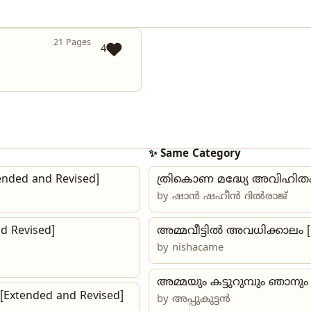
21 Pages
4
✨ Same Category
nded and Revised]
ത്രികൊണ മദ്ധ്യേ അവിഹിതം
by
ഷാൻ ഷഹീൻ ദിൽരാജ്
 Revised]
അമ്മവീട്ടില്‍ അവധിക്കാലം 
by
nishacame
അമ്മയും കട്ടുറുമ്പും ഞാനും 
[Extended and Revised]
by അപ്പുകുട്ടൻ