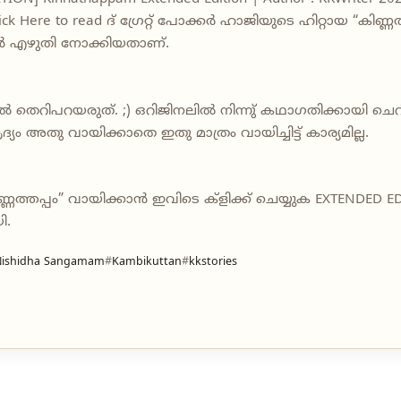
lick Here to read ദ് ഗ്രേറ്റ് പോക്കർ ഹാജിയുടെ ഹിറ്റായ “കിണ്
ൻ എഴുതി നോക്കിയതാണ്‌.
കിൽ തെറിപറയരുത്. ;) ഒറിജിനലിൽ നിന്നു് കഥാഗതിക്കായി ചെറിയ
അതു വായിക്കാതെ ഇതു മാത്രം വായിച്ചിട്ട് കാര്യമില്ല.
്ണത്തപ്പം” വായിക്കാൻ ഇവിടെ ക്ളിക്ക് ചെയ്യുക EXTENDE
ി.
Nishidha Sangamam
Kambikuttan
kkstories