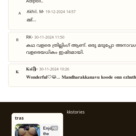
Adipoli..
Akhil. M
• 19-12-2024 14:57
A
മ്മ്...
RK
• 30-11-2024 11:50
R
കഥ വളരെ ത്രില്ലിംഗ് ആണ്. ഒരു മടുപ്പോ അന
വളരെയധികം ഇഷ്ടമായി.
𝐊𝐬𝐢🗿
• 30-11-2024 10:26
𝐊
𝐖𝐨𝐧𝐝𝐞𝐫𝐟𝐮𝐥🤍😹... 𝐌𝐚𝐧𝐝𝐡𝐚𝐫𝐚𝐤𝐤𝐚𝐧𝐚𝐯𝐮 𝐤𝐨𝐨𝐝𝐞 𝐨𝐧𝐧 𝐞𝐳𝐡𝐮𝐭𝐡
kkstories
tras
Enjoy 
AD
the 