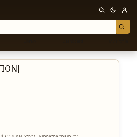
Library
Dashboard
My Profile
TION]
4 Original Story : Kinnathappam by