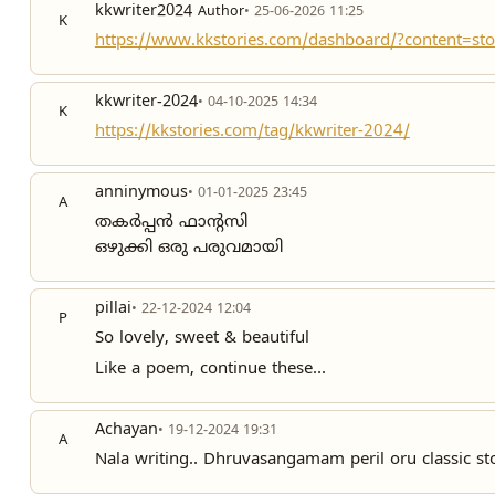
kkwriter2024
Author
• 25-06-2026 11:25
K
https://www.kkstories.com/dashboard/?content=sto
kkwriter-2024
• 04-10-2025 14:34
K
https://kkstories.com/tag/kkwriter-2024/
anninymous
• 01-01-2025 23:45
A
തകർപ്പൻ ഫാൻ്റസി
ഒഴുക്കി ഒരു പരുവമായി
pillai
• 22-12-2024 12:04
P
So lovely, sweet & beautiful
Like a poem, continue these...
Achayan
• 19-12-2024 19:31
A
Nala writing.. Dhruvasangamam peril oru classic s