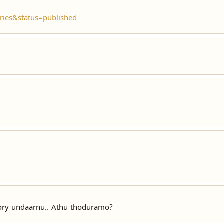
ries&status=published
tory undaarnu.. Athu thoduramo?