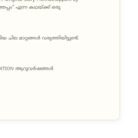
ണത്തപ്പം” എന്ന കഥയ്ക്ക് ഒരു
 ചില മാറ്റങ്ങൾ വരുത്തിയിട്ടുണ്ട്.
D EDITION ആറുവർഷങ്ങൾ