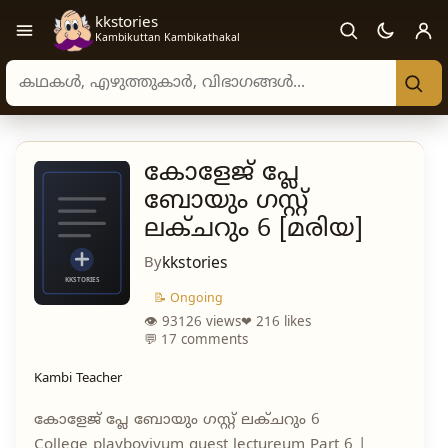
kkstories
Open navigation menu
Kambikuttan Kambikathakal
Search stories, authors, and categories
കോളേജ് പ്ലേ
ബോയും ഗസ്റ്റ്
ലക്ചറും 6 [മരിയ]
By
kkstories
📝 Ongoing
👁 93126 views
❤ 216 likes
💬 17 comments
Kambi Teacher
കോളേജ് പ്ലേ ബോയും ഗസ്റ്റ് ലക്ചറും 6
College playboyiyum guest lectureum Part 6 |