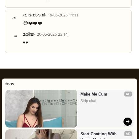
വിനോദൻ
• 19-05-2026 11:11
വ
😊❤️❤️❤️
മരിയ
• 20-05-2026 23:14
മ
♥️♥️
tras
Make Me Cum
AD
Strip.chat
Start Chatting With 
AD