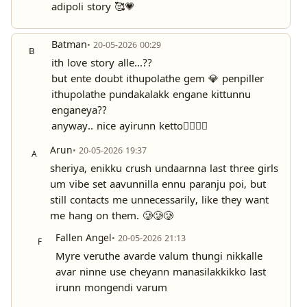
adipoli story 🥰💗
Batman
• 20-05-2026 00:29
B
ith love story alle...??
but ente doubt ithupolathe gem 💎 penpiller
ithupolathe pundakalakk engane kittunnu
enganeya??
anyway.. nice ayirunn ketto👍🏻👍🏻
Arun
• 20-05-2026 19:37
A
sheriya, enikku crush undaarnna last three girls
um vibe set aavunnilla ennu paranju poi, but
still contacts me unnecessarily, like they want
me hang on them. 🥲🥲🥲
Fallen Angel
• 20-05-2026 21:13
F
Myre veruthe avarde valum thungi nikkalle
avar ninne use cheyann manasilakkikko last
irunn mongendi varum