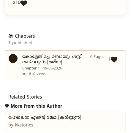
216
📚 Chapters
1 published
കോളേജ് പ്ലേ ബോയും ഗസ്റ്റ്
6 Pages
1
1
ലക്ചറും 6 [മരിയ]
Chapter 1 · 19-05-2026
👁 1810 views
Related Stories
💖 More from this Author
ഹേമലത എന്റെ മേമ [കർണ്ണൻ]
by
kkstories