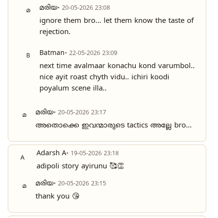
മരിയ
• 20-05-2026 23:08
മ
ignore them bro... let them know the taste of
rejection.
Batman
• 22-05-2026 23:09
B
next time avalmaar konachu kond varumbol..
nice ayit roast chyth vidu.. ichiri koodi
poyalum scene illa..
മരിയ
• 20-05-2026 23:17
മ
അതൊക്കെ ഇവന്മാരുടെ tactics അല്ലേ bro...
Adarsh A
• 19-05-2026 23:18
A
adipoli story ayirunu 🥰👏
മരിയ
• 20-05-2026 23:15
മ
thank you 😘