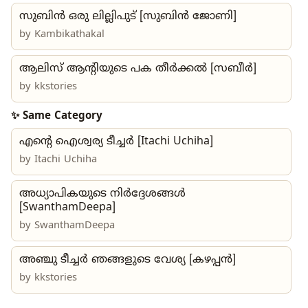
സുബിൻ ഒരു ലില്ലിപുട് [സുബിൻ ജോണി]
by
Kambikathakal
ആലിസ് ആന്റിയുടെ പക തീർക്കൽ [സബീർ]
by
kkstories
✨ Same Category
എൻ്റെ ഐശ്വര്യ ടീച്ചർ [Itachi Uchiha]
by Itachi Uchiha
അധ്യാപികയുടെ നിർദ്ദേശങ്ങൾ
[SwanthamDeepa]
by
SwanthamDeepa
അഞ്ചു ടീച്ചർ ഞങ്ങളുടെ വേശ്യ [കഴപ്പൻ]
by
kkstories