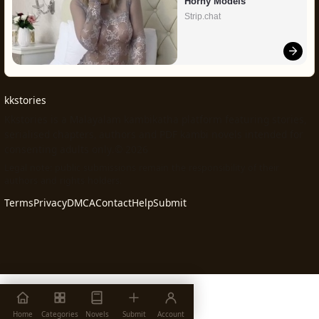
Horny Models
Strip.chat
kkstories
Kkstories is a Malayalam kambikatha platform featuring stories,
serialised chapters, authors and PDF kambi novels intended for
consenting adults only.© 2026
Legal note: public submissions remain the responsibility of their
authors and rights holders.
Terms
Privacy
DMCA
Contact
Help
Submit
Home
Categories
Novels
Submit
Account