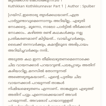
കുതിക്കാൻ കൊതിക്കുന്നവർ 1
Kuthikkan Kothikkunnavar Part 1 | Author : Spulber
[ഗയ്സ്..ഇതൊരു തുടർക്കഥയാണ്..എത്ര
പാർട്ടുണ്ടാവുമെന്നൊന്നും അറിയില്ല.. എഴുതി
നോക്കട്ടെ.. മൂന്നോ, നാലോ പാർട്ടിൽ തീർക്കാൻ
നോക്കാം.. കഴിഞ്ഞ രണ്ട് കഥകൾക്കും നല്ല
പ്രതികരണമാണ് കിട്ടിയത്… വായിച്ചവർക്കും,
ലൈക്ക് തന്നവർക്കും, കമന്റിലൂടെ അഭിപ്രായം
അറിയിച്ചവർക്കും നന്ദി..
അടുത്ത കഥ ഇന്ന തീമിലെഴുതണമെന്നൊക്കെ
ചില വായനക്കാർ പറയാറുണ്ട്..പലപ്പോഴും അതിന്
കഴിയാറില്ല..മനസിൽ തോന്നുന്നത്
അങ്ങെഴുതുകയാണ്… എന്റെ പുതിയ ചില
വായനക്കാർ പറയുന്നത് താങ്കൾ
നിഷിദ്ധമെഴുതണം എന്നാണ്.. താങ്കളുടെ എഴുത്ത്
അതിന് പറ്റും എന്നൊക്കെയാണ് അവർ
പറയുന്നത്.. അവരോട് പറയാനുളളത്