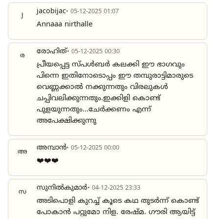
jacobijac
• 05-12-2025 01:07
J
Annaaa nirthalle
രോഹിത്
• 05-12-2025 00:30
ര
പ്രീയപ്പെട്ട സ്പൾബർ കലക്കി ഈ ഭാഗവും
പിന്നെ ഇതിനോടൊപ്പം ഈ തമ്പുരാട്ടിമാരുടെ
വെണ്ണക്കാൽ നക്കുന്നതും വിരലുകൾ
ചപ്പിവലിക്കുന്നതും.ഇക്കിളി കൊണ്ട്
പുളയുന്നതും...ചേർക്കണം എന്ന്
അപേക്ഷിക്കുന്നു
അമ്പാൻ
• 05-12-2025 00:00
അ
❤️❤️❤️
സുനിൽകുമാർ
• 04-12-2025 23:33
സ
അടിപൊളി കുറച്ച് കൂടെ കഥ തുടർന്ന് കൊണ്ട്
പോകാൻ പറ്റുമോ നിള. രേഷ്മ. ഗൗരി ആയിട്ട്