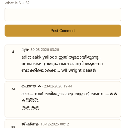
What is 6 + 6?
Post Comment
4ya
• 30-03-2026 03:26
4
adict aakkiyallodo ഇത് തുടമായിരുന്നു..
നോക്കട്ടെ ഇതുപോലെ പൊളി ആണോ
ബാക്കിയൊക്കെ... wll wright daaa🫂
പൊന്നു.🔥
• 23-02-2026 19:44
പ
വൗ.... ഇത് രതിയുടെ ഒരു ആറാട്ട് തന്നെ.....🔥🔥
🔥🥰🥰🥰
😍😍😍😍
ജിഷ്ണു
• 18-12-2025 00:12
ജ