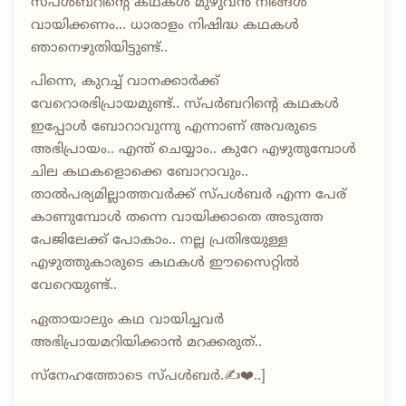
സ്പൾബറിന്റെ കഥകൾ മുഴുവൻ നിങ്ങൾ
വായിക്കണം… ധാരാളം നിഷിദ്ധ കഥകൾ
ഞാനെഴുതിയിട്ടുണ്ട്..
പിന്നെ, കുറച്ച് വാനക്കാർക്ക്
വേറൊരഭിപ്രായമുണ്ട്.. സ്പർബറിന്റെ കഥകൾ
ഇപ്പോൾ ബോറാവുന്നു എന്നാണ് അവരുടെ
അഭിപ്രായം.. എന്ത് ചെയ്യാം.. കുറേ എഴുതുമ്പോൾ
ചില കഥകളൊക്കെ ബോറാവും..
താൽപര്യമില്ലാത്തവർക്ക് സ്പൾബർ എന്ന പേര്
കാണുമ്പോൾ തന്നെ വായിക്കാതെ അടുത്ത
പേജിലേക്ക് പോകാം.. നല്ല പ്രതിഭയുള്ള
എഴുത്തുകാരുടെ കഥകൾ ഈസൈറ്റിൽ
വേറെയുണ്ട്..
ഏതായാലും കഥ വായിച്ചവർ
അഭിപ്രായമറിയിക്കാൻ മറക്കരുത്..
സ്നേഹത്തോടെ സ്പൾബർ.✍️❤️..]