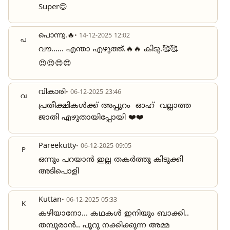
Super😊
പൊന്നു.🔥
• 14-12-2025 12:02
പ
വൗ...... എന്താ എഴുത്ത്.🔥🔥 കിടു.🥰🥰
😍😍😍😍
വികാരി
• 06-12-2025 23:46
വ
പ്രതീക്ഷികൾക്ക് അപ്പുറം ഓഹ് വല്ലാത്ത
ജാതി എഴുതായിപ്പോയി ❤️❤️
Pareekutty
• 06-12-2025 09:05
P
ഒന്നും പറയാൻ ഇല്ല തകർത്തു കിടുക്കി
അടിപൊളി
Kuttan
• 06-12-2025 05:33
K
കഴിയാനോ... കഥകൾ ഇനിയും ബാക്കി..
തമ്പുരാൻ.. പൂറു നക്കിക്കുന്ന അമ്മ