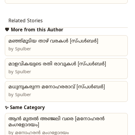
Related Stories
💖 More from this Author
മഞ്ഞ്മൂടിയ താഴ് വരകൾ [സ്പൾബർ]
by
Spulber
മാളവികയുടെ രതി രാവുകൾ [സ്പൾബർ]
by
Spulber
മധുനുകരുന്ന മനോഹരരാവ് [സ്പൾബർ]
by
Spulber
✨ Same Category
ആൻ മുതൽ അഞ്ജലി വരെ [മനോഹരൻ
മംഗളോദയം]
by
മനോഹരൻ മംഗളോദയം