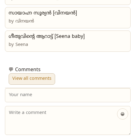
സായാഹ്ന സൂര്യൻ [വിനയൻ]
by
വിനയൻ
ഗീതുവിന്റെ ആറാട്ട് [Seena baby]
by
Seena
💬 Comments
View all comments
😀