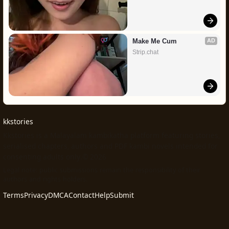
Make Me Cum
AD
Strip.chat
kkstories
Kkstories is a Malayalam kambikatha platform featuring stories,
serialised chapters, authors and PDF kambi novels intended for
consenting adults only.© 2026
Legal note: public submissions remain the responsibility of their
authors and rights holders.
Terms
Privacy
DMCA
Contact
Help
Submit