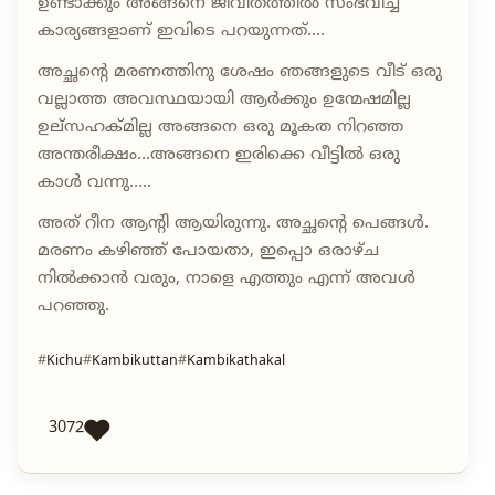
ഉണ്ടാക്കും അങ്ങനെ ജീവിതത്തിൽ സംഭവിച്ച
കാര്യങ്ങളാണ് ഇവിടെ പറയുന്നത്....
അച്ഛന്റെ മരണത്തിനു ശേഷം ഞങ്ങളുടെ വീട് ഒരു
വല്ലാത്ത അവസ്ഥയായി ആർക്കും ഉന്മേഷമില്ല
ഉല്സഹക്മില്ല അങ്ങനെ ഒരു മൂകത നിറഞ്ഞ
അന്തരീക്ഷം...അങ്ങനെ ഇരിക്കെ വീട്ടിൽ ഒരു
കാൾ വന്നു.....
അത് റീന ആൻ്റി ആയിരുന്നു. അച്ഛൻ്റെ പെങ്ങൾ.
മരണം കഴിഞ്ഞ് പോയതാ, ഇപ്പൊ ഒരാഴ്ച
നിൽക്കാൻ വരും, നാളെ എത്തും എന്ന് അവൾ
പറഞ്ഞു.
Kichu
Kambikuttan
Kambikathakal
3072