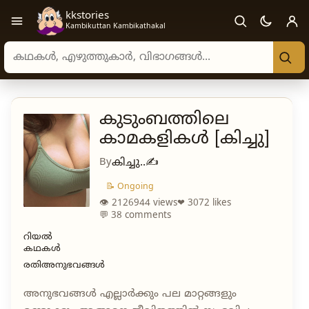
kkstories
Open navigation menu
Kambikuttan Kambikathakal
Search stories, authors, and categories
കുടുംബത്തിലെ
കാമകളികൾ [കിച്ചു]
By
കിച്ചു..✍️
📝 Ongoing
👁 2126944 views
❤ 3072 likes
💬 38 comments
റിയൽ
കഥകൾ
രതിഅനുഭവങ്ങൾ
അനുഭവങ്ങൾ എല്ലാർക്കും പല മാറ്റങ്ങളും