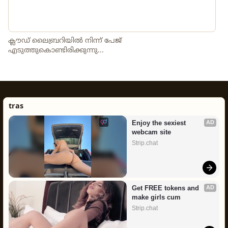
ക്ലൗഡ് ലൈബ്രറിയിൽ നിന്ന് പേജ്
എടുത്തുകൊണ്ടിരിക്കുന്നു...
tras
Enjoy the sexiest 
AD
webcam site
Strip.chat
Get FREE tokens and 
AD
make girls cum
Strip.chat