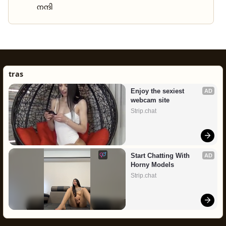
നന്ദി
tras
Enjoy the sexiest 
AD
webcam site
Strip.chat
Start Chatting With 
AD
Horny Models
Strip.chat