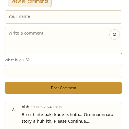
View all comments
😀
What is 2 + 5?
Post Comment
Abhi
• 13-05-2024 18:05
A
Bro ithinte baki kude ezhuth... Oronnaonnara
story a huh ith. Please Continue....