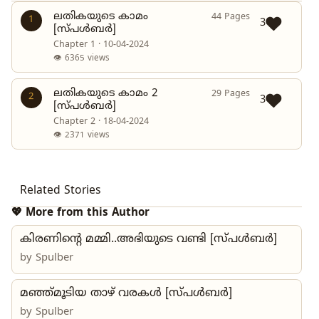
ലതികയുടെ കാമം
44 Pages
1
3
[സ്പൾബർ]
Chapter 1 · 10-04-2024
👁 6365 views
ലതികയുടെ കാമം 2
29 Pages
2
3
[സ്പൾബർ]
Chapter 2 · 18-04-2024
👁 2371 views
Related Stories
💖 More from this Author
കിരണിന്റെ മമ്മി..അഭിയുടെ വണ്ടി [സ്പൾബർ]
by
Spulber
മഞ്ഞ്മൂടിയ താഴ് വരകൾ [സ്പൾബർ]
by
Spulber