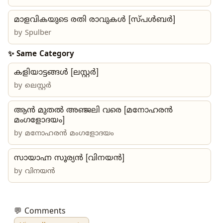
മാളവികയുടെ രതി രാവുകൾ [സ്പൾബർ]
by
Spulber
✨ Same Category
കളിയാട്ടങ്ങൾ [ലസ്റ്റർ]
by
ലെസ്റ്റർ
ആൻ മുതൽ അഞ്ജലി വരെ [മനോഹരൻ
മംഗളോദയം]
by
മനോഹരൻ മംഗളോദയം
സായാഹ്ന സൂര്യൻ [വിനയൻ]
by
വിനയൻ
💬 Comments