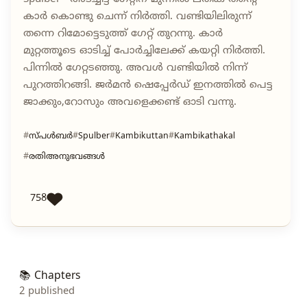
കാർ കൊണ്ടു ചെന്ന് നിർത്തി. വണ്ടിയിലിരുന്ന്
തന്നെ റിമോട്ടെടുത്ത് ഗേറ്റ് തുറന്നു. കാർ
മുറ്റത്തൂടെ ഓടിച്ച് പോർച്ചിലേക്ക് കയറ്റി നിർത്തി.
പിന്നിൽ ഗേറ്റടഞ്ഞു. അവൾ വണ്ടിയിൽ നിന്ന്
പുറത്തിറങ്ങി. ജർമൻ ഷെപ്പേർഡ് ഇനത്തിൽ പെട്ട
ജാക്കും,റോസും അവളെക്കണ്ട് ഓടി വന്നു.
സ്പൾബർ
Spulber
Kambikuttan
Kambikathakal
രതിഅനുഭവങ്ങൾ
758
📚 Chapters
2 published