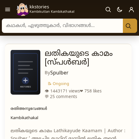
kkstories
Open navigation menu
Kambikuttan Kambikathakal
Search stories, authors, and categories
ലതികയുടെ കാമം
[സ്പൾബർ]
By
Spulber
📝 Ongoing
👁 1443171 views
❤ 758 likes
💬 25 comments
രതിഅനുഭവങ്ങൾ
Kambikathakal
ലതികയുടെ കാമം Lathikayude Kaamam | Author :
Spulber ‘ അടച്ചിട്ട ഗേറ്റിന് മുന്നിൽ ലതിക തൻ്റെ