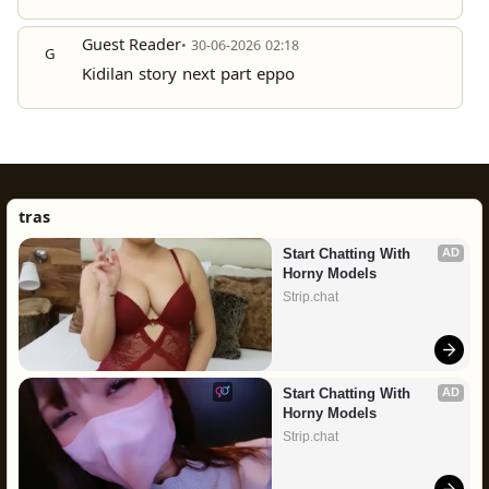
Guest Reader
• 30-06-2026 02:18
G
Kidilan story next part eppo
tras
Start Chatting With 
AD
Horny Models
Strip.chat
Start Chatting With 
AD
Horny Models
Strip.chat