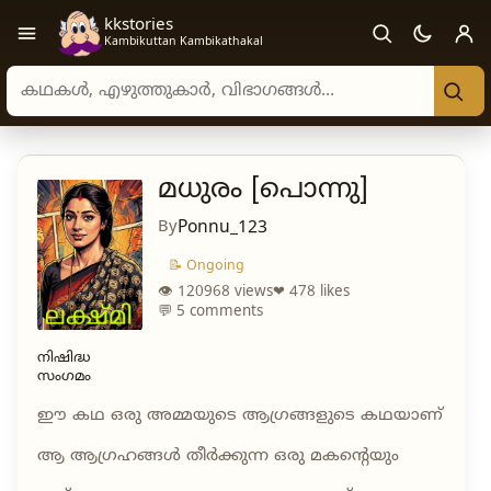
kkstories
Open navigation menu
Kambikuttan Kambikathakal
Search stories, authors, and categories
മധുരം [പൊന്നു]
By
Ponnu_123
📝 Ongoing
👁 120968 views
❤ 478 likes
💬 5 comments
നിഷിദ്ധ
സംഗമം
ഈ കഥ ഒരു അമ്മയുടെ ആഗ്രങ്ങളുടെ കഥയാണ്
ആ ആഗ്രഹങ്ങൾ തീർക്കുന്ന ഒരു മകന്റെയും