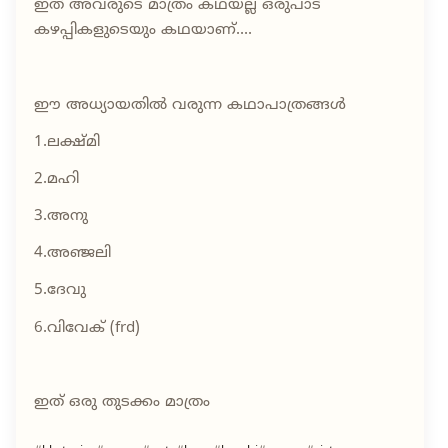
ഇത് അവരുടെ മാത്രം കഥയല്ല ഒരുപാട്
കഴപ്പികളുടെയും കഥയാണ്....
ഈ അധ്യായതിൽ വരുന്ന കഥാപാത്രങ്ങൾ
1.ലക്ഷ്മി
2.മഹി
3.അനു
4.അഞ്ജലി
5.ദേവു
6.വിവേക് (frd)
ഇത് ഒരു തുടക്കം മാത്രം