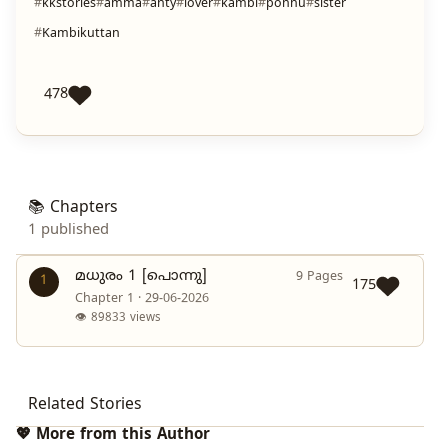
kkstories
amma
anty
lover
kambi
ponnu
sister
Kambikuttan
478
📚 Chapters
1 published
മധുരം 1 [പൊന്നു]
9 Pages
1
175
Chapter 1 · 29-06-2026
👁 89833 views
Related Stories
💖 More from this Author