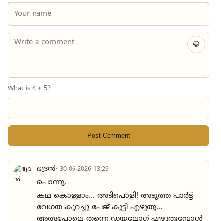
😀
What is 4 + 5?
Post Comment
ഭദ്രൻ
• 30-06-2026 13:29
പൊന്നു,
കഥ കൊള്ളാം... അടിപൊളി! അടുത്ത പാർട്ട്‌
വേഗത കുറച്ചു പേജ് കൂട്ടി എഴുതൂ...
അതുപോലെ തന്നെ ഡയലോഗ് എഴുതുമ്പോൾ