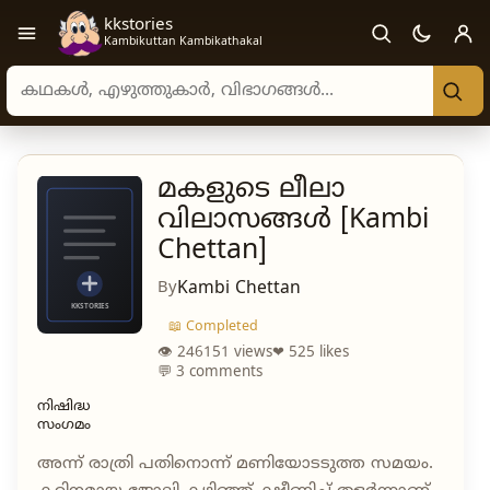
kkstories
Open navigation menu
Kambikuttan Kambikathakal
Search stories, authors, and categories
മകളുടെ ലീലാ
വിലാസങ്ങൾ [Kambi
Chettan]
By
Kambi Chettan
📖 Completed
👁 246151 views
❤ 525 likes
💬 3 comments
നിഷിദ്ധ
സംഗമം
അന്ന് രാത്രി പതിനൊന്ന് മണിയോടടുത്ത സമയം.