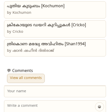
പുതിയ കുടുംബം [Kochumon]
by
Kochumon
ക്രികോയുടെ ഡയറി കുറിപ്പുകൾ [Cricko]
by
Cricko
ത്രികൊണ മദ്ധ്യേ അവിഹിതം [Shan1994]
by
ഷാൻ ഷഹീൻ ദിൽരാജ്
💬 Comments
View all comments
😀