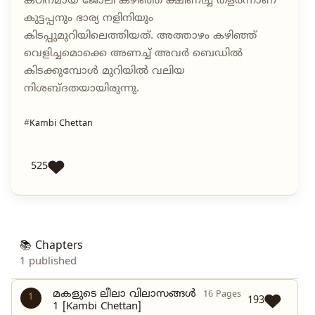
കഠിനമായ ജോലി കഴിഞ്ഞ് ക്ഷീണിച്ച് തളർന്നാണ്
കുട്ടപ്പനും ഭാര്യ നളിനിയും
കിടപ്പുമുറിയിലെത്തിയത്. അത്താഴം കഴിഞ്ഞ്
വെളിച്ചമൊക്കെ അണച്ച് അവർ ബെഡിൽ
കിടക്കുമ്പോൾ മുറിയിൽ വലിയ
നിശബ്ദതയായിരുന്നു.
Kambi Chettan
525
📚 Chapters
1 published
മകളുടെ ലീലാ വിലാസങ്ങൾ
16 Pages
1
193
1 [Kambi Chettan]