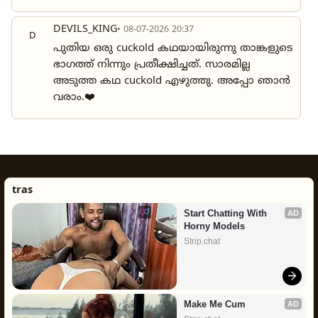
DEVILS_KING
• 08-07-2026 20:37
D
പുതിയ ഒരു cuckold കഥയായിരുന്നു താങ്കളുടെ
ഭാഗത്ത് നിന്നും പ്രതീക്ഷിച്ചത്. സാരമില്ല
അടുത്ത കഥ cuckold എഴുത്തു. അപ്പോ ഞാൻ
വരാം.❤️
tras
Start Chatting With 
AD
Horny Models
Strip.chat
Make Me Cum
AD