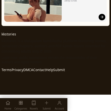
Strip.chat
kkstories
Kkstories is a Malayalam kambikatha platform featuring stories,
serialised chapters, authors and PDF kambi novels intended for
consenting adults only.© 2026
Legal note: public submissions remain the responsibility of their
authors and rights holders.
Terms
Privacy
DMCA
Contact
Help
Submit
Home
Categories
Novels
Submit
Account