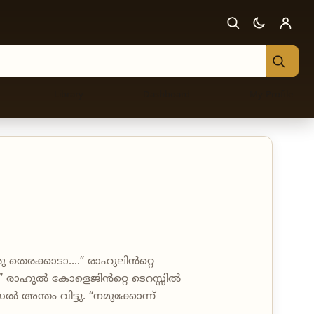
Library
Dashboard
My Profile
 തെരക്കാടാ....” രാഹുലിൻറ്റെ
ാ.” രാഹുൽ കോളെജിൻറ്റെ ടെറസ്സിൽ
 അന്തം വിട്ടു. “നമുക്കോന്ന്