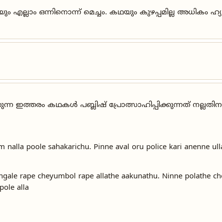
എല്ലാം ഒന്നിനൊന്ന് മെച്ചം. കഥയും കുഴപ്പമില്ല അധികം ഹ്
ിക്കുന്ന ഇത്തരം കഥകൾ പബ്ലിഷ് പ്രോത്സാഹിപ്പിക്കുന്നത് നല്ലതിനല
m nalla poole sahakarichu. Pinne aval oru police kari anenne ull
gale rape cheyumbol rape allathe aakunathu. Ninne polathe c
ole alla