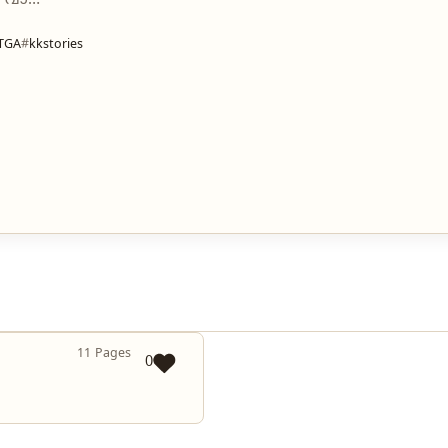
ാം വാ…
TGA
kkstories
11 Pages
0