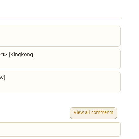
ിതം [Kingkong]
w]
View all comments