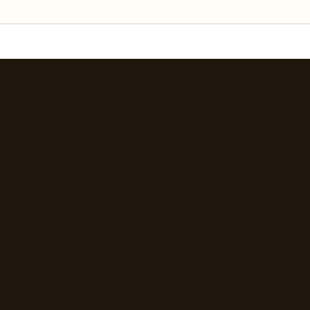
ha platform featuring stories, serialised chapters, authors and PDF
the responsibility of their authors and rights holders.