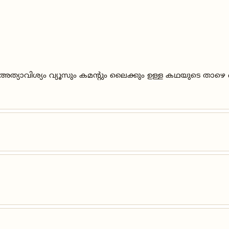
ത്യാവിശ്യം വ്യൂസും കമന്റും ലൈക്കും ഉള്ള കഥയുടെ താഴെ ച