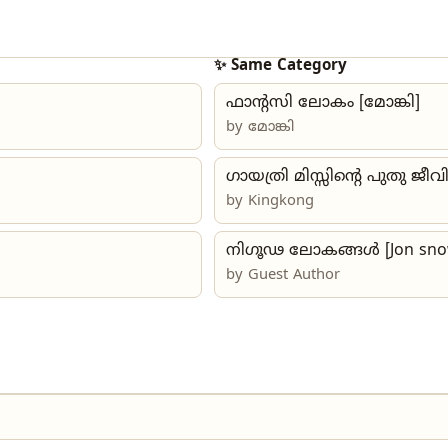
✨ Same Category
ഫാൻ്റസി ലോകം [മോങ്കി]
by മോങ്കി
ഗായത്രി മിസ്സിന്റെ പുതു ജീവ
by
Kingkong
നിഗൂഢ ലോകങ്ങൾ [Jon sno
by Guest Author