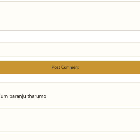
Post Comment
illum paranju tharumo