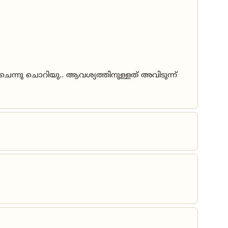
െന്നു ചൊറിയു.. ആവശ്യത്തിനുള്ളത് അവിടുന്ന്