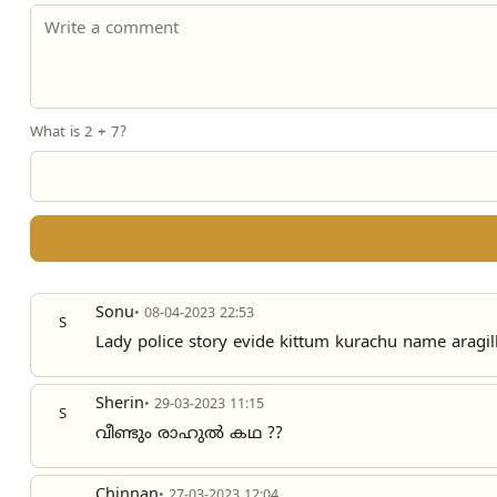
What is 2 + 7?
Sonu
• 08-04-2023 22:53
S
Lady police story evide kittum kurachu name arag
Sherin
• 29-03-2023 11:15
S
വീണ്ടും രാഹുൽ കഥ ??
Chinnan
• 27-03-2023 12:04