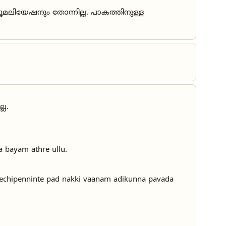
യൂമലിയേഷനും തോന്നില്ല. പാകത്തിനുള്ള
്ല.
a bayam athre ullu.
hechipenninte pad nakki vaanam adikunna pavada