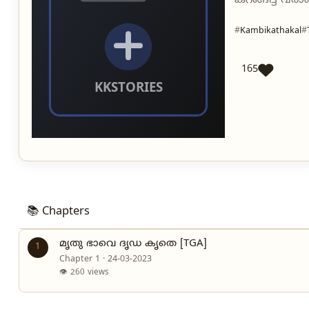
കറങ്ങിട്ട് വര
Kambikathakal
165
📚 Chapters
മൃതു ഭാവെ ദൃഡ കൃതെ [TGA]
1
Chapter 1 · 24-03-2023
👁 260 views