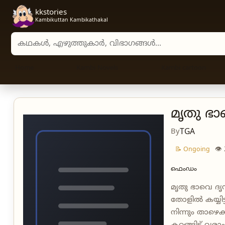
kkstories
Kambikuttan Kambikathakal
Search stories, authors, and categories
Home
Kambi Novels
Kambi cartoon
മൃതു ഭാ
By
TGA
👁
📝 Ongoing
ഫെംഡം
മൃതു ഭാവെ ദൃഡ
തോളിൽ കയ്യിട
നിന്നും താഴെ