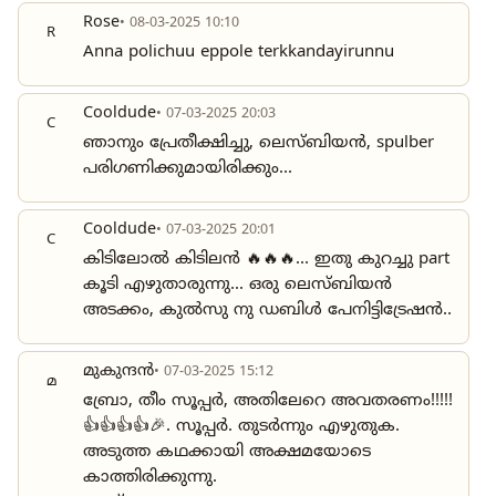
Rose
• 08-03-2025 10:10
R
Anna polichuu eppole terkkandayirunnu
Cooldude
• 07-03-2025 20:03
C
ഞാനും പ്രേതീക്ഷിച്ചു, ലെസ്ബിയൻ, spulber
പരിഗണിക്കുമായിരിക്കും...
Cooldude
• 07-03-2025 20:01
C
കിടിലോൽ കിടിലൻ 🔥🔥🔥... ഇതു കുറച്ചു part
കൂടി എഴുതാരുന്നു... ഒരു ലെസ്ബിയൻ
അടക്കം, കുൽസു നു ഡബിൾ പേനിട്ടിട്രേഷൻ..
മുകുന്ദൻ
• 07-03-2025 15:12
മ
ബ്രോ, തീം സൂപ്പർ, അതിലേറെ അവതരണം!!!!!
👍👍👍👍🎉. സൂപ്പർ. തുടർന്നും എഴുതുക.
അടുത്ത കഥക്കായി അക്ഷമയോടെ
കാത്തിരിക്കുന്നു.