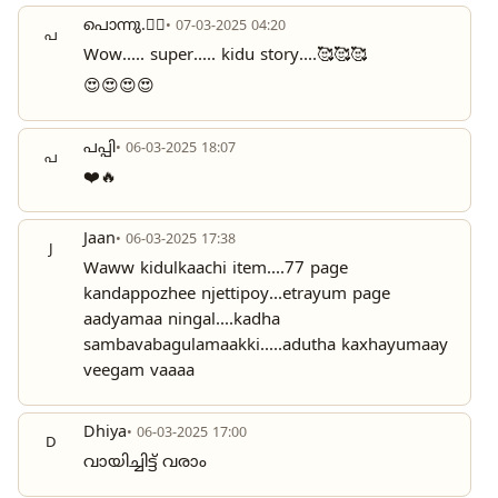
പൊന്നു.❤️‍🔥
• 07-03-2025 04:20
പ
Wow..... super..... kidu story....🥰🥰🥰
😍😍😍😍
പപ്പി
• 06-03-2025 18:07
പ
❤️🔥
Jaan
• 06-03-2025 17:38
J
Waww kidulkaachi item....77 page
kandappozhee njettipoy...etrayum page
aadyamaa ningal....kadha
sambavabagulamaakki.....adutha kaxhayumaay
veegam vaaaa
Dhiya
• 06-03-2025 17:00
D
വായിച്ചിട്ട് വരാം