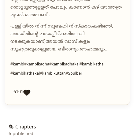
തൊട്ടടുത്തുളളത് പോലും കാണാൻ കഴിയാത്തത്ര
മൂടൽ മഞ്ഞാണ്..
പള്ളിയിൽ നിന്ന് സുബഹി നിസ്കാരംകഴിഞ്ഞ്,
മൊയ്തീന്റെ ചായപ്പീടികയിലേക്ക്
നടക്കുകയാണ്,അയൽ വാസികളും
സുഹൃത്തുക്കളുമായ ബീരാനും,അഹമ്മദും..
kambi
kambikadha
kambikadhakal
kambikatha
kambikathakal
kambikuttan
Spulber
6101
📚 Chapters
6 published