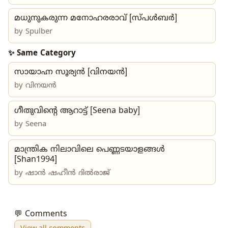
മധുനുകരുന്ന മനോഹരരാവ് [സ്പൾബർ]
by
Spulber
✨ Same Category
സായാഹ്ന സൂര്യൻ [വിനയൻ]
by
വിനയൻ
ഗീതുവിന്റെ ആറാട്ട് [Seena baby]
by
Seena
മാന്ത്രിക നിലാവിലെ പെണ്ണടയാളങ്ങൾ
[Shan1994]
by
ഷാൻ ഷഹീൻ ദിൽരാജ്
💬 Comments