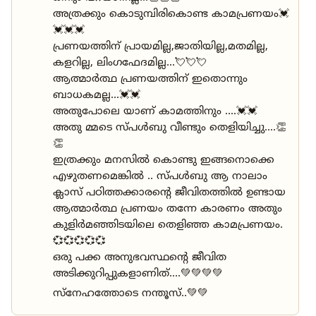
അത്രക്കും കൊടുമ്പിരികൊണ്ട കാമപ്രണയം💓
💓💓💓
പ്രണയത്തിന് പ്രായമില്ല,ജാതിയില്ല,മതമില്ല,
കളറില്ല, ലിംഗഫേദമില്ല...💘💘💘
ആത്മാർത്ഥ പ്രണയത്തിന് ഇതൊന്നും
ബാധകമല്ല...💓💓
അതുപോലെ യാണ് കാമത്തിനും ....💓💓
അതു മ്മടെ സ്പൾബു വീണ്ടും തെളിയിച്ചു....👏
👏
ഇത്രക്കും മനസിൽ കൊണ്ടു ഇങ്ങനൊക്കെ
എഴുതണമെങ്കിൽ .. സ്പൾബു ആ നാലാം
ക്ലാസ് പഠിത്തക്കാരൻ്റെ ജീവിതത്തിൽ ഉണ്ടായ
ആത്മാർത്ഥ പ്രണയം തന്നേ കാരണം അതും
കുളിർമഞ്ഞിടയിലെ തെളിഞ്ഞ കാമപ്രണയം.
💞💞💞💞💞
ഒരു പക്ക അനുഭവസ്ഥൻ്റെ ജീവിത
അടിക്കുറിപ്പുകളാണിത്....💚💚💚💚
സ്നേഹത്തോടെ നന്തൂസ്..💚💚