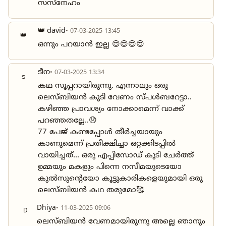
സസ്നേഹം
👑 david
• 07-03-2025 13:45
👑
ഒന്നും പറയാൻ ഇല്ല 😍😍😍😍
ടീന
• 07-03-2025 13:34
ട
കഥ സൂപ്പറായിരുന്നു. എന്നാലും ഒരു
ലെസ്ബിയൻ കൂടി വേണം സ്പൾബറേട്ടാ..
കഴിഞ്ഞ പ്രാവശ്യം നോക്കാമെന്ന് വാക്ക്
പറഞ്ഞതല്ലേ..😞
77 പേജ് കണ്ടപ്പോൾ തീർച്ചയായും
കാണുമെന്ന് പ്രതീക്ഷിച്ചാ ഒറ്റക്കിടപ്പിൽ
വായിച്ചത്... ഒരു എപ്പിസോഡ് കൂടി ചേർത്ത്
ഉമ്മയും മകളും പിന്നെ നസീമയുടെയോ
കുൽസുൻ്റെയോ കൂട്ടുകാരികളെയുമായി ഒരു
ലെസ്ബിയൻ കഥ തരുമോ🥰
Dhiya
• 11-03-2025 09:06
D
ലെസ്ബിയൻ വേണമായിരുന്നു അല്ലെ ഞാനും