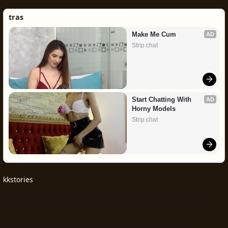
tras
Make Me Cum
AD
Strip.chat
Start Chatting With 
AD
Horny Models
Strip.chat
kkstories
Kkstories is a Malayalam kambikatha platform featuring stories,
serialised chapters, authors and PDF kambi novels intended for
consenting adults only.© 2026