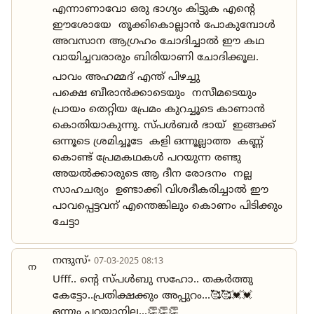
എന്നാണാവോ ഒരു ഭാഗ്യം കിട്ടുക എന്റെ
ഈശോയേ തൂക്കികൊല്ലാൻ പോകുമ്പോൾ
അവസാന ആഗ്രഹം ചോദിച്ചാൽ ഈ കഥ
വായിച്ചവരാരും ബിരിയാണി ചോദിക്കൂല.
പാവം അഹമ്മദ് എന്ത് പിഴച്ചു
പക്ഷെ ബീരാൻക്കാടെയും ‌ നസീമടെയും
പ്രായം തെറ്റിയ പ്രേമം കുറച്ചൂടെ കാണാൻ
കൊതിയാകുന്നു. സ്പൾബർ ഭായ് ഇങ്ങക്ക്
ഒന്നൂടെ ശ്രമിച്ചൂടേ കളി ഒന്നൂല്ലാത്ത കണ്ണ്
കൊണ്ട് പ്രേമകഥകൾ പറയുന്ന രണ്ടു
അയൽക്കാരുടെ ആ ദീന രോദനം നല്ല
സാഹചര്യം ഉണ്ടാക്കി വിശദീകരിച്ചാൽ ഈ
പാവപ്പെട്ടവന് എന്തെങ്കിലും കൊണം പിടിക്കും
ചേട്ടാ
നന്ദുസ്
• 07-03-2025 08:13
ന
Ufff.. ൻ്റെ സ്പൾബു സഹോ.. തകർത്തു
കേട്ടോ..പ്രതിക്ഷക്കും അപ്പുറം...🥰🥰💓💓
ഒന്നും പറയാനില്ല...👏👏👏