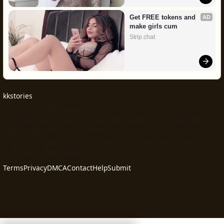
Get FREE tokens and 
AD
make girls cum
Strip.chat
kkstories
Kkstories is a Malayalam kambikatha platform featuring stories,
serialised chapters, authors and PDF kambi novels intended for
consenting adults only.© 2026
Legal note: public submissions remain the responsibility of their
authors and rights holders.
Terms
Privacy
DMCA
Contact
Help
Submit