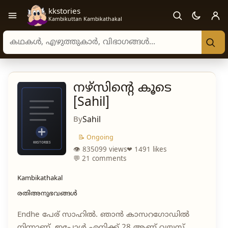
kkstories
Open navigation menu
Kambikuttan Kambikathakal
Search stories, authors, and categories
നഴ്സിന്റെ കൂടെ
[Sahil]
By
Sahil
📝 Ongoing
👁 835099 views
❤ 1491 likes
💬 21 comments
Kambikathakal
രതിഅനുഭവങ്ങൾ
Endhe പേര് സാഹിൽ. ഞാൻ കാസറഗോഡിൽ
നിന്നാണ്. ഇപ്പോൾ എനിക്ക് 28 ആണ് വയസ്.