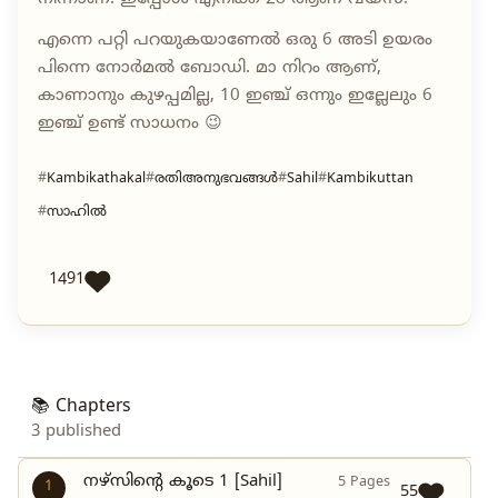
എന്നെ പറ്റി പറയുകയാണേൽ ഒരു 6 അടി ഉയരം
പിന്നെ നോർമൽ ബോഡി. മാ നിറം ആണ്,
കാണാനും കുഴപ്പമില്ല, 10 ഇഞ്ച് ഒന്നും ഇല്ലേലും 6
ഇഞ്ച് ഉണ്ട് സാധനം 😉
Kambikathakal
രതിഅനുഭവങ്ങൾ
Sahil
Kambikuttan
സാഹിൽ
1491
📚 Chapters
3 published
നഴ്സിന്റെ കൂടെ 1 [Sahil]
5 Pages
1
55