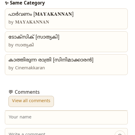
✨ Same Category
പാർവണം [𝐌𝐀𝐘𝐀𝐊𝐀𝐍𝐍𝐀𝐍]
by
𝐌𝐀𝐘𝐀𝐊𝐀𝐍𝐍𝐀𝐍
ടോക്സിക് [സാത്യകി]
by
സാത്യകി
കാത്തിരുന്ന രാത്രി [സിനിമാക്കാരൻ]
by
Cinemakkaran
💬 Comments
View all comments