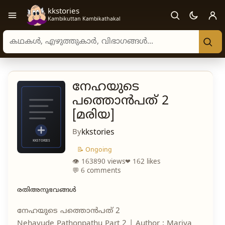
kkstories
Open navigation menu
Kambikuttan Kambikathakal
Search stories, authors, and categories
നേഹയുടെ
പത്തൊൻപത് 2
[മരിയ]
By
kkstories
📝 Ongoing
👁 163890 views
❤ 162 likes
💬 6 comments
രതിഅനുഭവങ്ങൾ
നേഹയുടെ പത്തൊൻപത് 2
Nehayude Pathonpathu Part 2 | Author : Mariya