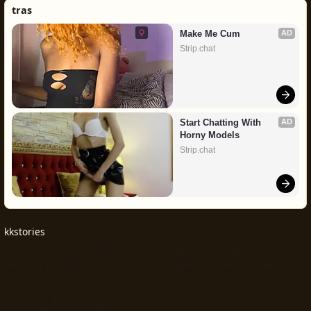
tras
Make Me Cum
AD
Strip.chat
Start Chatting With 
AD
Horny Models
Strip.chat
kkstories
Kkstories is a Malayalam kambikatha platform featuring stories,
serialised chapters, authors and PDF kambi novels intended for
consenting adults only.© 2026
Legal note: public submissions remain the responsibility of their
authors and rights holders.