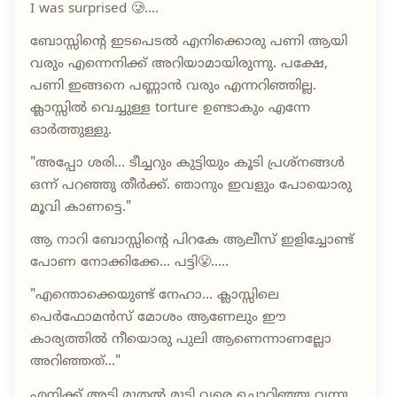
I was surprised 🥲....
ബോസ്സിന്റെ ഇടപെടൽ എനിക്കൊരു പണി ആയി
വരും എന്നെനിക്ക് അറിയാമായിരുന്നു. പക്ഷേ,
പണി ഇങ്ങനെ പണ്ണാൻ വരും എന്നറിഞ്ഞില്ല.
ക്ലാസ്സിൽ വെച്ചുള്ള torture ഉണ്ടാകും എന്നേ
ഓർത്തുള്ളു.
"അപ്പോ ശരി... ടീച്ചറും കുട്ടിയും കൂടി പ്രശ്നങ്ങൾ
ഒന്ന് പറഞ്ഞു തീർക്ക്. ഞാനും ഇവളും പോയൊരു
മൂവി കാണട്ടെ."
ആ നാറി ബോസ്സിന്റെ പിറകേ ആലീസ് ഇളിച്ചോണ്ട്
പോണ നോക്കിക്കേ... പട്ടി😤.....
"എന്തൊക്കെയുണ്ട് നേഹാ... ക്ലാസ്സിലെ
പെർഫോമൻസ് മോശം ആണേലും ഈ
കാര്യത്തിൽ നീയൊരു പുലി ആണെന്നാണല്ലോ
അറിഞ്ഞത്..."
എനിക്ക് അടി മുതൽ മുടി വരെ ചൊറിഞ്ഞു വന്നു.