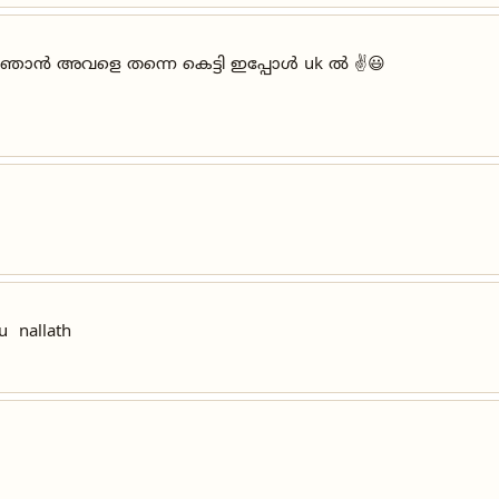
ഷെ ഞാൻ അവളെ തന്നെ കെട്ടി ഇപ്പോൾ uk ൽ ✌️😃
u nallath