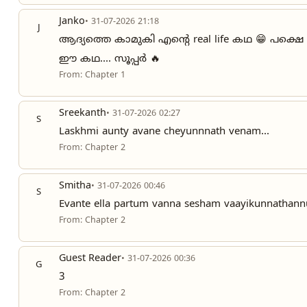
Janko
• 31-07-2026 21:18
J
ആദ്യത്തെ കാമുകി എന്റെ real life കഥ 😁 പക്
ഈ കഥ.... സൂപ്പർ 🔥
From: Chapter 1
Sreekanth
• 31-07-2026 02:27
S
Laskhmi aunty avane cheyunnnath venam...
From: Chapter 2
Smitha
• 31-07-2026 00:46
S
Evante ella partum vanna sesham vaayikunnathann
From: Chapter 2
Guest Reader
• 31-07-2026 00:36
G
3
From: Chapter 2