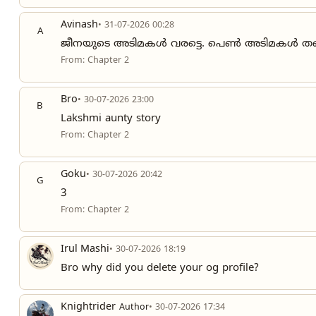
Avinash
• 31-07-2026 00:28
A
ജീനയുടെ അടിമകൾ വരട്ടെ. പെൺ അടിമകൾ ത
From: Chapter 2
Bro
• 30-07-2026 23:00
B
Lakshmi aunty story
From: Chapter 2
Goku
• 30-07-2026 20:42
G
3
From: Chapter 2
Irul Mashi
• 30-07-2026 18:19
Bro why did you delete your og profile?
Knightrider
Author
• 30-07-2026 17:34