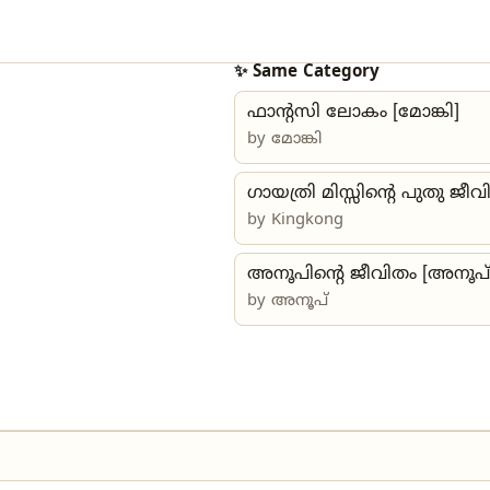
✨ Same Category
ഫാൻ്റസി ലോകം [മോങ്കി]
by മോങ്കി
ഗായത്രി മിസ്സിന്റെ പുതു ജീവ
by
Kingkong
അനൂപിന്റെ ജീവിതം [അനൂപ്
by അനൂപ്