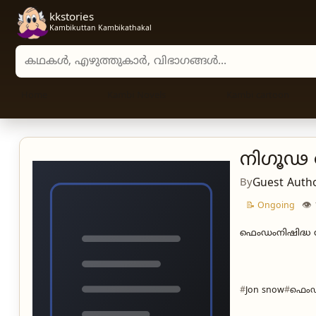
kkstories
Kambikuttan Kambikathakal
Search stories, authors, and categories
Home
Kambi Novels
Kambi cartoon
നിഗൂഢ 
By
Guest Auth
👁
📝 Ongoing
ഫെംഡം
നിഷിദ്ധ
Jon snow
ഫെം