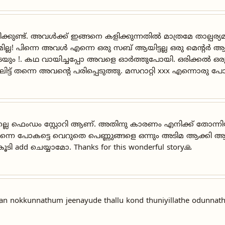
കുണ്ട്. അവൾക്ക് ഇങ്ങനെ കളിക്കുന്നതിൽ മാത്രമേ താല്പര്യമു
ല്ല! പിന്നെ അവൾ എന്നെ ഒരു സബ് ആയിട്ടല്ല ഒരു മെൻ്റർ ആയ
തിയടയും !. കഥ വായിച്ചപ്പോ അവളെ ഓർത്തുപോയി. ഒരിക്കൽ
ലിട്ട് തന്നെ അവൻ്റെ പരിപ്പെടുത്തു. മസറാറ്റി xxx എന്നൊര
ും നല്ല ഫെംഡം സ്റ്റോറി ആണ്. അതിനു കാരണം എനിക്ക് തോന്നി
നെ പോകട്ടെ വെറുതെ പെണ്ണുങ്ങളെ ഒന്നും അടിമ ആക്കി ആ ഫ്
add ചെയ്യാമോ. Thanks for this wonderful story🙏
yyan nokkunnathum jeenayude thallu kond thuniyillathe odunnat