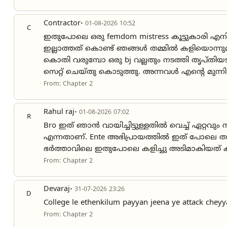
Contractor
• 01-08-2026 10:52
C
ഇതുപോലെ ഒരു femdom mistress കൂട്ടുകാരി എനിക്
ഇല്ലാത്തത് കൊണ്ട് ഞങ്ങൾ തമ്മിൽ കളിയൊന്നുമി
കൊതി വരുമ്പോ ഒരു bj വല്ലതും നടത്തി തൃപ്
സെറ്റ് ചെയ്തു കൊടുത്തു. അന്നവൾ എൻ്റെ മുന്നി
From: Chapter 2
Rahul raj
• 01-08-2026 07:02
R
Bro ഇത് ഞാൻ വായിച്ചിട്ടുള്ളതിൽ വെച്ച് ഏറ്റവ
എന്നതാണ്. Ente അഭിപ്രായത്തിൽ ഇത് പോലെ തന്
ഭർത്താവിലെ ഇതുപോലെ കളിച്ചു അടിമാകിയത് കൂടി 
From: Chapter 2
Devaraj
• 31-07-2026 23:26
D
College le ethenkilum payyan jeena ye attack che
From: Chapter 2