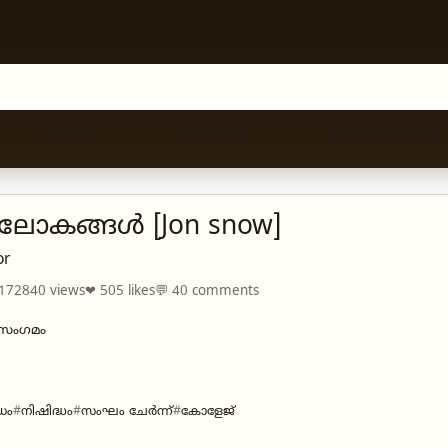
Authors
Discussion
Submit Your Story
ലോകങ്ങൾ [Jon snow]
or
 172840 views
❤ 505 likes
💬 40 comments
 സംഗമം
ഡം
നിഷിദ്ധം
സംഘം ചേർന്ന്
കോളേജ്