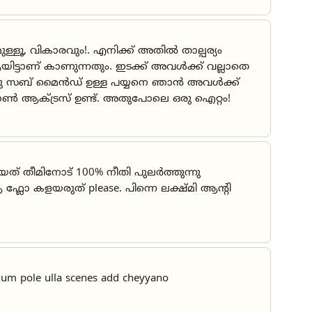
ള്ളൂ, വികാരവും!. എനിക്ക് അതിൽ താല്പര്യം
ിട്ടാണ് കാണുന്നതും. ഇടക്ക് അവൾക്ക് വല്ലാതെ
 ഒരു സബ് മൈൻഡ് ഉള്ള പയ്യനെ ഞാൻ അവൾക്ക്
ു പോൺ ആക്ട്രസ് ഉണ്ട്. അതുപോലെ ഒരു ഐറ്റം!
യത് തീമിനോട് 100% നീതി പുലർത്തുന്നു
ലോ കളയരുത് please. പിന്നെ ലക്ഷ്മി ആൻ്റി
hum pole ulla scenes add cheyyano