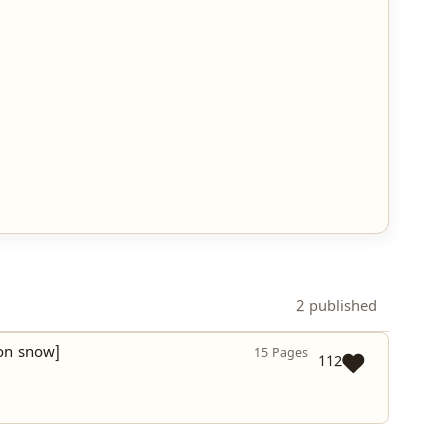
2 published
n snow]
15 Pages
112