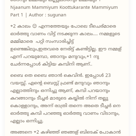
ഞാനും മമ്മിയും കൂട്ടുകാരനും മമ്മിയും 1
Njaanum Mammiyum Koottukarante Mammiyum
Part 1 | Author : sugunan
+2 കാലം 😌 എന്നത്തേയും പോലെ ടീചെര്മാരെ
ഓർത്തു വാണം വിട്ട് നടക്കുന്ന കാലം.... നമ്മളുടെ
മമ്മിമാരെ പറ്റി സംസാരിച്ചിട്ട്
ഉണ്ടെങ്കിലും,ഇതവരെ നേരിട്ട് കണ്ടിട്ടില്ല. ഈ നമ്മള്
എന്ന് പറയുമ്പോ, ഞാനും മനുവും,+1 നു
ചേർന്നപ്പോൾ കിട്ടിയ കമ്പിനി ആണ്..
ബൈ തെ ബൈ ഞാൻ കെവിൻ. ഇപ്പോൾ 23
വയസ്സ്. എന്റെ ബെസ്റ്റ് ഫ്രണ്ട് മനുവും ഞാനും
എല്ലാത്തിനും ഒന്നിച്ചു ആണ്, കമ്പി പറയാനും
കറങ്ങാനും ടീച്ചർ മാരുടെ കയ്യിൽ നിന്ന് തല്ലു
കൊള്ളാനും, അന്ന് രാത്രി തന്നെ അതെ ടീച്ചർ നെ
ഓർത്തു കമ്പി പറഞ്ഞു ഓർത്തു വാണം വിടാനും,
എല്ലാം ഒന്നിച്ചു.
അങ്ങനെ +2 കഴിഞ്ഞ് ഞങ്ങള് ബിടെക് പോകാൻ