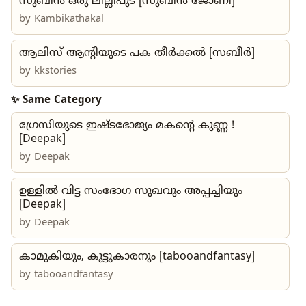
സുബിൻ ഒരു ലില്ലിപുട് [സുബിൻ ജോണി]
by
Kambikathakal
ആലിസ് ആന്റിയുടെ പക തീർക്കൽ [സബീർ]
by
kkstories
✨ Same Category
ഗ്രേസിയുടെ ഇഷ്ടഭോജ്യം മകന്റെ കുണ്ണ !
[Deepak]
by Deepak
ഉള്ളിൽ വിട്ട സംഭോഗ സുഖവും അപ്പച്ചിയും
[Deepak]
by
Deepak
കാമുകിയും, കൂട്ടുകാരനും [tabooandfantasy]
by
tabooandfantasy