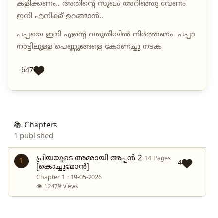
കളിക്കണം.. അതിന്റെ സുഖം അറിഞ്ഞു വേണം
ഇനി എനിക്ക് ഉറങ്ങാൻ..
പപ്പയെ ഇനി എന്റെ വരുതിയിൽ നിർത്തണം. പപ്പാ
നാട്ടിലുള്ള പെണ്ണുങ്ങളെ കോണച്ചു നടക
647
📚 Chapters
1 published
പ്രിയയുടെ അമ്മായി അപ്പൻ 2
14 Pages
1
4
[കൊച്ചുമോൻ]
Chapter 1 · 19-05-2026
👁 12479 views