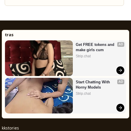
tras
Get FREE tokens and 
AD
make girls cum
Strip.chat
Start Chatting With 
AD
Horny Models
Strip.chat
kkstories