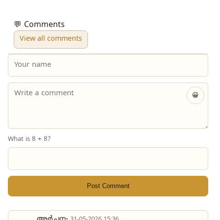
💬 Comments
View all comments
😀
What is 8 + 8?
Post Comment
അർച്ചന
• 31-05-2026 15:36