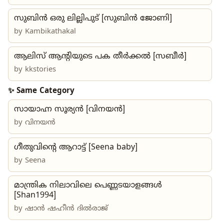
സുബിൻ ഒരു ലില്ലിപുട് [സുബിൻ ജോണി]
by
Kambikathakal
ആലിസ് ആന്റിയുടെ പക തീർക്കൽ [സബീർ]
by
kkstories
✨ Same Category
സായാഹ്ന സൂര്യൻ [വിനയൻ]
by
വിനയൻ
ഗീതുവിന്റെ ആറാട്ട് [Seena baby]
by
Seena
മാന്ത്രിക നിലാവിലെ പെണ്ണടയാളങ്ങൾ
[Shan1994]
by
ഷാൻ ഷഹീൻ ദിൽരാജ്