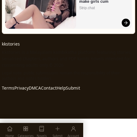
സൂപ്പർ 👌❤️
Shiji
• 12-05-2026 07:58
S
സത്യം പറഞ്ഞാൽ പോരാ. ഞാൻ പറഞ്ഞ
ത്രെഡ് നോക്കി ആയിരുന്നോ? മറുപടി ഒന്നും
തന്നില്ല 🙂
devaraj
• 12-05-2026 07:01
D
pls continue drishya ye uduthuni illathe outdoor
vech nadathumo
tras
Make Me Cum
AD
Strip.chat
Home
Categories
Novels
Submit
Account