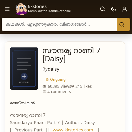
kkstories
Open navigation menu
Kambikuttan Kambikathakal
Search stories, authors, and categories
സൗന്ദര്യ റാണി 7
[Daisy]
By
daisy
📝 Ongoing
👁 60395 views
❤ 215 likes
💬 4 comments
ലെസ്ബിയൻ
സൗന്ദര്യ റാണി 7
Saundarya Raani Part 7 | Author : Daisy
[ Previous Part ] [
www.kkstories.com
]