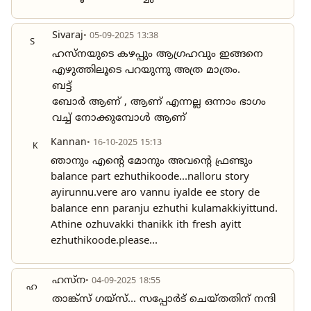
Sivaraj
• 05-09-2025 13:38
S
ഹസ്നയുടെ കഴപ്പും ആഗ്രഹവും ഇങ്ങനെ
എഴുത്തിലൂടെ പറയുന്നു അത്ര മാത്രം.
ബട്ട്
ബോർ ആണ് , ആണ് എന്നല്ല ഒന്നാം ഭാഗം
വച്ച് നോക്കുമ്പോൾ ആണ്
Kannan
• 16-10-2025 15:13
K
ഞാനും എന്റെ മോനും അവന്റെ ഫ്രണ്ടും
balance part ezhuthikoode...nalloru story
ayirunnu.vere aro vannu iyalde ee story de
balance enn paranju ezhuthi kulamakkiyittund.
Athine ozhuvakki thanikk ith fresh ayitt
ezhuthikoode.please...
ഹസ്ന
• 04-09-2025 18:55
ഹ
താങ്ക്സ് ഗയ്സ്... സപ്പോർട് ചെയ്തതിന് നന്ദി