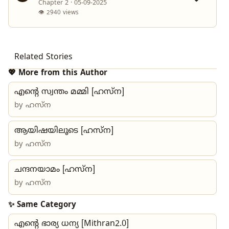
Chapter 2 · 05-09-2025
👁 2940 views
Related Stories
💖 More from this Author
എന്റെ സ്വന്തം മമ്മി [ഹസ്ന]
by
ഹസ്ന
ആയിഷയിലൂടെ [ഹസ്ന]
by
ഹസ്ന
ചന്ദനയാമം [ഹസ്ന]
by
ഹസ്ന
✨ Same Category
എന്റെ ഭാര്യ ധന്യ [Mithran2.0]