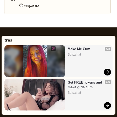
ഹ
🙂 ആവോ
tras
Make Me Cum
AD
Strip.chat
Get FREE tokens and 
AD
make girls cum
Strip.chat