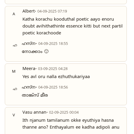
Albert
• 04-09-2025 07:19
A
Katha korachu kooduthal poetic aayo enoru
doubt avihithathinte essence kitti but next partil
poetic korachoode
ഹസ്ന
• 04-09-2025 18:55
ഹ
നോക്കാം 🙂
Meera
• 03-09-2025 04:28
M
Yes avl oru nalla ezhuthukariyaa
ഹസ്ന
• 04-09-2025 18:56
ഹ
താങ്ക്സ് മീര
Vasu annan
• 02-09-2025 00:04
V
Ith njanum tamilanum okke eyuthiya hasna
thanne ano? Enthayalum ee kadha adipoli anu