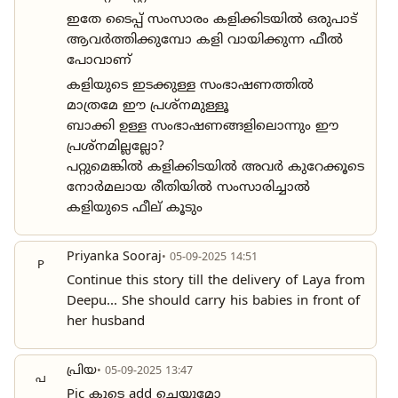
ഇതേ ടൈപ്പ് സംസാരം കളിക്കിടയിൽ ഒരുപാട്
ആവർത്തിക്കുമ്പോ കളി വായിക്കുന്ന ഫീൽ
പോവാണ്
കളിയുടെ ഇടക്കുള്ള സംഭാഷണത്തിൽ
മാത്രമേ ഈ പ്രശ്നമുള്ളൂ
ബാക്കി ഉള്ള സംഭാഷണങ്ങളിലൊന്നും ഈ
പ്രശ്നമില്ലല്ലോ?
പറ്റുമെങ്കിൽ കളിക്കിടയിൽ അവർ കുറേക്കൂടെ
നോർമലായ രീതിയിൽ സംസാരിച്ചാൽ
കളിയുടെ ഫീല് കൂടും
Priyanka Sooraj
• 05-09-2025 14:51
P
Continue this story till the delivery of Laya from
Deepu... She should carry his babies in front of
her husband
പ്രിയ
• 05-09-2025 13:47
പ
Pic കൂടെ add ചെയ്യുമോ