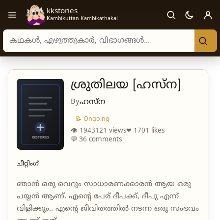
kkstories
Open navigation menu
Kambikuttan Kambikathakal
Search stories, authors, and categories
ശ്രുതിലയ [ഹസ്ന]
By
ഹസ്ന
📝 Ongoing
👁 1943121 views
❤ 1701 likes
💬 36 comments
ചീറ്റിംഗ്
ഞാൻ ഒരു വെറും സാധാരണക്കാരൻ ആയ ഒരു
പയ്യൻ ആണ്. എന്റെ പേര് ദീപക്ക്, ദീപു എന്ന്
വിളിക്കും.. എന്റെ ജീവിതത്തിൽ നടന്ന ഒരു സംഭവം