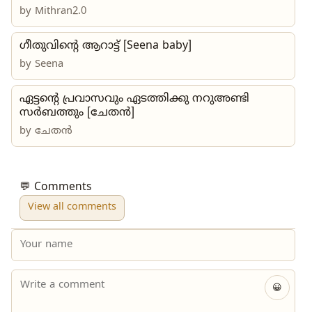
by
Mithran2.0
ഗീതുവിന്റെ ആറാട്ട് [Seena baby]
by
Seena
ഏട്ടന്റെ പ്രവാസവും ഏടത്തിക്കു നറുഅണ്ടി
സർബത്തും [ചേതൻ]
by
ചേതൻ
💬 Comments
View all comments
😀