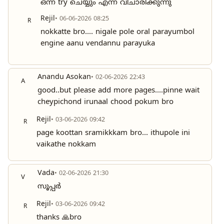
ഒന്ന് try ചെയ്യും എന്ന് വിചാരിക്കുന്നു
Rejil
• 06-06-2026 08:25
R
nokkatte bro.... nigale pole oral parayumbol
engine aanu vendannu parayuka
Anandu Asokan
• 02-06-2026 22:43
A
good..but please add more pages....pinne wait
cheypichond irunaal chood pokum bro
Rejil
• 03-06-2026 09:42
R
page koottan sramikkkam bro... ithupole ini
vaikathe nokkam
Vada
• 02-06-2026 21:30
V
സൂപ്പർ
Rejil
• 03-06-2026 09:42
R
thanks 🙏bro