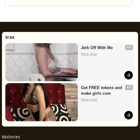
tras
Jerk Off With Me
AD
Strip.chat
Get FREE tokens and 
AD
make girls cum
Strip.chat
kkstories