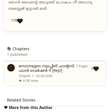
ഞാൻ അവന്റെ അടുത്ത് പോകാം നീ അവനു
മെസ്സേജ് ഇട്ടാൽ മതി
179
📚 Chapters
1 published
സോനയുടെ സ്വാപ്പിങ് ഫാന്റസി
7 Pages
1
2
ഫാൻ വെർഷൻ 4 [Rejil]
Chapter 1 · 02-06-2026
👁 4238 views
Related Stories
💖 More from this Author