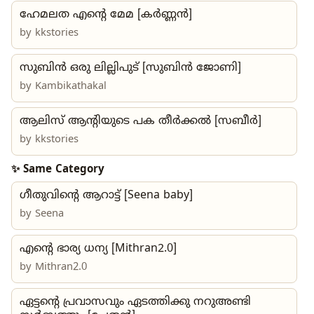
ഹേമലത എന്റെ മേമ [കർണ്ണൻ]
by
kkstories
സുബിൻ ഒരു ലില്ലിപുട് [സുബിൻ ജോണി]
by
Kambikathakal
ആലിസ് ആന്റിയുടെ പക തീർക്കൽ [സബീർ]
by
kkstories
✨ Same Category
ഗീതുവിന്റെ ആറാട്ട് [Seena baby]
by
Seena
എന്റെ ഭാര്യ ധന്യ [Mithran2.0]
by
Mithran2.0
ഏട്ടന്റെ പ്രവാസവും ഏടത്തിക്കു നറുഅണ്ടി