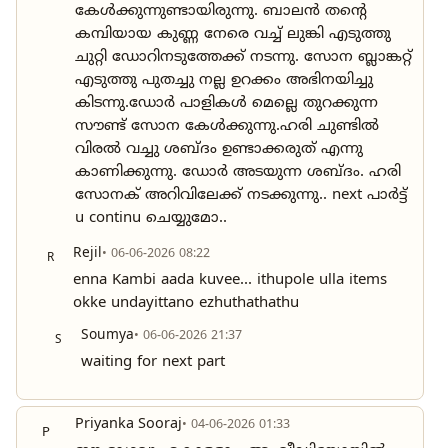
കേൾക്കുന്നുണ്ടായിരുന്നു. ബാലൻ തന്റെ
കമ്പിയായ കുണ്ണ നേരെ വച്ച് ലുങ്കി എടുത്തു
ചുറ്റി ഡോറിനടുത്തേക്ക് നടന്നു. സോന ബ്ലാങ്കറ്റ്
എടുത്തു പുതച്ചു നല്ല ഉറക്കം അഭിനയിച്ചു
കിടന്നു.ഡോർ പാളികൾ മെല്ലെ തുറക്കുന്ന
സൗണ്ട് സോന കേൾക്കുന്നു.ഹരി ചുണ്ടിൽ
വിരൽ വച്ചു ശബ്ദം ഉണ്ടാക്കരുത് എന്നു
കാണിക്കുന്നു. ഡോർ അടയുന്ന ശബ്ദം. ഹരി
സോനക് അറിവിലേക്ക് നടക്കുന്നു.. next പാർട്ട്‌
u continu ചെയ്യുമോ..
Rejil
• 06-06-2026 08:22
R
enna Kambi aada kuvee... ithupole ulla items
okke undayittano ezhuthathathu
Soumya
• 06-06-2026 21:37
S
waiting for next part
Priyanka Sooraj
• 04-06-2026 01:33
P