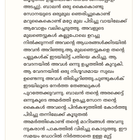
അടച്ചു). ബാലൻ ഒരു കൈകൊണ്ടു
സോനയുടെ ഒരുമുല ഞെരിച്ചുകൊണ്ട്
മറുകൈകൊണ്ട് മറ്റേ മുല പിടിച്ചു വായിലേക്ക്
ആവോളം വലിച്ചെടുത്തു. അവളുടെ
മുലഞെട്ടുകൾ കല്ലുപോലെ ഉറച്ചു
നിൽക്കുന്നത് അവന്റെ ആധരങ്ങൾക്കിടയിൽ
അവൻ അറിഞ്ഞു.ആ മുലഞെട്ടുകളെ തന്റെ
പല്ലുകൾക് ഇടയിലിട്ട് പതിയെ കടിച്ചു. ആ
വേദനയിൽ അവൾ ഒന്നു ഉച്ചത്തിൽ കുറുകി.
ആ വേദനയിൽ ഒരു നിഗൂഢമായ സുഖം
ഉണ്ടെന്നു അവൾ തിരിച്ചറിഞ്ഞു.ചുണ്ടുകൾക്
ഇടയിലൂടെ നേർത്ത തേങ്ങലുകൾ
പുറത്തേക്കുവന്നു. ബാലൻ തന്റെ അരക്കെട്ട്
ഒന്നുകൂടെ അമർത്തി ഉരച്ചു.സോന തന്റെ
കൈകൾ അവന്റെ പിൻകഴുത്തിൽ കോർത്തു
പിടിച്ചു തന്നിലേക്ക് കൂടുതൽ
അമർത്തികൊണ്ട് തന്റെ മാറിടങ്ങൾ അവനു
നുകരാൻ പാകത്തിൽ വിരിച്ചു കൊടുത്തു. ഈ
സമയം ഡോറിൽ നിർത്താതെ ഉള്ള മുട്ട്