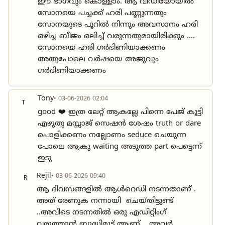
ഈ ഭാഗവും കൊള്ളാം. ആ വീഡിയോയിൽ
സോനയെ പച്ചക്ക് ഹരി പണ്ണുന്നതും
സോനയുടെ പൂറിൽ നിന്നും അവസാനം ഹരി
ഒഴിച്ച ബീജം ഒലിച്ച് വരുന്നതുമായിരിക്കും ....
സോനയെ ഹരി ഗർഭിണിയാക്കണം
അതുപോലെ വർഷയെ അജുവും
ഗർഭിണിയാക്കണം
Tony
• 03-06-2026 02:04
T
good ❤️ ഇത്ര ലേറ്റ് ആകല്ലേ പിന്നെ പേജ് കൂട്ടി
എഴുതു മസ്സാജ് സെഷൻ ശേഷം truth or dare
പൊളിക്കണം നല്ലോണം seduce ചെയുന്ന
പോലെ ആകു waiting അടുത്ത part പെട്ടെന്ന്
ഇടൂ
Rejil
• 03-06-2026 09:40
R
ആ ദിവസങ്ങളിൽ ആൾറെഡി നടന്നതാണ് .
അത് രേണുക നന്നായി ചെയ്തിട്ടുണ്ട്
..അവിടെ നടന്നതിൽ ഒരു എഡിറ്റിംഗ്
വരുത്താൻ ബുദ്ധിമുട്ട് ആണ് .. അവർ