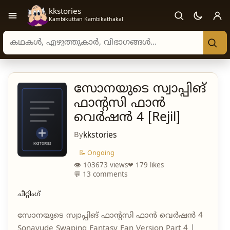
kkstories
Open navigation menu
Kambikuttan Kambikathakal
Search stories, authors, and categories
സോനയുടെ സ്വാപ്പിങ്
ഫാന്റസി ഫാൻ
വെർഷൻ 4 [Rejil]
By
kkstories
📝 Ongoing
👁 103673 views
❤ 179 likes
💬 13 comments
ചീറ്റിംഗ്
സോനയുടെ സ്വാപ്പിങ് ഫാന്റസി ഫാൻ വെർഷൻ 4
Sonayude Swaping Fantasy Fan Version Part 4 |