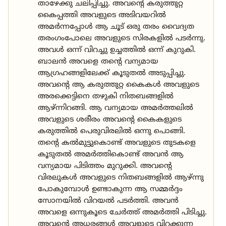
താഴേക്കു ചലിപ്പിച്ചു. അവന്റെ കരുത്തുറ്റ
കൈപ്പത്തി അവളുടെ അടിവയറിൽ
അമർന്നപ്പോൾ ആ ചൂട് ഒരു തരം വൈദ്യത
തരംഗംപോലെ അവളുടെ സിരകളിൽ പടർന്നു.
അവൾ ഒന്ന് വിറച്ചു ഉച്ചത്തിൽ ഒന്ന് കുറുകി.
ബാലൻ അവളെ തന്റെ വന്യമായ
ആഗ്രഹങ്ങളിലേക്ക് കൂടുതൽ അടുപ്പിച്ചു.
അവന്റെ ആ കരുത്തുറ്റ കൈകൾ അവളുടെ
അരക്കെട്ടിനെ തഴുകി നിതബങ്ങളിൽ
ആഴ്ന്നിറങ്ങി. ആ വന്യമായ അമർത്തലിൽ
അവളുടെ ശരീരം അവന്റെ കൈകളുടെ
കരുത്തിൽ പെരുവിരലിൽ ഒന്നു പൊങ്ങി.
തന്റെ കൽമുട്ടുകൊണ്ട് അവളുടെ തുടകളെ
കൂടുതൽ അമർത്തികൊണ്ട് അവൻ ആ
വന്യമായ പിടിത്തം മുറുക്കി. അവന്റെ
വിരലുകൾ അവളുടെ നിതബങ്ങളിൽ ആഴ്ന്നു
പോകുമ്പോൾ ഉണ്ടാകുന്ന ആ സമ്മർദ്ദം
സോനയിൽ വിറയൽ പടർത്തി. അവൻ
അവളെ ഒന്നുകൂടെ ചേർത്ത് അമർത്തി പിടിച്ചു.
അവന്റെ അധരങ്ങൾ അവളുടെ വിറക്കുന്ന