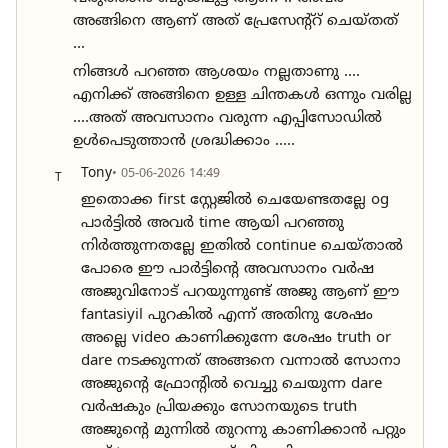
അങ്ങിനെ ആണ് അത് പ്രേസേന്റ്റ് ചെയ്തത്
...
നിങ്ങൾ പറഞ്ഞ ആശയം നല്ലതാണു ....
എനിക്ക് അങ്ങിനെ ഉള്ള ചിന്തകൾ ഒന്നും വരില്ല
....അത് അവസാനം വരുന്ന എപ്പിസോഡിൽ
ഉൾപെടുത്താൻ ശ്രദ്ധിക്കാം .....
Tony
• 05-06-2026 14:49
T
ഇതൊക്ക first സ്റ്റേജിൽ ചെയേണ്ടതല്ലേ og
പാർട്ടിൽ അവർ time ആയി പറഞ്ഞു
നിർത്തുന്നതല്ലേ ഇതിൽ continue ചെയ്താൽ
പോരെ ഈ പാർട്ടിന്റെ അവസാനം വർഷ
അജുവിനോട് പറയുന്നുണ്ട് അജു ആണ് ഈ
fantasiyil പുറകിൽ എന്ന് അതിനു ശേഷം
അല്ലെ video കാണിക്കുന്നേ ശേഷം truth or
dare നടക്കുന്നത് അങ്ങനെ വന്നാൽ സോനാ
അജുന്റെ ഫ്രോന്റിൽ വെച്ചു ചെയുന്ന dare
വർഷകും പ്രിയക്കും സോനയുടെ truth
അജുന്റെ മുന്നിൽ തുറന്നു കാണിക്കാൻ പറ്റും