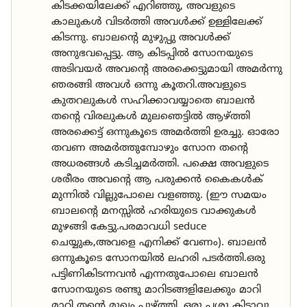
കിടക്കയിലേക്ക് എറിഞ്ഞു, അവളുടെ
കാലുകൾ വിടർത്തി അവൾക്ക് ഉള്ളിലേക്ക്
കിടന്നു. ബാലന്റെ മുഴുപ്പു അവൾക്ക്
അനുഭവപ്പെട്ടു. ആ കിടപ്പിൽ സോനയുടെ
അടിവയർ അവന്റെ അരക്കെട്ടുമായി അമർന്നു
ഞരങ്ങി അവൾ ഒന്നു കൂതറി.അവളുടെ
കുതറലുകൾ സഹിക്കാവയ്യാതെ ബാലൻ
തന്റെ വിരലുകൾ മുലഞെട്ടിൽ ആഴ്ത്തി
അരക്കെട്ട് ഒന്നുകൂടെ അമർത്തി ഉരച്ചു. ഓരോ
തവണ അമർത്തുമ്പോഴും സോന തന്റെ
അധരങ്ങൾ കടിച്ചമർത്തി. പക്ഷെ അവളുടെ
ശരീരം അവന്റെ ആ പരുക്കൻ കൈകൾക്
മുന്നിൽ വില്ലുപോലെ വളഞ്ഞു. (ഈ സമയം
ബാലന്റെ മനസ്സിൽ ഹരിയുടെ വാക്കുകൾ
മുഴങ്ങി കേട്ടു.പരമാവധി seduce
ചെയ്യുക,അവളെ എനിക്ക് വേണം). ബാലൻ
ഒന്നുകൂടെ സോനയിൽ ലഹരി പടർത്തി.ഒരു
പട്ടിണികിടന്നവൻ എന്നതുപോലെ ബാലൻ
സോനയുടെ രണ്ടു മാറിടങ്ങളിലേക്കും മാറി
മാറി തന്റെ മുഖം പൂഴ്ത്തി. ഒരു പശു കിടാവൂ