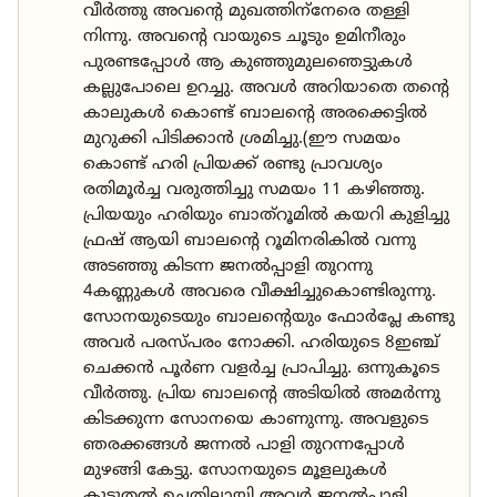
വീർത്തു അവന്റെ മുഖത്തിന്‌നേരെ തള്ളി
നിന്നു. അവന്റെ വായുടെ ചൂടും ഉമിനീരും
പുരണ്ടപ്പോൾ ആ കുഞ്ഞുമുലഞെട്ടുകൾ
കല്ലുപോലെ ഉറച്ചു. അവൾ അറിയാതെ തന്റെ
കാലുകൾ കൊണ്ട് ബാലന്റെ അരക്കെട്ടിൽ
മുറുക്കി പിടിക്കാൻ ശ്രമിച്ചു.(ഈ സമയം
കൊണ്ട് ഹരി പ്രിയക്ക് രണ്ടു പ്രാവശ്യം
രതിമൂർച്ച വരുത്തിച്ചു സമയം 11 കഴിഞ്ഞു.
പ്രിയയും ഹരിയും ബാത്‌റൂമിൽ കയറി കുളിച്ചു
ഫ്രഷ് ആയി ബാലന്റെ റൂമിനരികിൽ വന്നു
അടഞ്ഞു കിടന്ന ജനൽപ്പാളി തുറന്നു
4കണ്ണുകൾ അവരെ വീക്ഷിച്ചുകൊണ്ടിരുന്നു.
സോനയുടെയും ബാലന്റെയും ഫോർപ്ലേ കണ്ടു
അവർ പരസ്പരം നോക്കി. ഹരിയുടെ 8ഇഞ്ച്
ചെക്കൻ പൂർണ വളർച്ച പ്രാപിച്ചു. ഒന്നുകൂടെ
വീർത്തു. പ്രിയ ബാലന്റെ അടിയിൽ അമർന്നു
കിടക്കുന്ന സോനയെ കാണുന്നു. അവളുടെ
ഞരക്കങ്ങൾ ജന്നൽ പാളി തുറന്നപ്പോൾ
മുഴങ്ങി കേട്ടു. സോനയുടെ മൂളലുകൾ
കൂടുതൽ ഉച്ചതിലായി അവർ ജനൽപ്പാളി