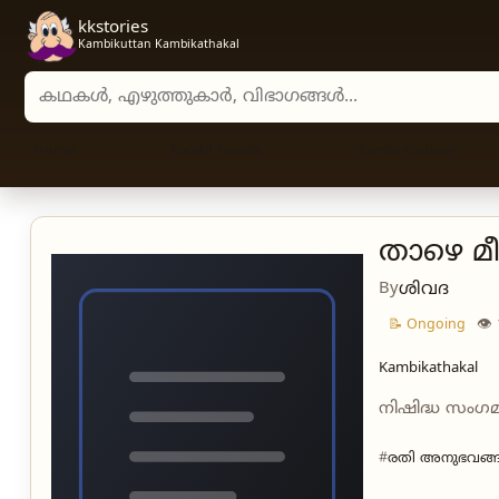
kkstories
Kambikuttan Kambikathakal
Search stories, authors, and categories
Home
Kambi Novels
Kambi cartoon
താഴെ മീ
By
ശിവദ
👁
📝 Ongoing
Kambikathakal
നിഷിദ്ധ സംഗ
രതി അനുഭവങ്