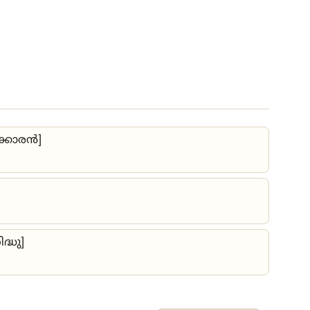
ാക്കാരൻ]
്ധു]