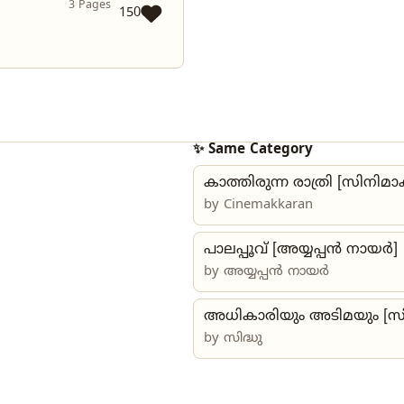
3 Pages
150
✨ Same Category
കാത്തിരുന്ന രാത്രി [സിനിമ
by
Cinemakkaran
പാലപ്പൂവ് [അയ്യപ്പൻ നായർ]
by
അയ്യപ്പൻ നായർ
അധികാരിയും അടിമയും [സിദ
by സിദ്ധു