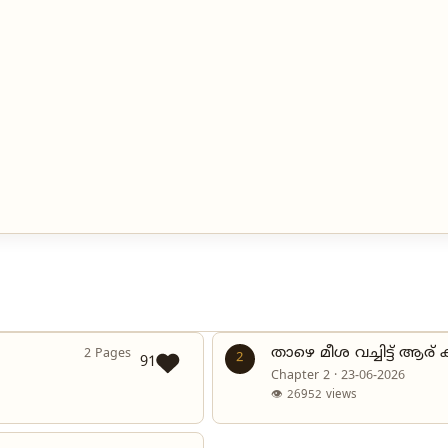
താഴെ മീശ വച്ചിട്ട് ആര
2 Pages
2
91
Chapter 2 · 23-06-2026
👁 26952 views