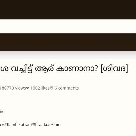
Authors
Discussion
Submit Your Story
ശ വച്ചിട്ട് ആര് കാണാനാ? [ശിവദ]
 180779 views
❤ 1082 likes
💬 6 comments
മം
ങൾ
Kambikuttan
Shivada
ശിവദ