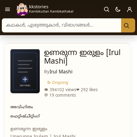
kkstories
Open navigation menu
Kambikuttan Kambikathakal
Search stories, authors, and categories
ഉണരുന്ന ഇരുളം [Irul
Mashi]
By
Irul Mashi
📝 Ongoing
👁 394102 views
❤ 292 likes
💬 19 comments
അവിഹിതം
ഫെറ്റിഷ്
ചീറ്റിംഗ്
ഉണരുന്ന ഇരുളം
Unarunna Irulam | Irul Mashi