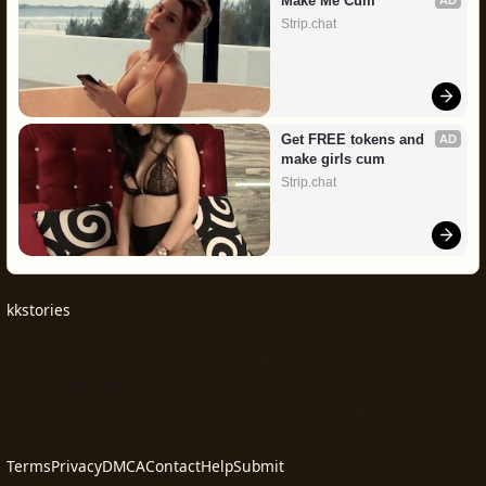
Make Me Cum
Strip.chat
Get FREE tokens and 
AD
make girls cum
Strip.chat
kkstories
Kkstories is a Malayalam kambikatha platform featuring stories,
serialised chapters, authors and PDF kambi novels intended for
consenting adults only.© 2026
Legal note: public submissions remain the responsibility of their
authors and rights holders.
Terms
Privacy
DMCA
Contact
Help
Submit