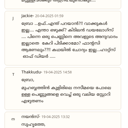
മറ്റുള്ളവർക്കും ആഗ്രഹമുണ്ടാകും....
Jackie
• 20-04-2025 01:59
J
ബ്രോ ...ഉഫ്..എന്ത് പറയാൻ?!! വാക്കുകൾ
ഇല്ല.... എന്താ ഒഴുക്ക്? കിടിലൻ ഡയലോഗ്സ്
.... പിന്നെ ഒരു പെണ്ണിനെ അവളുടെ അനുവാദം
ഇല്ലാതെ കേറി പിടിക്കാമോ? ഫാന്റസി
ആണേലും??!! കഥയിൽ ചോദ്യം ഇല്ല...ഹാറ്റ്സ്
ഓഫ് ഡിയർ .....
Thakkudu
• 19-04-2025 14:58
T
ബ്രോ,
മുഹബ്ബത്തിൻ കുളിരിലെ നസീമയെ പോലെ
ഉള്ള പെണ്ണുങ്ങളെ വെച്ച് ഒരു വലിയ സ്റ്റോറി
എഴുതണം
നയൻസ്
• 19-04-2025 13:32
ന
സുഹൃത്തേ,