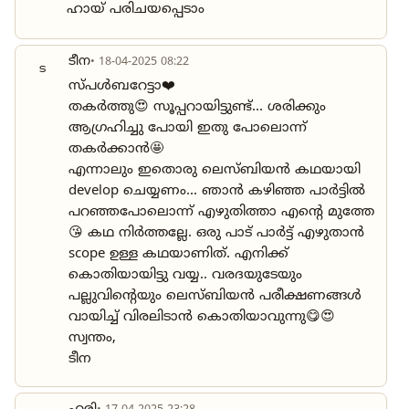
ഹായ് പരിചയപ്പെടാം
ടീന
• 18-04-2025 08:22
ട
സ്പൾബറേട്ടാ❤️
തകർത്തു😍 സൂപ്പറായിട്ടുണ്ട്... ശരിക്കും
ആഗ്രഹിച്ചു പോയി ഇതു പോലൊന്ന്
തകർക്കാൻ🤩
എന്നാലും ഇതൊരു ലെസ്ബിയൻ കഥയായി
develop ചെയ്യണം... ഞാൻ കഴിഞ്ഞ പാർട്ടിൽ
പറഞ്ഞപോലൊന്ന് എഴുതിത്താ എൻ്റെ മുത്തേ
😘 കഥ നിർത്തല്ലേ. ഒരു പാട് പാർട്ട് എഴുതാൻ
scope ഉള്ള കഥയാണിത്. എനിക്ക്
കൊതിയായിട്ടു വയ്യ.. വരദയുടേയും
പല്ലുവിൻ്റെയും ലെസ്ബിയൻ പരീക്ഷണങ്ങൾ
വായിച്ച് വിരലിടാൻ കൊതിയാവുന്നു😋😍
സ്വന്തം,
ടീന