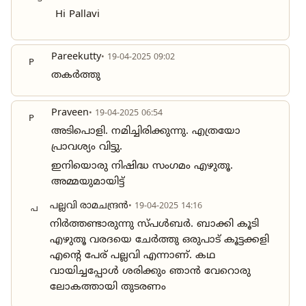
Hi Pallavi
Pareekutty
• 19-04-2025 09:02
P
തകർത്തു
Praveen
• 19-04-2025 06:54
P
അടിപൊളി. നമിച്ചിരിക്കുന്നു. എത്രയോ
പ്രാവശ്യം വിട്ടു.
ഇനിയൊരു നിഷിദ്ധ സംഗമം എഴുതൂ.
അമ്മയുമായിട്ട്
പല്ലവി രാമചന്ദ്രൻ
• 19-04-2025 14:16
പ
നിർത്തണ്ടാരുന്നു സ്പൾബർ. ബാക്കി കൂടി
എഴുതൂ വരദയെ ചേർത്തു ഒരുപാട് കൂട്ടക്കളി
എന്റെ പേര് പല്ലവി എന്നാണ്. കഥ
വായിച്ചപ്പോൾ ശരിക്കും ഞാൻ വേറൊരു
ലോകത്തായി തുടരണം