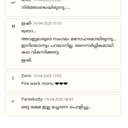
ഹരി
• 17-04-2025 23:28
ഹ
നിർത്താണ്ടായിരുന്നു.....
ഋഷി
• 16-04-2025 01:55
ഋ
ബ്രോ...
അവളുമാരുടെ സംഗമം മനോഹരമായിരുന്നു...
ഇനിയൊന്നും പറയാനില്ല. നൈസർഗ്ഗികമായി
കഥ വികസിക്കട്ടെ.
ഋഷി.
Zoro
• 15-04-2025 17:03
Z
Fire work monu ❤️❤️❤️
Pareekutty
• 15-04-2025 08:43
P
ഒരു രക്ഷ ഇല്ല മച്ചാനെ പൊളിച്ചു...