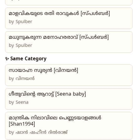
മാളവികയുടെ രതി രാവുകൾ [സ്പൾബർ]
by
Spulber
മധുനുകരുന്ന മനോഹരരാവ് [സ്പൾബർ]
by
Spulber
✨ Same Category
സായാഹ്ന സൂര്യൻ [വിനയൻ]
by
വിനയൻ
ഗീതുവിന്റെ ആറാട്ട് [Seena baby]
by
Seena
മാന്ത്രിക നിലാവിലെ പെണ്ണടയാളങ്ങൾ
[Shan1994]
by
ഷാൻ ഷഹീൻ ദിൽരാജ്