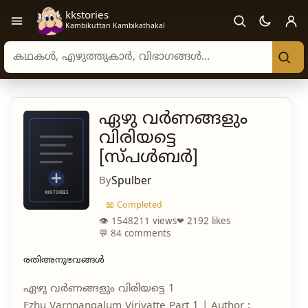
kkstories
Open navigation menu
Kambikuttan Kambikathakal
Search stories, authors, and categories
ഏഴു വർണങ്ങളും
വിരിയട്ടെ
[സ്പൾബർ]
By
Spulber
📖 Completed
👁 1548211 views
❤ 2192 likes
💬 84 comments
രതിഅനുഭവങ്ങൾ
ഏഴു വർണങ്ങളും വിരിയട്ടെ 1
Ezhu Varnnangalum Viriyatte Part 1 | Author :