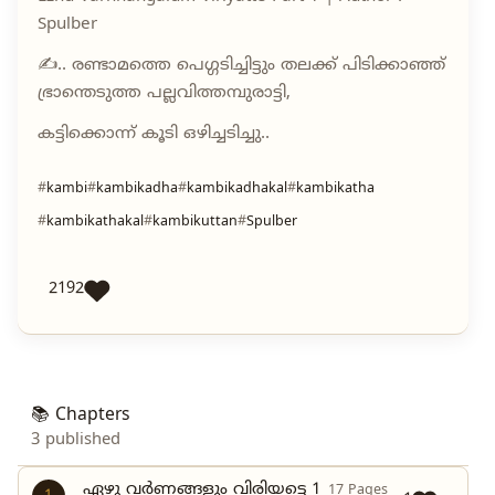
Spulber
✍️.. രണ്ടാമത്തെ പെഗ്ഗടിച്ചിട്ടും തലക്ക് പിടിക്കാഞ്ഞ്
ഭ്രാന്തെടുത്ത പല്ലവിത്തമ്പുരാട്ടി,
കട്ടിക്കൊന്ന് കൂടി ഒഴിച്ചടിച്ചു..
kambi
kambikadha
kambikadhakal
kambikatha
kambikathakal
kambikuttan
Spulber
2192
📚 Chapters
3 published
ഏഴു വർണങ്ങളും വിരിയട്ടെ 1
17 Pages