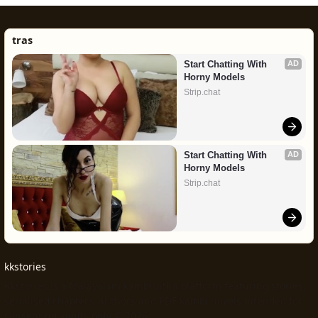
tras
Start Chatting With 
AD
Horny Models
Strip.chat
Start Chatting With 
AD
Horny Models
Strip.chat
kkstories
Kkstories is a Malayalam kambikatha platform featuring stories,
serialised chapters, authors and PDF kambi novels intended for
consenting adults only.© 2026