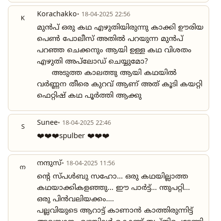
Korachakko
• 18-04-2025 22:56
K
മുൻപ് ഒരു കഥ എഴുതിയിരുന്നു കാക്കി ഊരിയ
പെൺ പോലീസ് അതിൽ പറയുന്ന മുൻപ്
പറഞ്ഞ ചെക്കനും ആയി ഉള്ള കഥ വിശതം
എഴുതി അപ്‌ലോഡ് ചെയ്യുമോ?
അടുത്ത കാലത്തു ആയി കഥയിൽ
വർണ്ണന തീരെ കുറവ് ആണ് അത് കൂടി കയറ്റി
ഫെറ്റിഷ് കഥ പൂർത്തി ആക്കു
Sunee
• 18-04-2025 22:46
S
❤️❤️❤️spulber ❤️❤️❤️
നന്ദുസ്
• 18-04-2025 11:56
ന
ൻ്റെ സ്പൾബു സഹോ... ഒരു കഥയില്ലാത്ത
കഥയാക്കികളഞ്ഞു... ഈ പാർട്ട്... ന്തുപറ്റി...
ഒരു പിൻവലിയക്കം....
പല്ലവിയുടെ ആറാട്ട് കാണാൻ കാത്തിരുന്നിട്ട്