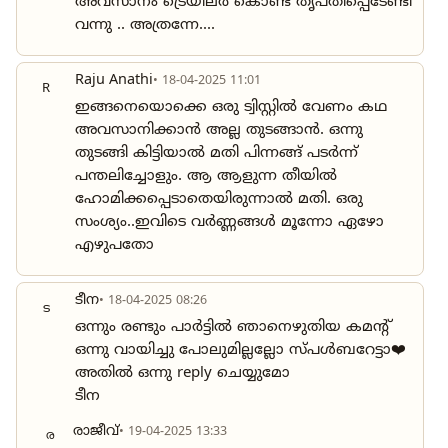
അവസാനം ട്രെയിലർ കൊണ്ട് തൃപ്തിപ്പെടേണ്ടി
വന്നു .. അത്രന്നേ....
Raju Anathi
• 18-04-2025 11:01
R
ഇങ്ങനെയൊക്കെ ഒരു ട്വിസ്റ്റിൽ വേണം കഥ
അവസാനിക്കാൻ അല്ല തുടങ്ങാൻ. ഒന്നു
തുടങ്ങി കിട്ടിയാൽ മതി പിന്നങ്ങ് പടർന്ന്
പന്തലിച്ചോളും. ആ ആളുന്ന തീയിൽ
ഹോമിക്കപ്പെടാതെയിരുന്നാൽ മതി. ഒരു
സംശ്യം..ഇവിടെ വർണ്ണങ്ങൾ മൂന്നോ ഏഴോ
എഴുപതോ
ടീന
• 18-04-2025 08:26
ട
ഒന്നും രണ്ടും പാർട്ടിൽ ഞാനെഴുതിയ കമൻ്റ്
ഒന്നു വായിച്ചു പോലുമില്ലല്ലോ സ്പൾബറേട്ടാ❤️
അതിൽ ഒന്നു reply ചെയ്യുമോ
ടീന
രാജീവ്
• 19-04-2025 13:33
ര