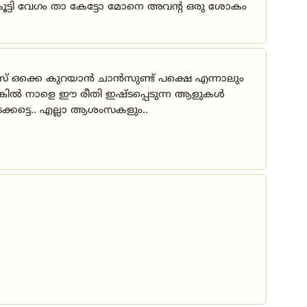
 കൂട്ടി വേഗം താ കേട്ടോ മോനെ അവന്റ ഒരു ശോകം
്യൂസ് ഒക്കെ കുറയാൻ ചാൻസുണ്ട് പക്ഷെ എന്നാലും
ലെങ്കിൽ നാളെ ഈ രീതി ഇഷ്ടപ്പെടുന്ന ആളുകൾ
ക്കട്ടെ.. എല്ലാ ആശംസകളും..