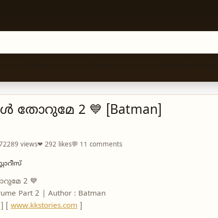
Authors
Discussion
Submit Your Story
ൾ തോറുമേ 2 💙 [Batman]
 72289 views
❤ 292 likes
💬 11 comments
്റോറീസ്
ുമേ 2 💙
rume Part 2 | Author : Batman
 ] [
www.kkstories.com
]