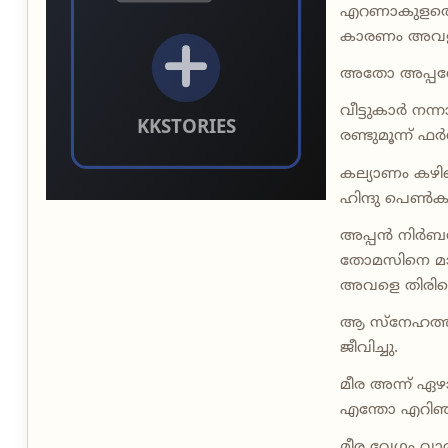
എറണാകുളത്തെ ക
കാരണം അവളു
അതോ അപ്പന
വീട്ടുകാർ നന്
രണ്ടുമൂന്ന് ഫ
കല്യാണം കഴിഞ
ഹിന്ദു പെൺകുട
അപ്പൻ നിർബന്
തോമസിനെ മാറ്
അവളെ തിരികെ
ആ സ്നേഹത്തിന
ജീവിച്ചു.
മീര അന്ന് ഏഴ
എന്തോ എറിഞ്ഞ
മീര വേഗം വാതി