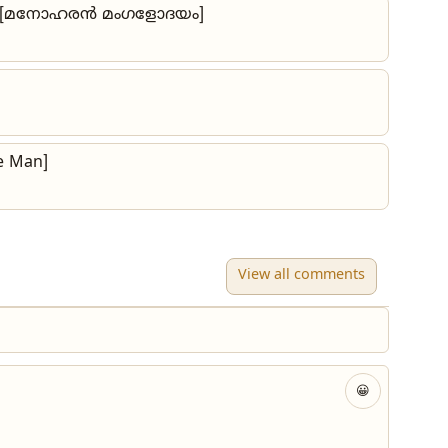
 [മനോഹരൻ മംഗളോദയം]
e Man]
View all comments
😀