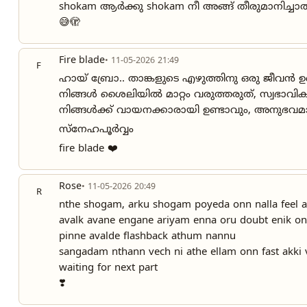
shokam ആർക്കു shokam നീ അങ്ങ് തീരുമാനിച്ച
😅🫣
Fire blade
• 11-05-2026 21:49
F
ഹായ് ബ്രോ.. താങ്കളുടെ എഴുത്തിനു ഒരു ജീവൻ ഉണ
നിങ്ങൾ ശൈലിയിൽ മാറ്റം വരുത്തരുത്, സ്വഭാവിക
നിങ്ങൾക്ക് വായനക്കാരായി ഉണ്ടാവും, അനുഭവമാണെ
സ്നേഹപൂർവ്വം
fire blade ❤️
Rose
• 11-05-2026 20:49
R
nthe shogam, arku shogam poyeda onn nalla feel a
avalk avane engane ariyam enna oru doubt enik onda
pinne avalde flashback athum nannu
sangadam nthann vech ni athe ellam onn fast akki 
waiting for next part
❣️