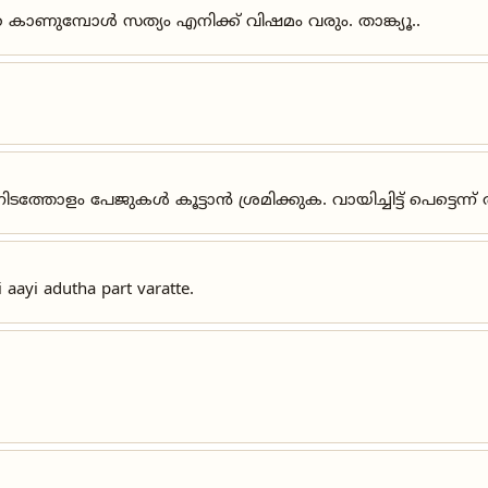
 കാണുമ്പോൾ സത്യം എനിക്ക് വിഷമം വരും. താങ്ക്യൂ..
ത്തോളം പേജുകൾ കൂട്ടാൻ ശ്രമിക്കുക. വായിച്ചിട്ട് പെട്ടെന്
 aayi adutha part varatte.