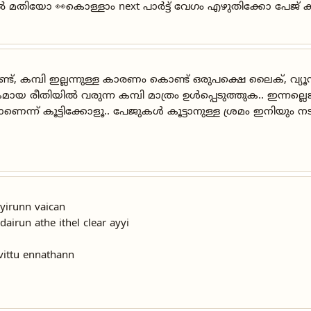
ാൽ മതിയോ 👀കൊള്ളാം next പാർട്ട്‌ വേഗം എഴുതിക്കോ പേജ്
്ട്, കമ്പി ഇല്ലന്നുള്ള കാരണം കൊണ്ട് ഒരുപക്ഷെ ലൈക്‌, വ
മായ രീതിയിൽ വരുന്ന കമ്പി മാത്രം ഉൾപ്പെടുത്തുക.. ഇന്നല്
ന്ന് കൂട്ടിക്കോളൂ.. പേജുകൾ കൂട്ടാനുള്ള ശ്രമം ഇനിയും നട
yirunn vaican
irun athe ithel clear ayyi
vittu ennathann