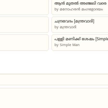
ആൻ മുതൽ അഞ്ജലി വരെ
by
മനോഹരൻ മംഗളോദയം
ചന്ദ്രവേദം [മന്ത്രവാദി]
by
മന്ത്രവാദി
പള്ളി മണിക്ക് ശേഷം [Simpl
by Simple Man