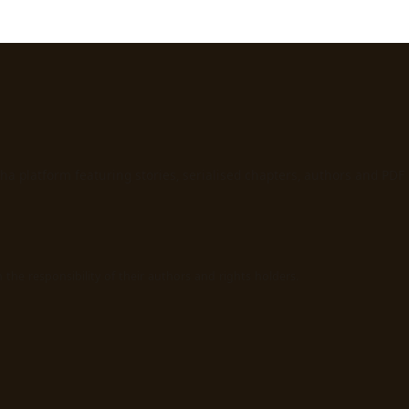
ha platform featuring stories, serialised chapters, authors and PDF
the responsibility of their authors and rights holders.