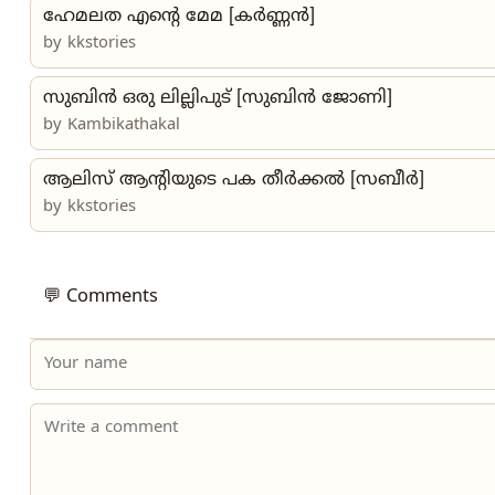
ഹേമലത എന്റെ മേമ [കർണ്ണൻ]
by
kkstories
സുബിൻ ഒരു ലില്ലിപുട് [സുബിൻ ജോണി]
by
Kambikathakal
ആലിസ് ആന്റിയുടെ പക തീർക്കൽ [സബീർ]
by
kkstories
💬 Comments