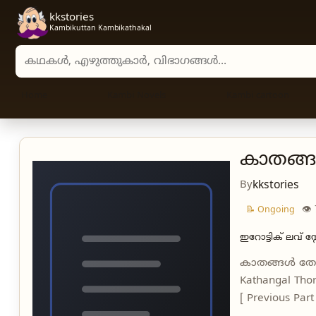
kkstories
Kambikuttan Kambikathakal
Search stories, authors, and categories
Home
Kambi Novels
Kambi cartoon
കാതങ്ങ
By
kkstories
👁
📝 Ongoing
ഇറോട്ടിക് ലവ് സ്റ
കാതങ്ങൾ തോറ
Kathangal Tho
[ Previous Part