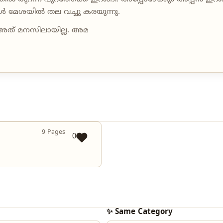
ൾ മേശയിൽ തല വച്ചു കരയുന്നു.
് അത്‌ മനസിലായില്ല. അമ
9 Pages
0
✨ Same Category