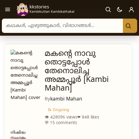
kkstories
Open navigation menu
Kambikuttan Kambikathakal
Search stories, authors, and categories
മകന്റെ നാവു
തൊട്ടപ്പോൾ
തേനൊലിച്ച
അമ്മപ്പൂർ [Kambi
Mahan]
By
kambi Mahan
📝 Ongoing
👁 428096 views
❤ 848 likes
💬 15 comments
നിഷിദ്ധ
സംഗമം