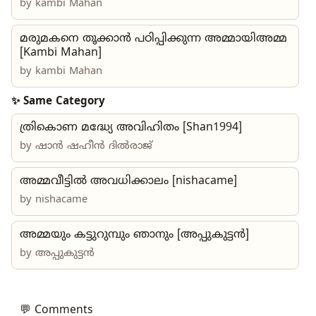
by
kambi Mahan
മരുമകനെ തൂക്കാൻ പഠിപ്പിക്കുന്ന അമ്മായിഅമ്മ
[Kambi Mahan]
by
kambi Mahan
✨ Same Category
ത്രികൊണ മദ്ധ്യേ അവിഹിതം [Shan1994]
by
ഷാൻ ഷഹീൻ ദിൽരാജ്
അമ്മവീട്ടില്‍ അവധിക്കാലം [nishacame]
by
nishacame
അമ്മയും കട്ടുറുമ്പും ഞാനും [അപ്പുകുട്ടൻ]
by അപ്പുകുട്ടൻ
💬 Comments