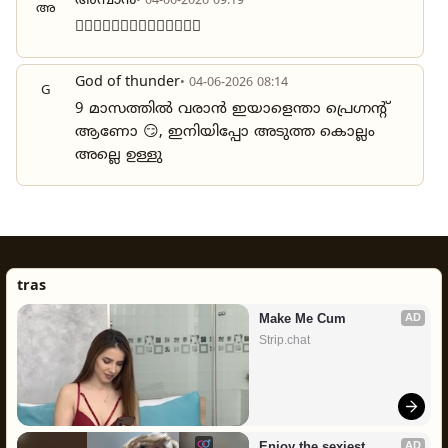
അമ്പാൻ
• 04-06-2026 09:19
അ
❤️‍🔥❤️‍🔥❤️‍🔥❤️‍🔥❤️‍🔥❤️‍🔥❤️‍🔥
God of thunder
• 04-06-2026 08:14
G
9 മാസത്തിൽ വരാൻ ഇയാളെന്താ പ്രെഗ്നന്റ്
ആണോ 😏, ഇനിയിപ്പോ അടുത്ത കൊല്ലം
അല്ലെ ഉള്ളു
tras
Make Me Cum
AD
Strip.chat
Enjoy the sexiest 
AD