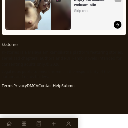
webcam site
Strip.chat
kkstories
Kkstories is a Malayalam kambikatha platform featuring stories,
serialised chapters, authors and PDF kambi novels intended for
consenting adults only.© 2026
Legal note: public submissions remain the responsibility of their
authors and rights holders.
Terms
Privacy
DMCA
Contact
Help
Submit