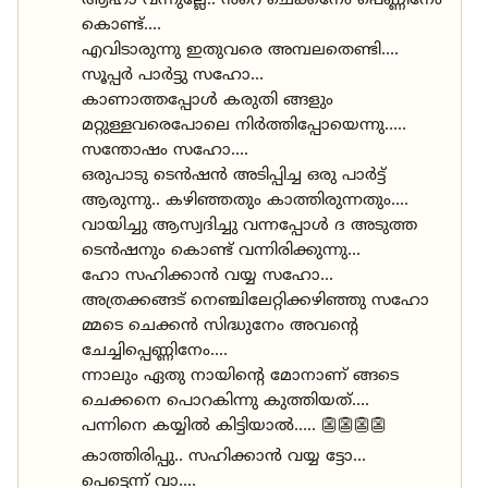
ആഹാ വന്നുല്ലേ.. ൻറെ ചെക്കനേം പെണ്ണിനേം
കൊണ്ട്....
എവിടാരുന്നു ഇതുവരെ അമ്പലതെണ്ടി....
സൂപ്പർ പാർട്ടു സഹോ...
കാണാത്തപ്പോൾ കരുതി ങ്ങളും
മറ്റുള്ളവരെപോലെ നിർത്തിപ്പോയെന്നു.....
സന്തോഷം സഹോ....
ഒരുപാടു ടെൻഷൻ അടിപ്പിച്ച ഒരു പാർട്ട്‌
ആരുന്നു.. കഴിഞ്ഞതും കാത്തിരുന്നതും....
വായിച്ചു ആസ്വദിച്ചു വന്നപ്പോൾ ദ അടുത്ത
ടെൻഷനും കൊണ്ട് വന്നിരിക്കുന്നു...
ഹോ സഹിക്കാൻ വയ്യ സഹോ...
അത്രക്കങ്ങട് നെഞ്ചിലേറ്റിക്കഴിഞ്ഞു സഹോ
മ്മടെ ചെക്കൻ സിദ്ധുനേം അവന്റെ
ചേച്ചിപ്പെണ്ണിനേം....
ന്നാലും ഏതു നായിന്റെ മോനാണ് ങ്ങടെ
ചെക്കനെ പൊറകിന്നു കുത്തിയത്....
പന്നിനെ കയ്യിൽ കിട്ടിയാൽ..... 👺👺👺👺
കാത്തിരിപ്പു.. സഹിക്കാൻ വയ്യ ട്ടോ...
പെട്ടെന്ന് വാ....