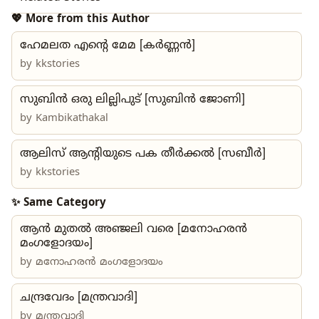
💖 More from this Author
ഹേമലത എന്റെ മേമ [കർണ്ണൻ]
by
kkstories
സുബിൻ ഒരു ലില്ലിപുട് [സുബിൻ ജോണി]
by
Kambikathakal
ആലിസ് ആന്റിയുടെ പക തീർക്കൽ [സബീർ]
by
kkstories
✨ Same Category
ആൻ മുതൽ അഞ്ജലി വരെ [മനോഹരൻ
മംഗളോദയം]
by
മനോഹരൻ മംഗളോദയം
ചന്ദ്രവേദം [മന്ത്രവാദി]
by
മന്ത്രവാദി