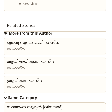
👁 8397 views
Related Stories
💖 More from this Author
എന്റെ സ്വന്തം മമ്മി [ഹസ്ന]
by
ഹസ്ന
ആയിഷയിലൂടെ [ഹസ്ന]
by
ഹസ്ന
ശ്രുതിലയ [ഹസ്ന]
by
ഹസ്ന
✨ Same Category
സായാഹ്ന സൂര്യൻ [വിനയൻ]