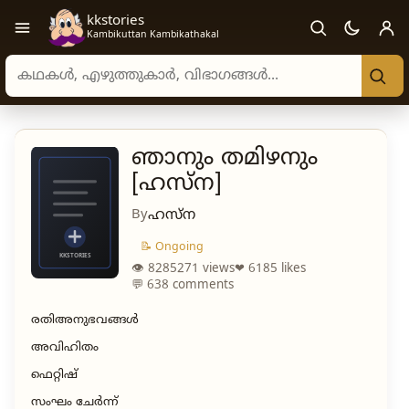
kkstories
Open navigation menu
Kambikuttan Kambikathakal
Search stories, authors, and categories
ഞാനും തമിഴനും
[ഹസ്ന]
By
ഹസ്ന
📝 Ongoing
👁 8285271 views
❤ 6185 likes
💬 638 comments
രതിഅനുഭവങ്ങൾ
അവിഹിതം
ഫെറ്റിഷ്
സംഘം ചേർന്ന്