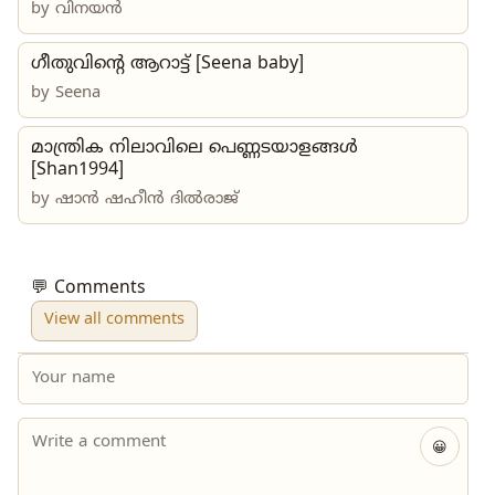
by
വിനയൻ
ഗീതുവിന്റെ ആറാട്ട് [Seena baby]
by
Seena
മാന്ത്രിക നിലാവിലെ പെണ്ണടയാളങ്ങൾ
[Shan1994]
by
ഷാൻ ഷഹീൻ ദിൽരാജ്
💬 Comments
View all comments
😀