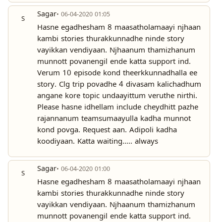
Sagar
• 06-04-2020 01:05
S
Hasne egadhesham 8 maasatholamaayi njhaan
kambi stories thurakkunnadhe ninde story
vayikkan vendiyaan. Njhaanum thamizhanum
munnott povanengil ende katta support ind.
Verum 10 episode kond theerkkunnadhalla ee
story. Clg trip povadhe 4 divasam kalichadhum
angane kore topic undaayittum veruthe nirthi.
Please hasne idhellam include cheydhitt pazhe
rajannanum teamsumaayulla kadha munnot
kond povga. Request aan. Adipoli kadha
koodiyaan. Katta waiting..... always
Sagar
• 06-04-2020 01:00
S
Hasne egadhesham 8 maasatholamaayi njhaan
kambi stories thurakkunnadhe ninde story
vayikkan vendiyaan. Njhaanum thamizhanum
munnott povanengil ende katta support ind.