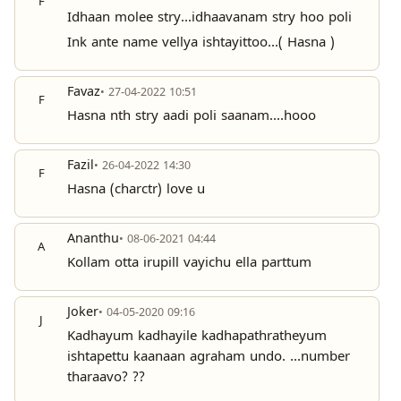
F
Idhaan molee stry...idhaavanam stry hoo poli
Ink ante name vellya ishtayittoo...( Hasna )
Favaz
• 27-04-2022 10:51
F
Hasna nth stry aadi poli saanam....hooo
Fazil
• 26-04-2022 14:30
F
Hasna (charctr) love u
Ananthu
• 08-06-2021 04:44
A
Kollam otta irupill vayichu ella parttum
Joker
• 04-05-2020 09:16
J
Kadhayum kadhayile kadhapathratheyum
ishtapettu kaanaan agraham undo. ...number
tharaavo? ??