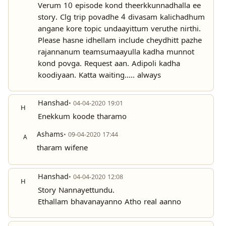
Verum 10 episode kond theerkkunnadhalla ee
story. Clg trip povadhe 4 divasam kalichadhum
angane kore topic undaayittum veruthe nirthi.
Please hasne idhellam include cheydhitt pazhe
rajannanum teamsumaayulla kadha munnot
kond povga. Request aan. Adipoli kadha
koodiyaan. Katta waiting..... always
Hanshad
• 04-04-2020 19:01
H
Enekkum koode tharamo
Ashams
• 09-04-2020 17:44
A
tharam wifene
Hanshad
• 04-04-2020 12:08
H
Story Nannayettundu.
Ethallam bhavanayanno Atho real aanno