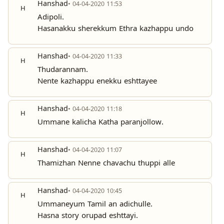
Hanshad
• 04-04-2020 11:53
H
Adipoli.
Hasanakku sherekkum Ethra kazhappu undo
Hanshad
• 04-04-2020 11:33
H
Thudarannam.
Nente kazhappu enekku eshttayee
Hanshad
• 04-04-2020 11:18
H
Ummane kalicha Katha paranjollow.
Hanshad
• 04-04-2020 11:07
H
Thamizhan Nenne chavachu thuppi alle
Hanshad
• 04-04-2020 10:45
H
Ummaneyum Tamil an adichulle.
Hasna story orupad eshttayi.