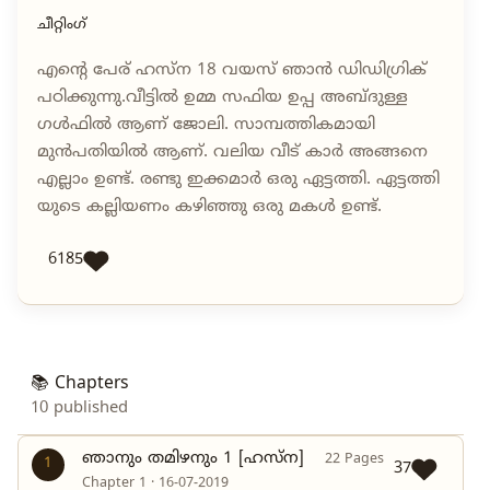
ചീറ്റിംഗ്
എന്റെ പേര് ഹസ്ന 18 വയസ് ഞാൻ ഡിഡിഗ്രിക്
പഠിക്കുന്നു.വീട്ടിൽ ഉമ്മ സഫിയ ഉപ്പ അബ്ദുള്ള
ഗൾഫിൽ ആണ് ജോലി. സാമ്പത്തികമായി
മുൻപതിയിൽ ആണ്. വലിയ വീട് കാർ അങ്ങനെ
എല്ലാം ഉണ്ട്. രണ്ടു ഇക്കമാർ ഒരു ഏട്ടത്തി. ഏട്ടത്തി
യുടെ കല്ലിയണം കഴിഞ്ഞു ഒരു മകൾ ഉണ്ട്.
6185
📚 Chapters
10 published
ഞാനും തമിഴനും 1 [ഹസ്ന]
22 Pages
1
37
Chapter 1 · 16-07-2019