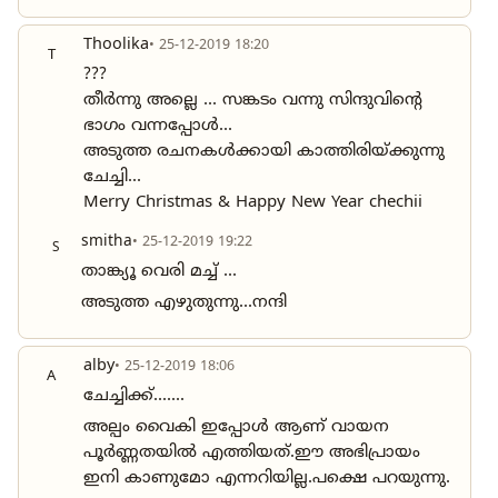
Thoolika
• 25-12-2019 18:20
T
???
തീർന്നു അല്ലെ ... സങ്കടം വന്നു സിന്ദുവിന്റെ
ഭാഗം വന്നപ്പോൾ...
അടുത്ത രചനകൾക്കായി കാത്തിരിയ്ക്കുന്നു
ചേച്ചി...
Merry Christmas & Happy New Year chechii
smitha
• 25-12-2019 19:22
S
താങ്ക്യൂ വെരി മച്ച് ...
അടുത്ത എഴുതുന്നു...നന്ദി
alby
• 25-12-2019 18:06
A
ചേച്ചിക്ക്.......
അല്പം വൈകി ഇപ്പോൾ ആണ് വായന
പൂർണ്ണതയിൽ എത്തിയത്.ഈ അഭിപ്രായം
ഇനി കാണുമോ എന്നറിയില്ല.പക്ഷെ പറയുന്നു.