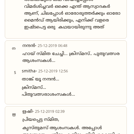
വിമർശിച്ചവർ ഒക്കെ എന്ത് ആസ്വാദകർ
ആണ്, ചിലപ്പോൾ ഓരോരുത്തർക്കും ഓരോ
മൈൻഡ് ആയിരിക്കും, എനിക്ക് വളരെ
ഇഷ്ടപെട്ട ഒരു കഥയായിരുന്നു അത്
നന്ദൻ
• 25-12-2019 06:48
ന
ഹായ് സ്മിത ചേച്ചി... ക്രിസ്മസ്.. പുതുവത്സര
ആശംസകൾ...
smitha
• 25-12-2019 12:56
S
താങ്ക് യൂ നന്ദൻ...
ക്രിസ്മസ്...
പിതുവത്സരാശംസകൾ...
ഋഷി
• 25-12-2019 02:39
ഋ
പ്രിയപ്പെട്ട സ്മിത,
കൃസ്‌തുമസ്‌ ആശംസകൾ. അപ്പോൾ