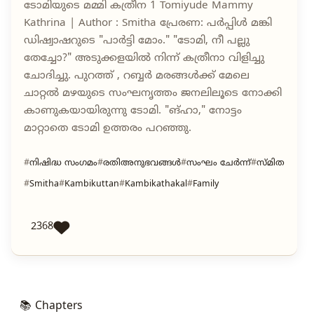
ടോമിയുടെ മമ്മി കത്രീന 1 Tomiyude Mammy
Kathrina | Author : Smitha പ്രേരണ: പർപ്പിൾ മങ്കി
ഡിഷ്വാഷറുടെ "പാർട്ടി മോം." "ടോമി, നീ പല്ലു
തേച്ചോ?" അടുക്കളയിൽ നിന്ന് കത്രീനാ വിളിച്ചു
ചോദിച്ചു. പുറത്ത് , റബ്ബർ മരങ്ങൾക്ക് മേലെ
ചാറ്റൽ മഴയുടെ സംഘനൃത്തം ജനലിലൂടെ നോക്കി
കാണുകയായിരുന്നു ടോമി. "ങ്ഹാ," നോട്ടം
മാറ്റാതെ ടോമി ഉത്തരം പറഞ്ഞു.
നിഷിദ്ധ സംഗമം
രതിഅനുഭവങ്ങൾ
സംഘം ചേർന്ന്
സ്മിത
Smitha
Kambikuttan
Kambikathakal
Family
2368
📚 Chapters