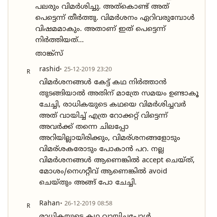
പലരും വിമർശിച്ചു. അത്കൊണ്ട് അത്
പെട്ടെന്ന് തീർത്തു. വിമർശനം ഏറിവരുമ്പോൾ
വിഷമമാകും. അതാണ്‌ ഇത് പെട്ടെന്ന്
നിർത്തിയത്...
താങ്ക്സ്
rashid
• 25-12-2019 23:20
R
വിമർശനങ്ങൾ കേട്ട് കഥ നിർത്താൻ
തുടങ്ങിയാൽ അതിന് മാത്രേ സമയം ഉണ്ടാകൂ
ചേച്ചി, രാധികയുടെ കഥയെ വിമർശിച്ചവർ
അത് വായിച്ച് എത്ര റോക്കറ്റ് വിട്ടെന്ന്
അവർക്ക് തന്നെ ചിലപ്പോ
അറിയില്ലായിരിക്കും, വിമര്ശനങ്ങളോടും
വിമര്ശകരോടും പോകാൻ പറ. നല്ല
വിമർശനങ്ങൾ ആണെങ്കിൽ accept ചെയ്ത്,
മോശം/നെഗറ്റീവ് ആണെങ്കിൽ avoid
ചെയ്തും അങ്ങ് പോ ചേച്ചി.
Rahan
• 26-12-2019 08:58
R
രാധികയുടെ കഥ വായിച്ചപ്പോൾ