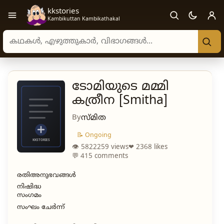
kkstories
Open navigation menu
Kambikuttan Kambikathakal
Search stories, authors, and categories
ടോമിയുടെ മമ്മി
കത്രീന [Smitha]
By
സ്മിത
📝 Ongoing
👁 5822259 views
❤ 2368 likes
💬 415 comments
രതിഅനുഭവങ്ങൾ
നിഷിദ്ധ
സംഗമം
സംഘം ചേർന്ന്