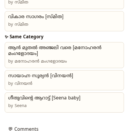
by
സ്മിത
വികാര സാഗരം [സ്മിത]
by
സ്മിത
✨ Same Category
ആൻ മുതൽ അഞ്ജലി വരെ [മനോഹരൻ
മംഗളോദയം]
by
മനോഹരൻ മംഗളോദയം
സായാഹ്ന സൂര്യൻ [വിനയൻ]
by
വിനയൻ
ഗീതുവിന്റെ ആറാട്ട് [Seena baby]
by
Seena
💬 Comments