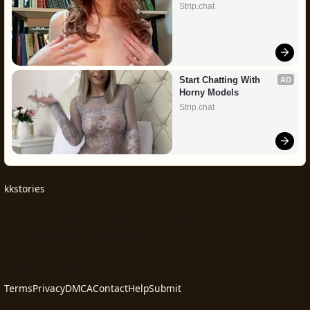
Strip.chat
Start Chatting With 
AD
Horny Models
Strip.chat
kkstories
Kkstories is a Malayalam kambikatha platform featuring stories,
serialised chapters, authors and PDF kambi novels intended for
consenting adults only.© 2026
Legal note: public submissions remain the responsibility of their
authors and rights holders.
Terms
Privacy
DMCA
Contact
Help
Submit