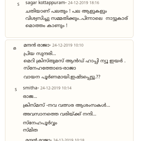
sagar kottappuram
• 24-12-2019 18:16
S
ചതിയാണ് പലതും ! പല ആളുകളും
വിശ്വസിച്ചു സമ്മതിക്കും..പിന്നാലെ നാട്ടുകാര്
മൊത്തം കാണും !
മന്ദൻ രാജാ
• 24-12-2019 10:10
മ
പ്രിയ സുന്ദരി...
മെറി ക്രിസ്തുമസ് ആൻഡ് ഹാപ്പി ന്യൂ ഇയർ .
സ്നേഹത്തോടെ-രാജാ
വായന പൂർണമായി.ഇഷ്ടപ്പെട്ടു.??
smitha
• 24-12-2019 10:14
S
രാജ...
ക്രിസ്മസ് -നവ വത്സര ആശംസകൾ...
അവസാനത്തെ വരിയ്ക്ക് നന്ദി...
സ്നേഹപൂർവ്വം
സ്മിത
മന്ദൻ രാജാ
• 24-12-2019 10:18