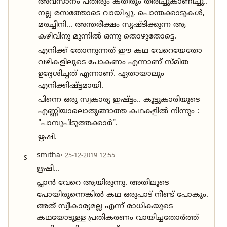
അവസാനം പതിരും കതിരും തിരിച്ചുകാണിച്ചു..
നല്ല രസത്തോടെ വായിച്ചു. പൊന്തക്കാടുകൾ,
മരച്ചീനി... അന്തരീക്ഷം സൃഷ്ടിക്കുന്ന ആ
കഴിവിനു മുന്നിൽ ഒന്നു തൊഴുതോട്ടെ.
എനിക്ക് തോന്നുന്നത്‌ ഈ കഥ വേറെയേതോ
വഴികളിലൂടെ പോകണം എന്നാണ്‌ സ്മിത
ഉദ്ദേശിച്ചത് എന്നാണ്‌. ഏതായാലും
എനിക്കിഷ്ട്ടമായി.
പിന്നെ ഒരു സ്വകാര്യ ഇഷ്ട്ടം.. കൂട്ടുകാരിയുടെ
എണ്ണിയാലൊതുങ്ങാത്ത കഥകളിൽ നിന്നും :
"പാമ്പുപിടുത്തക്കാർ".
ഋഷി.
smitha
• 25-12-2019 12:55
S
ഋഷി...
പ്ലാൻ വേറെ ആയിരുന്നു. അതിലൂടെ
പോയിരുന്നെങ്കിൽ കഥ ഒരുപാട് നീണ്ട് പോകും.
അത് സ്വീകാര്യമല്ല എന്ന് രാധികയുടെ
കഥയോടുള്ള പ്രതികരണം വായിച്ചതോർത്ത്