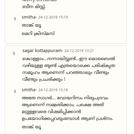
Merry christmas
ബീന മിസ്സ്‌.
smitha
• 24-12-2019 15:19
S
താങ്ക് യൂ
മെറി ക്രിസ്മസ്
sagar kottappuram
• 24-12-2019 10:21
S
കൊള്ളാം...നന്നായിട്ടുണ്ട്...ഈ മൊബൈൽ
വഴിയുള്ള തുണ്ട് എത്രയൊക്കെ പരിഷ്കൃത
സമൂഹം ആണെന്ന് പറഞ്ഞാലും വീണ്ടും
വീണ്ടും പ്രചരിക്കും !
smitha
• 24-12-2019 15:18
S
അതേ സാഗർ... വോയറിസം നിരുപദ്രവം
ആണെന്ന് സമ്മതിക്കാം. പക്ഷെ അത്
മറ്റുള്ളവരെ വിഷമിപ്പിക്കാൻ
ഉപയോഗിക്കപ്പവടുംമ്പോൾ ആണ് പ്രശ്നം.
താങ്ക് യൂ