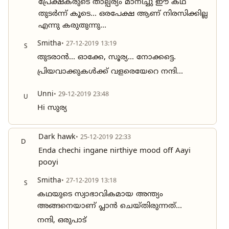
പ്രേക്ഷകരുടെ താല്പര്യം മാനിച്ചു ഈ കഥ
തുടർന്ന് കൂടെ... ഒരപേക്ഷ ആണ് നിരസിക്കില്ല
എന്നു കരുതുന്നു...
Smitha
• 27-12-2019 13:19
S
തുടരാൻ... ഓക്കേ, സൂര്യ... നോക്കട്ടെ.
പ്രിയവാക്കുകൾക്ക് വളരെയേറെ നന്ദി...
Unni
• 29-12-2019 23:48
U
Hi സുര്യ
Dark hawk
• 25-12-2019 22:33
D
Enda chechi ingane nirthiye mood off Aayi
pooyi
Smitha
• 27-12-2019 13:18
S
കഥയുടെ സ്വാഭാവികമായ അന്ത്യം
അങ്ങനെയാണ് പ്ലാൻ ചെയ്തിരുന്നത്...
നന്ദി, ഒരുപാട്