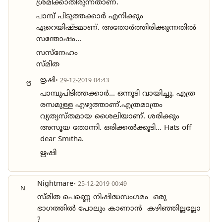
ശ്രമിക്കാതിരുന്നതാണ്.
പാമ്പ്‌ പിടുത്തക്കാർ എനിക്കും
ഏറെയിഷ്ടമാണ്. അതോർത്തിരിക്കുന്നതിൽ
സന്തോഷം...
സസ്നേഹം
സ്മിത
ഋഷി
• 29-12-2019 04:43
ഋ
പാമ്പുപിടിത്തക്കാർ... ഒന്നൂടി വായിച്ചു. എത്ര
രസമുള്ള എഴുത്താണ്‌.എത്രമാത്രം
വ്യത്യസ്തമായ ശൈലിയാണ്‌. ശരിക്കും
അസൂയ തോന്നി. ഒരിക്കൽക്കൂടി... Hats off
dear Smitha.
ഋഷി
Nightmare
• 25-12-2019 00:49
N
സ്മിത പെണ്ണെ നിഷിദ്ധസംഗമം ഒരു
ഭാഗത്തിൽ പോലും കാണാൻ കഴിഞ്ഞില്ലല്ലോ
?