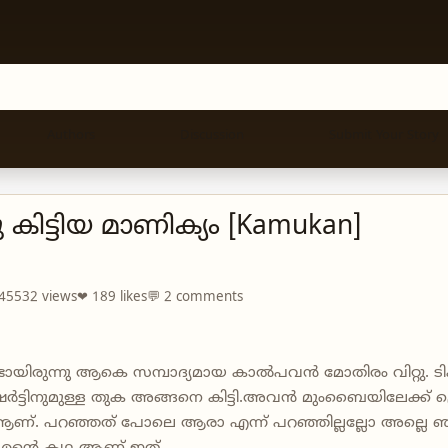
Authors
Discussion
Submit Your Story
കിട്ടിയ മാണിക്യം [Kamukan]
 45532 views
❤ 189 likes
💬 2 comments
ിരുന്നു ആകെ സമ്പാദ്യമായ കാൽപവൻ മോതിരം വിറ്റു. ടിക്
ം ഷർട്ടിനുമുള്ള തുക അങ്ങനെ കിട്ടി.അവൻ മുംബൈയിലേക്ക്
ണ്. പറഞ്ഞത് പോലെ ആരാ എന്ന് പറഞ്ഞില്ലല്ലോ അല്ല