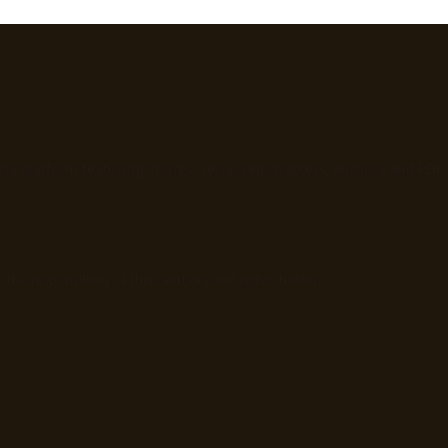
ha platform featuring stories, serialised chapters, authors and PDF
the responsibility of their authors and rights holders.