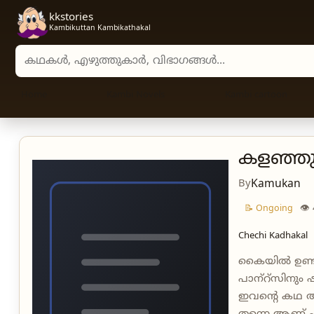
kkstories
Kambikuttan Kambikathakal
Search stories, authors, and categories
Home
Kambi Novels
Kambi cartoon
കളഞ്ഞു 
By
Kamukan
👁
📝 Ongoing
Chechi Kadhakal
കൈയിൽ ഉണ്ടായ
പാന്‌റ്‌സിനു
ഇവന്റെ കഥ ആ