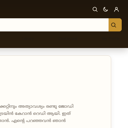
Library
Dashboard
My Profile
കറ്റിനും അത്യാവശ്യം രണ്ടു ജോഡി
 ട്രെയിൻ കേറാൻ റെഡി ആയി. ഇത്
െ ഞാൻ. എന്റെ പറഞ്ഞവൻ ഞാൻ