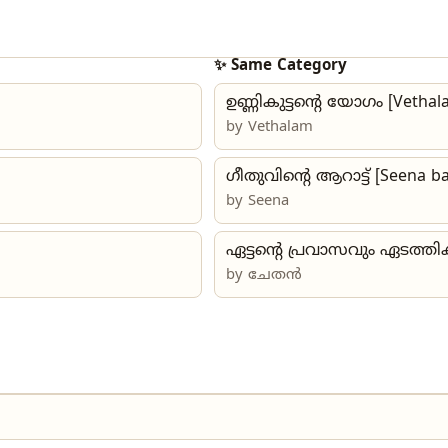
✨ Same Category
ഉണ്ണികുട്ടന്റെ യോഗം [Vethal
by Vethalam
ഗീതുവിന്റെ ആറാട്ട് [Seena b
by
Seena
ഏട്ടന്റെ പ്രവാസവും ഏടത്
by
ചേതൻ