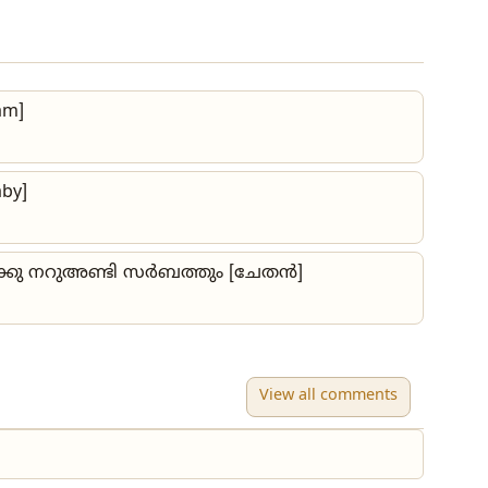
am]
aby]
തിക്കു നറുഅണ്ടി സർബത്തും [ചേതൻ]
View all comments