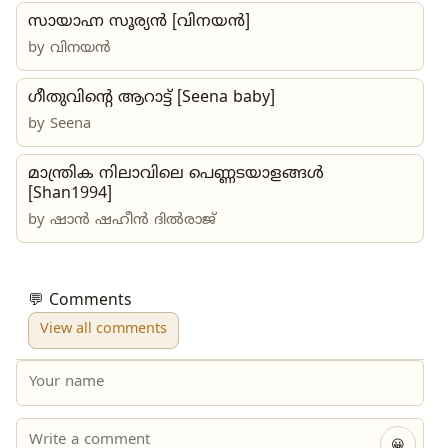
സായാഹ്ന സൂര്യൻ [വിനയൻ]
by
വിനയൻ
ഗീതുവിന്റെ ആറാട്ട് [Seena baby]
by
Seena
മാന്ത്രിക നിലാവിലെ പെണ്ണടയാളങ്ങൾ
[Shan1994]
by
ഷാൻ ഷഹീൻ ദിൽരാജ്
💬 Comments
View all comments
😀