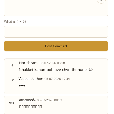
What is 4 + 6?
Post Comment
Harishram
• 05-07-2026 08:58
H
Ithakkei kanumbol love chyn thonunei 😊
Vesper
Author
• 05-07-2026 17:34
V
♥️♥️♥️
അമ്പാൻ
• 05-07-2026 08:32
അ
❤️‍🔥❤️‍🔥❤️‍🔥❤️‍🔥❤️‍🔥