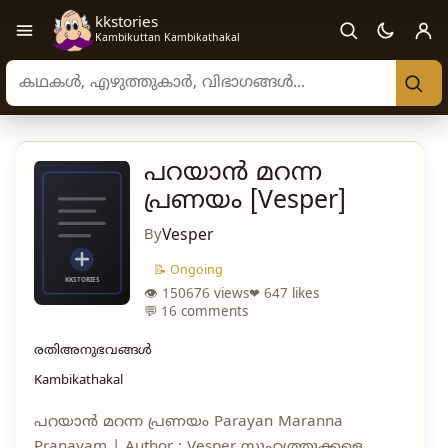
kkstories
Open navigation menu
Kambikuttan Kambikathakal
Search stories, authors, and categories
പറയാൻ മറന്ന
പ്രണയം [Vesper]
By
Vesper
📝 Ongoing
👁 150676 views
❤ 647 likes
💬 16 comments
രതിഅനുഭവങ്ങൾ
Kambikathakal
പറയാൻ മറന്ന പ്രണയം Parayan Maranna
Pranayam | Author : Vesper സുഹൃത്തുക്കളെ