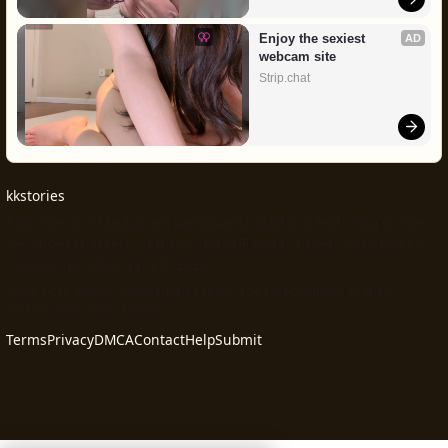
Enjoy the sexiest 
AD
webcam site
Strip.chat
kkstories
Kkstories is a Malayalam kambikatha platform featuring stories,
serialised chapters, authors and PDF kambi novels intended for
consenting adults only.© 2026
Legal note: public submissions remain the responsibility of their
authors and rights holders.
Terms
Privacy
DMCA
Contact
Help
Submit