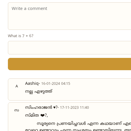
What is 7 + 6?
Aashiq
• 16-01-2024 04:15
A
നല്ല എഴുത്ത്
സിംഹരാജൻ ♥️?
• 17-11-2023 11:40
സ
സ്മിത ❤️?,
സൂര്യനെ പ്രണയിച്ചവൾ എന്ന കഥയാണ് എന്നെ 
വേറെ ഉണ്ടാവും എന്ന സംശയം ഉണ്ടായിരുന്നു, ത