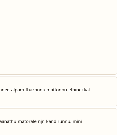
nned alpam thazhnnu.mattonnu ethinekkal
aanathu matorale njn kandirunnu..mini