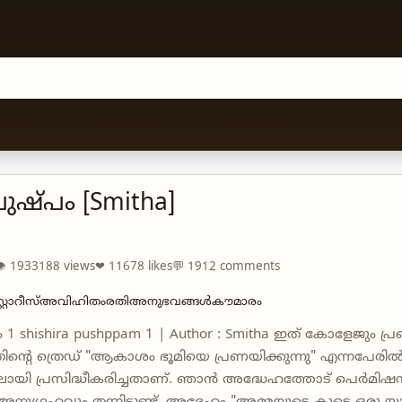
Authors
Discussion
Submit Your Story
ുഷ്പം [Smitha]
👁 1933188 views
❤ 11678 likes
💬 1912 comments
്റോറീസ്
അവിഹിതം
രതിഅനുഭവങ്ങൾ
കൗമാരം
 1 shishira pushppam 1 | Author : Smitha ഇത് കോളേജും പ
്‍റെ ത്രെഡ് "ആകാശം ഭൂമിയെ പ്രണയിക്കുന്നു" എന്നപേരില്‍ 
യി പ്രസിദ്ധീകരിച്ചതാണ്. ഞാന്‍ അദ്ധേഹത്തോട് പെര്‍മിഷന്‍