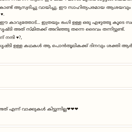
കൊണ്ട് ആസ്വദിച്ചു വായിച്ചു. ഈ സാഹിത്യപരമായ ആശയവും ച
️.
ാവ്യത്തോട്... ഇത്രയും ഭംഗി ഉള്ള ഒരു എഴുത്തു കൂടെ സമ്മാ
്ടി അത് സ്മിതക്ക് അറിഞ്ഞു തന്നെ ദൈവം തന്നിട്ടുണ്ട്.
ന്ദി ♥️?,
്ടി ഉള്ള കഥകൾ ആ പൊൻതൂലികക്ക് ദിനവും ശക്തി ആർജിച്ച
 എന്ന് വാക്കുകൾ കിട്ടുന്നില്ല❤❤❤