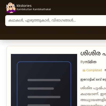
kkstories
Kambikuttan Kambikathakal
Search stories, authors, and categories
Home
Kambi Novels
Kambi cartoon
ശിശിര പ
By
സ്മിത
📖 Completed
ഇറോട്ടിക് ലവ് സ്റ
ശിശിര പുഷ്പം
കഥയാണ്‌. ഇതിന
അധ്യായങ്ങളിലാ