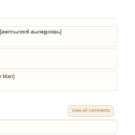
 [മനോഹരൻ മംഗളോദയം]
e Man]
View all comments