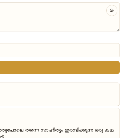
😀
പോലെ തന്നെ സാഹിത്യം ഇരമ്പിക്കുന്ന ഒരു കഥ
്.