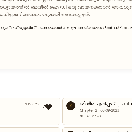
ഗ്രഹവും തന്നിട്ടുണ്ട്. അദ്ദേഹം "അമ്മയുടെ കൂടെ ഒരു യാത്ര
ധ്യായത്തില്‍ മെയില്‍ ഐ ഡി ഒരു വായനക്കാരന്‍ ആവശ്യപ്പെട
ച്ചാണ് അദ്ധേഹവുമായി ബന്ധപ്പെട്ടത്.
ട്ടിക് ലവ് സ്റ്റോറീസ്
കൗമാരം
രതിഅനുഭവങ്ങൾ
സ്മിത
Smitha
Kambik
ശിശിര പുഷ്പ്പം 2 [ smith
8 Pages
2
2
Chapter 2 · 03-09-2023
👁 645 views