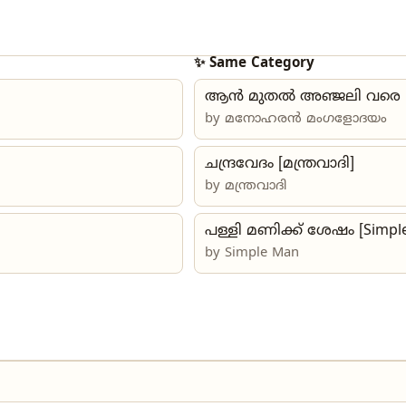
✨ Same Category
ആൻ മുതൽ അഞ്ജലി വരെ
by
മനോഹരൻ മംഗളോദയം
ചന്ദ്രവേദം [മന്ത്രവാദി]
by
മന്ത്രവാദി
പള്ളി മണിക്ക് ശേഷം [Simpl
by Simple Man