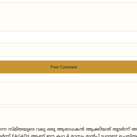
Post Comment
സ്മിതയുടെ വല്യ ഒരു ആരാധകൻ ആക്കിയത് തുടർന്ന് അതു
ുടർന്ന് FAGATH ആണ് ഈ കഥ 4 മാസം മുൻപ് suggest ചെയ്തത