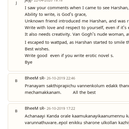
Jeyj
• 22-04-2020 19:18
J
I saw your comments when I came to see Harshan, b
Ability to write, is God's grace,
Unknown friend introduced me Harshan, and was re
Write with love and respect to yourself, even if it's e
It also needs creativity. Van Gogh's nude woman, a
I escaped to wattpad, as Harshan started to smile t
Best wishes.
Write good even if you write erotic novel s.
Bye
BheeM sR
• 26-10-2019 22:46
B
Pranayam sakthiprapichu vannenkolum edakk thanu
mechamakkanam. All the best
BheeM sR
• 26-10-2019 17:22
B
Achanaayi Kanda orale kaamukanayikaanumennu karu
varunnathuvare..epol enikku sharone ulkollan ka