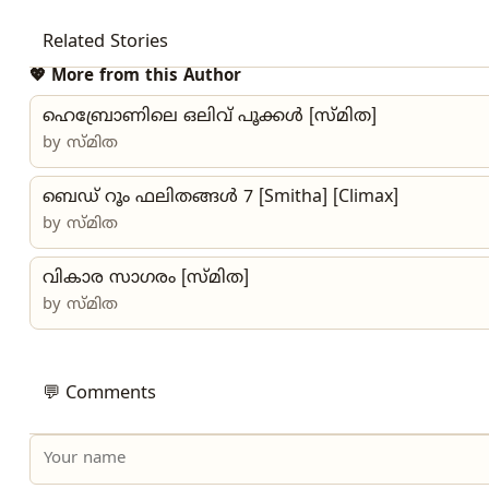
Related Stories
💖 More from this Author
ഹെബ്രോണിലെ ഒലിവ് പൂക്കള്‍ [സ്മിത]
by
സ്മിത
ബെഡ് റൂം ഫലിതങ്ങൾ 7 [Smitha] [Climax]
by
സ്മിത
വികാര സാഗരം [സ്മിത]
by
സ്മിത
💬 Comments