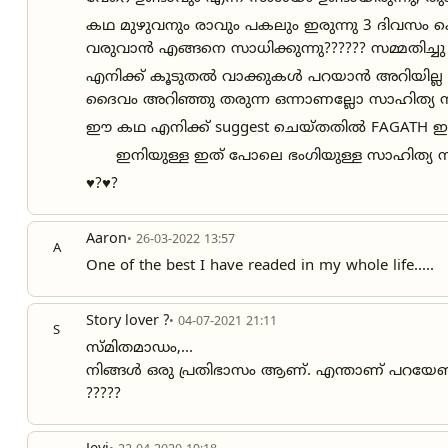
കഥ മുഴുവനും രാവും പകലും ഇരുന്നു 3 ദിവസം 
വരുവാൻ എങ്ങനെ സാധിക്കുന്നു?????? സമ്മതിച്ചു ♥
എനിക്ക് കൂടുതൽ വാക്കുകൾ പറയാൻ അറിയില്ല ഈ ക
ദൈവം അറിഞ്ഞു തരുന്ന ഒന്നാണല്ലോ സാഹിത്യ സൃഷ
ഈ കഥ എനിക്ക് suggest ചെയ്തതിൽ FAGATH ഇന് ന
ഇനിയുള്ള ഇത് പോലെ ഭംഗിയുള്ള സാഹിത്യ സൃഷ
♥️?♥️?
Aaron
• 26-03-2022 13:57
A
One of the best I have readed in my whole life.....
Story lover ?
• 04-07-2021 21:11
S
സ്മിതമാഡം,...
നിങ്ങൾ ഒരു പ്രതിഭാസം ആണ്. എന്താണ് പറയേണ്ടത്
?????