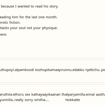
ecause I wanted to read his story.
ading him for the last one month.
rotic fiction.
ttacks your soul not your physique.
here.
thupoyi.alpamkoodi kozhupikamaayirunnu.edakku njettichu..pi
thila.ethoru sex kathayaayikaanan thalparyamilla.ennal aasth
zhiyunnilla..really sorry smitha.... Nokkatte