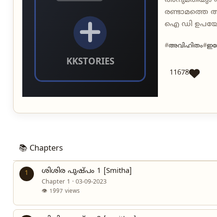
അനുമതിയും അനു
രണ്ടാമത്തെ അ
ഐ ഡി ഉപയോഗി
അവിഹിതം
ഇറോ
11678
📚 Chapters
ശിശിര പുഷ്പം 1 [Smitha]
1
Chapter 1 · 03-09-2023
👁 1997 views