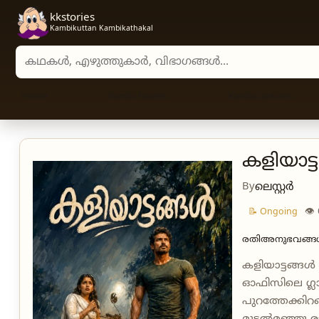
kkstories
Kambikuttan Kambikathakal
Search stories, authors, and categories
Home
Kambi Novels
Kambi cartoon
കളിയാട്ട
By
ലെസ്റ്റർ
👁
📝 Ongoing
രതിഅനുഭവങ്
കളിയാട്ടങ്ങൾ 1
ഓഫിസിലെ ഗ്ലാസ
പുറത്തേക്കിറങ