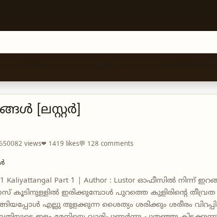
Authors
Discussion
Submit Your Story
ങ്ങൾ [ലസ്റ്റർ]
 650082 views
❤ 1419 likes
💬 128 comments
ങൾ
 Kaliyattangal Part 1 | Author : Lustor ഓഫീസിൽ നിന്ന് ഇറങ്
് കൂടിനുള്ളിൽ ഇരിക്കുമ്പോൾ പുറത്തെ കുളിരിന്റെ തീവ്രത അ
്ങിയപ്പോൾ എല്ലു തുളക്കുന്ന ശൈത്യം ശരിക്കും ശരീരം വിറപ്പി