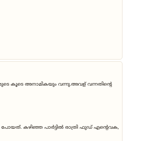
രുടെ കൂടെ അനാമികയും വന്നു.അവള് വന്നതിൻ്റെ
ച്ചു പോയത്. കഴിഞ്ഞ പാർട്ടിൽ രാത്രി ഫുഡ് എന്റെവക,