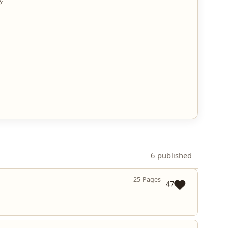
.
6 published
25 Pages
47