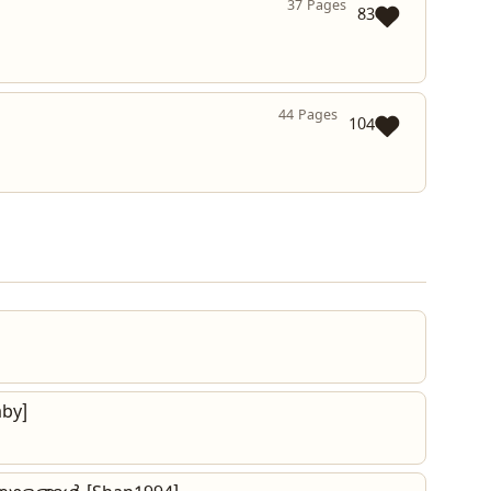
37 Pages
83
44 Pages
104
aby]