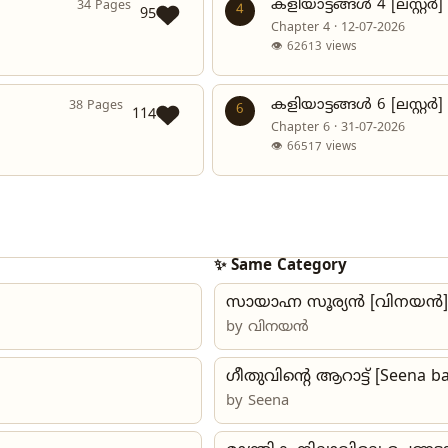
കളിയാട്ടങ്ങൾ 4 [ലസ്റ്റർ]
34 Pages
4
95
Chapter 4 · 12-07-2026
👁 62613 views
കളിയാട്ടങ്ങൾ 6 [ലസ്റ്റർ]
38 Pages
6
114
Chapter 6 · 31-07-2026
👁 66517 views
✨ Same Category
സായാഹ്ന സൂര്യൻ [വിനയൻ]
by
വിനയൻ
ഗീതുവിന്റെ ആറാട്ട് [Seena b
by
Seena