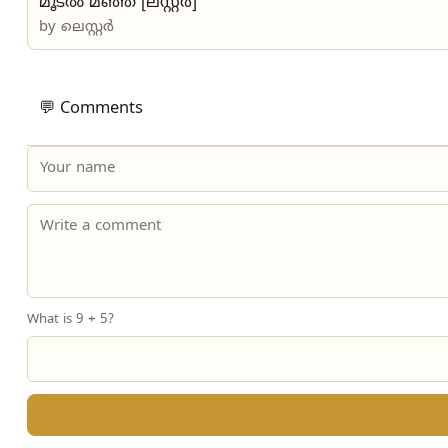
മൂടൽ മഞ്ഞ് [ലസ്റ്റർ]
by
ലെസ്റ്റർ
💬 Comments
What is 9 + 5?