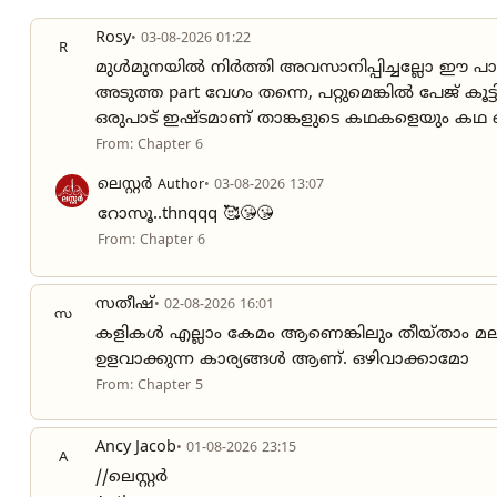
Rosy
• 03-08-2026 01:22
R
മുൾമുനയിൽ നിർത്തി അവസാനിപ്പിച്ചല്ലോ ഈ പാർട്ട
അടുത്ത part വേഗം തന്നെ, പറ്റുമെങ്കിൽ പേജ് കൂട്
ഒരുപാട് ഇഷ്ടമാണ് താങ്കളുടെ കഥകളെയും കഥ 
From: Chapter 6
ലെസ്റ്റർ
Author
• 03-08-2026 13:07
റോസൂ..thnqqq 🥰😘😘
From: Chapter 6
സതീഷ്
• 02-08-2026 16:01
സ
കളികൾ എല്ലാം കേമം ആണെങ്കിലും തീയ്താം മലം 
ഉളവാക്കുന്ന കാര്യങ്ങൾ ആണ്. ഒഴിവാക്കാമോ
From: Chapter 5
Ancy Jacob
• 01-08-2026 23:15
A
//ലെസ്റ്റർ