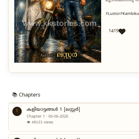
മൂടൽമഞ്ഞു രാ
Lustor
Kambiku
1419
📚 Chapters
കളിയാട്ടങ്ങൾ 1 [ലസ്റ്റർ]
1
Chapter 1 · 06-06-2026
👁 48533 views