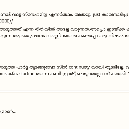
ൊ എന്നോട് വല്യ സ്നേഹമില്ല എന്നർത്ഥം. അതല്ലേ just കാണോടിച
🤷‍♂️//
യായി അടുത്തത് എന്ന രീതിയിൽ അല്ലേ വരുന്നത്.അപ്പൊ ഇടയ്ക
കയറുന്ന അത്രയും ഭാഗം വർണ്ണിക്കാതെ കണ്ടപ്പോ ഒരു വിഷ
ുത്ത പാർട്ട് തുടങ്ങുമ്പോ സീൻ continuety യായി തുടരില്ലേ. 
 starting തന്നെ കമ്പി സ്റ്റാർട്ട് ചെയ്യാമല്ലോ ന്ന് കരുതി.
മാണ്...