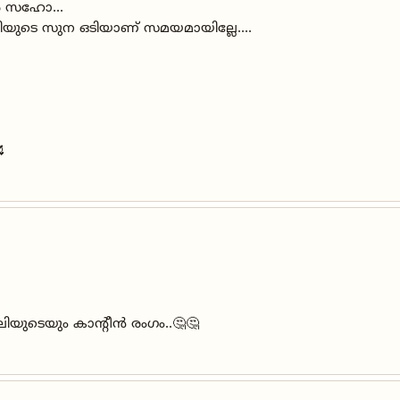
പർ സഹോ...
യുടെ സുന ഒടിയാണ് സമയമായില്ലേ....

ൂലിയുടെയും കാന്റീൻ രംഗം..🤔🤔