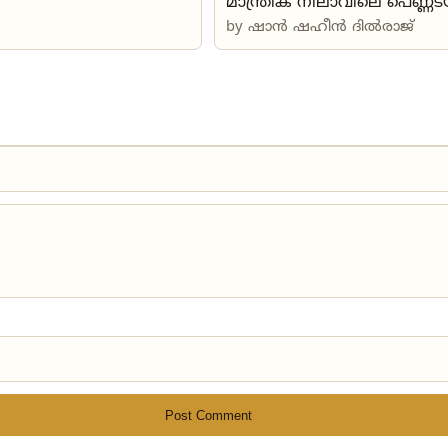
മാന്ത്രിക നിലാവിലെ പെണ്ണ
by
ഷാൻ ഷഹീൻ ദിൽരാജ്
Post Comment