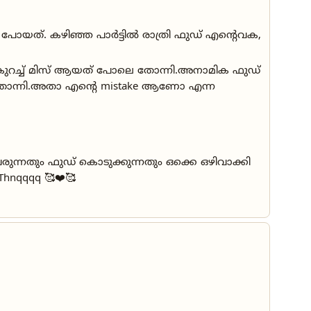
്ചു പോയത്. കഴിഞ്ഞ പാർട്ടിൽ രാത്രി ഫുഡ് എന്റെവക,
്ക് കുറച്ച് മിസ് ആയത് പോലെ തോന്നി.അനാമിക ഫുഡ്
മം തോന്നി.അതാ എൻ്റെ mistake ആണോ എന്ന
വരുന്നതും ഫുഡ് കൊടുക്കുന്നതും ഒക്കെ ഒഴിവാക്കി
 Thnqqqq 🥰❤️🥰