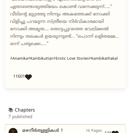
ഏതാണ്ടൊരുത്തിയേം കൊണ്ട് വന്നേക്കുന്ന്…..“
വീടിന്റെ മുറ്റത്തു നിന്നും അകത്തേക്ക് നോക്കി
വിളിച്ചു പറയുന്ന സ്ത്രീയെ നിർവികാരമായി
നോക്കി അമൃത…. തൊട്ടപ്പുറത്തെ വേലിക്കൽ
നിന്നും തലകൾ ഉയരുന്നുണ്ട്… “പൊന്ന് ലളിതമ്മേ…
ഒന്ന് പതുക്കെ…..”
Anamika
Kambikuttan
Erotic Love Stories
Kambikathakal
11601
📚 Chapters
7 published
മഴനീർതുള്ളികൾ 1
16 Pages
1