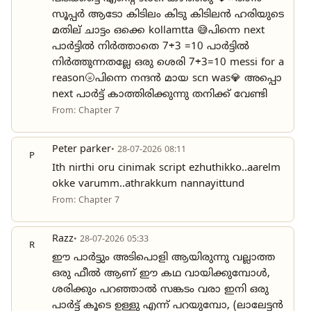
സൂപ്പർ ആടോ കിടിലം കിടു കിടിലൻ ഹരിയുടെ
മതില് ചാട്ടം ഒക്കെ kollamtta 😅പിന്നെ next
പാർട്ടിൽ നിർത്താതെ 7+3 =10 പാർട്ടിൽ
നിർത്തുന്നതല്ലേ ഒരു ശെരി 7+3=10 messi for a
reason🌝പിന്നെ നന്ദൻ മായ scn was💎 അപ്പൊ
next പാർട്ട്‌ കാത്തിരിക്കുന്നു തനിക്ക് വേണ്ടി
From: Chapter 7
Peter parker
• 28-07-2026 08:11
P
Ith nirthi oru cinimak script ezhuthikko..aarelm
okke varumm..athrakkum nannayittund
From: Chapter 7
Razz
• 28-07-2026 05:33
R
ഈ പാർട്ടും അടിപൊളി ആയിരുന്നു വല്ലാത്ത
ഒരു ഫീൽ ആണ് ഈ കഥ വായിക്കുമ്പോൾ,
ശരിക്കും പറഞ്ഞാൽ സങ്കടം വരാ ഇനി ഒരു
പാർട്ട്‌ കൂടെ ഉള്ളു എന്ന് പറയുമ്പോ, (ലാലേട്ടൻ