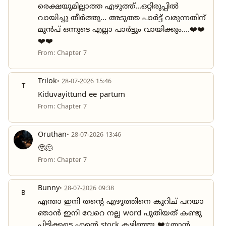
രെക്ഷയുമില്ലാത്ത എഴുത്ത്...ഒറ്റിരുപ്പിൽ
വായിച്ചു തീർത്തു... അടുത്ത പാർട്ട്‌ വരുന്നതിന്
മുൻപ് ഒന്നുടെ എല്ലാ പാർട്ടും വായിക്കും....❤️❤️
❤️❤️
From: Chapter 7
Trilok
• 28-07-2026 15:46
T
Kiduvayittund ee partum
From: Chapter 7
Oruthan
• 28-07-2026 13:46
🥹🫠
From: Chapter 7
Bunny
• 28-07-2026 09:38
B
എന്താ ഇനി തന്റെ എഴുത്തിനെ കുറിച് പറയാ
ഞാൻ ഇനി വേറെ നല്ല word പുതിയത് കണ്ടു
പിടിക്കട്ടെ എന്റെ stock കഴിഞ്ഞു ❤️⭐താൻ