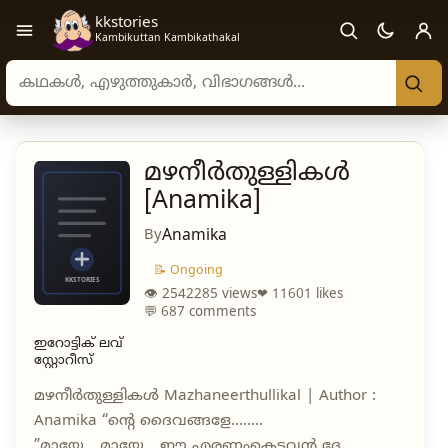
kkstories
Open navigation menu
Kambikuttan Kambikathakal
Search stories, authors, and categories
മഴനീർതുള്ളികൾ
[Anamika]
By
Anamika
📝 Ongoing
👁 2542285 views
❤ 11601 likes
💬 687 comments
ഇറോട്ടിക് ലവ്
സ്റ്റോറീസ്
മഴനീർതുള്ളികൾ Mazhaneerthullikal | Author :
Anamika “ന്റെ ദൈവങ്ങളേ……..
”മായേ….മായേ….ഈ എരണംകെട്ടവൻ ദേ