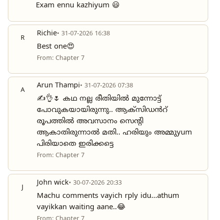
Exam ennu kazhiyum 😃
Richie
• 31-07-2026 16:38
R
Best one😍
From: Chapter 7
Arun Thampi
• 31-07-2026 07:38
A
✍️👌🌷 കഥ നല്ല രീതിയിൽ മുന്നോട്ട്
പോവുകയായിരുന്നു.. ആക്സിഡൻറ്
രൂപത്തിൽ അവസാനം സെന്റി
ആകാതിരുന്നാൽ മതി.. ഹരിയും അമ്മുyum
പിരിയാതെ ഇരിക്കട്ടെ
From: Chapter 7
John wick
• 30-07-2026 20:33
J
Machu comments vayich rply idu...athum
vayikkan waiting aane..😂
From: Chapter 7