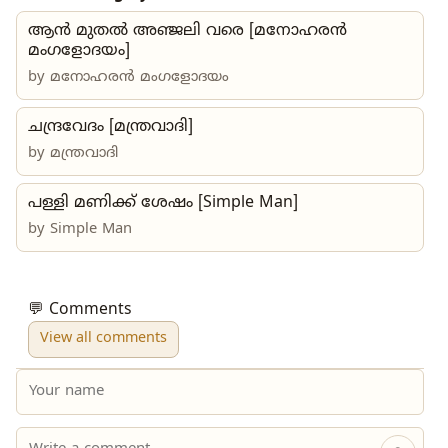
ആൻ മുതൽ അഞ്ജലി വരെ [മനോഹരൻ
മംഗളോദയം]
by
മനോഹരൻ മംഗളോദയം
ചന്ദ്രവേദം [മന്ത്രവാദി]
by
മന്ത്രവാദി
പള്ളി മണിക്ക് ശേഷം [Simple Man]
by Simple Man
💬 Comments
View all comments