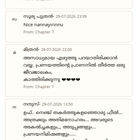
സൂര്യ പുത്രൻ
• 29-07-2026 23:39
സ
Nice nannayirinnu
From: Chapter 7
മിത്രൻ
• 29-07-2026 22:00
മ
അസാധ്യമായ എഴുത്തു പറയാതിരിക്കാൻ
വയ്യ. പ്രണയത്തിന്റെ പ്രാണനിൽ തീർത്ത ഒരു
ജീവജാലകം,
കാത്തിരിക്കുന്നു ❤️❤️❤️❤️
From: Chapter 7
നന്ദുസ്
• 29-07-2026 13:50
ന
ഉഫ്.. നെഞ്ച് തകർത്തുകളഞ്ഞൊരു ഫീൽ...
അത്രക്കും അതിമനോഹരം... അവരുടെ
അകൽച്ചകളും,,, അടുപ്പങ്ങളും...
പ്രണയനിമിഷങ്ങളും.....