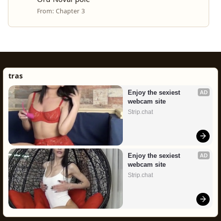
Oru Noval pole
From: Chapter 3
tras
Enjoy the sexiest 
AD
webcam site
Strip.chat
Enjoy the sexiest 
AD
webcam site
Strip.chat