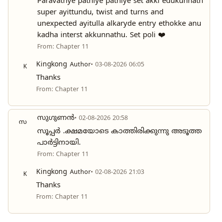
Paravathye pathiye pathiye set akki edukunnath
super ayittundu, twist and turns and
unexpected ayitulla alkaryde entry ethokke anu
kadha interst akkunnathu. Set poli ❤️
From: Chapter 11
Kingkong
Author
• 03-08-2026 06:05
K
Thanks
From: Chapter 11
സുഗുണൻ
• 02-08-2026 20:58
സ
സൂപ്പർ .ക്ഷമയോടെ കാത്തിരിക്കുന്നു അടൂത്ത
പാര്‍ട്ടിനായി.
From: Chapter 11
Kingkong
Author
• 02-08-2026 21:03
K
Thanks
From: Chapter 11