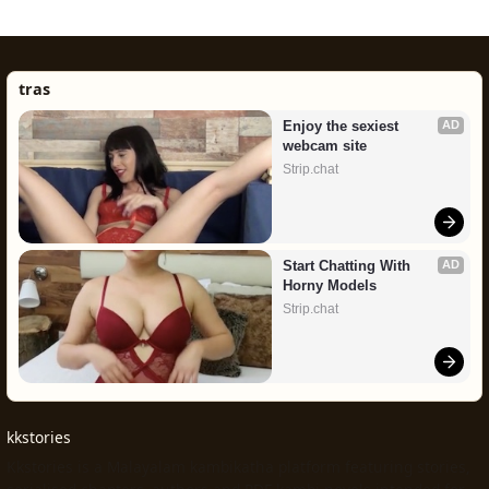
tras
Enjoy the sexiest 
AD
webcam site
Strip.chat
Start Chatting With 
AD
Horny Models
Strip.chat
kkstories
Kkstories is a Malayalam kambikatha platform featuring stories,