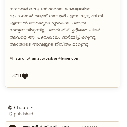
നഗരത്തിലെ പ്രസിദ്ധമായ കോളേജിലെ
പ്രൊഫസർ ആണ് ഗായത്രി എന്ന കുടുംബിനി.
എന്നാൽ അവരുടെ ഭുതകാലം അത്ര
മാന്യമായിരുന്നില്ല.. അത് തിരിച്ചറിഞ്ഞ ചിലർ
അവളെ ആ പഴയകാലം ഓർമ്മിപ്പിക്കുന്നു.
അതോടെ അവളുടെ ജീവിതം മാറുന്നു.
Firstnight
Fantacy
Lesbian
femendom.
3711
📚 Chapters
12 published