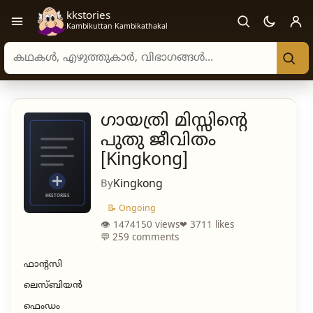
kkstories
Open navigation menu
Kambikuttan Kambikathakal
Search stories, authors, and categories
ഗായത്രി മിസ്സിന്റെ
പുതു ജീവിതം
[Kingkong]
By
Kingkong
📝 Ongoing
👁 1474150 views
❤ 3711 likes
💬 259 comments
ഫാന്റസി
ലെസ്ബിയൻ
ഫെംഡം