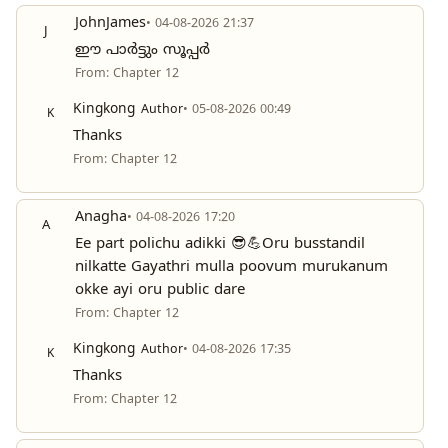
JohnJames
• 04-08-2026 21:37
J
ഈ പാർട്ടും സൂപ്പർ
From: Chapter 12
Kingkong
Author
• 05-08-2026 00:49
K
Thanks
From: Chapter 12
Anagha
• 04-08-2026 17:20
A
Ee part polichu adikki 😎💪Oru busstandil
nilkatte Gayathri mulla poovum murukanum
okke ayi oru public dare
From: Chapter 12
Kingkong
Author
• 04-08-2026 17:35
K
Thanks
From: Chapter 12