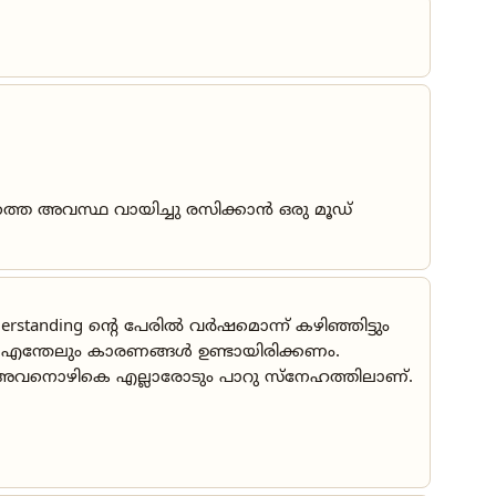
ോഴത്തെ അവസ്ഥ വായിച്ചു രസിക്കാൻ ഒരു മൂഡ്
standing ൻ്റെ പേരിൽ വർഷമൊന്ന് കഴിഞ്ഞിട്ടും
േ എന്തേലും കാരണങ്ങൾ ഉണ്ടായിരിക്കണം.
. അവനൊഴികെ എല്ലാരോടും പാറു സ്നേഹത്തിലാണ്.