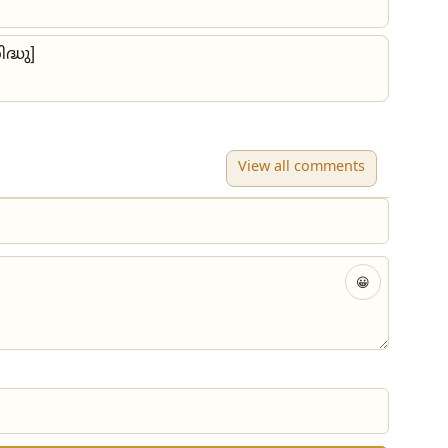
്ധു]
View all comments
😀