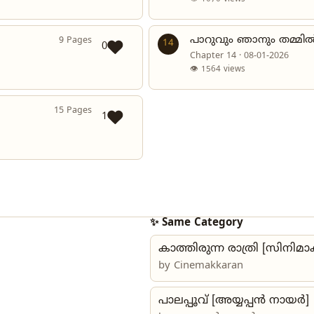
പാറുവും ഞാനും തമ്മിൽ
9 Pages
14
0
Chapter 14 · 08-01-2026
👁 1564 views
15 Pages
1
✨ Same Category
കാത്തിരുന്ന രാത്രി [സിനിമ
by
Cinemakkaran
പാലപ്പൂവ് [അയ്യപ്പൻ നായർ]