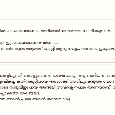
ിയിൽ ചാടിക്കുവാണോ...അറിയാൻ മേലാഞ്ഞു ചോദിക്കുവാൻ..
ിൽ ഇത്രക്കുമൊക്കെ വേണോ...
 rohante കൂടെ അത്രക്ക് ഹാപ്പി ആരുന്നല്ലേ... അവൻ്റെ ഇപ്പ
തിനകളിലും തീ കൊളുത്തണം. പക്ഷേ പാറു…ഒരു ചെറിയ misunder
ും മികച്ച കതിനകുറ്റിയായ അവൾക്ക് അതിലും കടുത്ത വേറ
യോടെ നാടുവിട്ടുപോയ അഞ്ജലി അവൻ്റെ നഷ്ടം തന്നെയാണ്
ൊഴത്തെ love status.
ിറഞ്ഞേ അവൻ പഴയ അവൻ തന്നെയാകൂ.