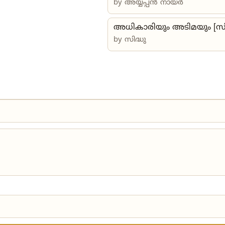
by
അയ്യപ്പൻ നായർ
അധികാരിയും അടിമയും [സിദ
by സിദ്ധു