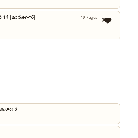
 14 [മാർക്കസ്]
19 Pages
0
ാക്കാരൻ]