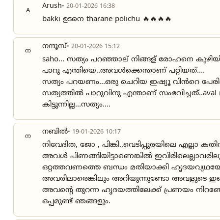
Arush
• 20-01-2026 16:38
A
bakki ഉടനെ tharane polichu 🔥🔥🔥🔥
നന്ദൂസ്
• 20-01-2026 15:12
ന
saho... സത്യം പറഞ്ഞാല് നിങ്ങള് രോഹനെ കുഴ
പാറു എന്തിയെ..അവൾക്കെന്താണ് പറ്റിയത്....
സത്യം പറയണം...ഒരു ചെറിയ ഇഷ്യൂ വിൻറെ പേര
സത്യത്തിൽ പാറുവിനു എന്താണ് സംഭവിച്ചത്..aval
കിട്ടുന്നില്ല...സത്യം....
നബിൽ
• 19-01-2026 10:17
ന
നിവേദിത, ജോ , പിങ്കി..വെടിപ്പുരയിലെ എല്ലാ ക
അവൾ പിണങ്ങിയിട്ടാണെങ്കിൽ ഇവിരിലെല്ലാവരില
ഒറ്റത്തവണത്തെ ബന്ധം മതിയാക്കി ഹൃദയവ്യഥ
അവരിലാരെങ്കിലും അറിയുന്നുണ്ടോ അവളുടെ ഇപ്പ
അവൻ്റെ തുറന്ന ഹൃദയത്തിലേക്ക് പ്രണയം ന
ഒപ്പമുണ്ട് ഞങ്ങളും.