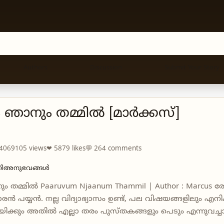
Authors
Discussion
Submit Your Story
 ഞാനും തമ്മിൽ [മാർക്കസ്]
 4069105 views
❤ 5879 likes
💬 264 comments
തിഅനുഭവങ്ങൾ
ം തമ്മിൽ Paaruvum Njaanum Thammil | Author : Marcus 
 പയ്യൻ. നല്ല വിദ്യാഭ്യാസം ഉണ്ട്, പല വിഷയങ്ങളിലും എനിക
ിക്കും അതിൽ എല്ലാ തരം പുസ്തകങ്ങളും പെടും എന്നുവച്ചാ