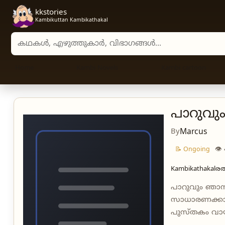
kkstories
Kambikuttan Kambikathakal
Search stories, authors, and categories
Home
Kambi Novels
Kambi cartoon
പാറുവും
By
Marcus
👁
📝 Ongoing
Kambikathakal
ര
പാറുവും ഞാനു
സാധാരണക്കാരൻ
പുസ്‌തകം വായ