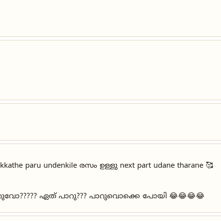
kathe paru undenkile രസം ഉള്ളു next part udane tharane 🥰
ാറുവോ????? ഏത് പാറു??? പാറുവൊക്കെ പോയി 😂😂😂😂