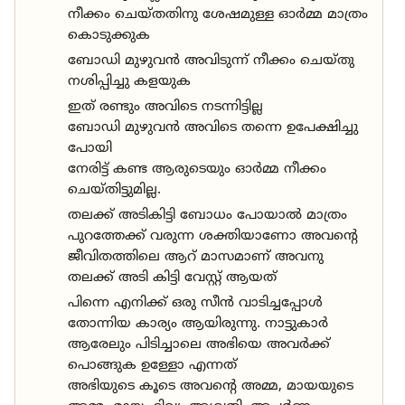
നീക്കം ചെയ്തതിനു ശേഷമുള്ള ഓർമ്മ മാത്രം
കൊടുക്കുക
ബോഡി മുഴുവൻ അവിടുന്ന് നീക്കം ചെയ്തു
നശിപ്പിച്ചു കളയുക
ഇത് രണ്ടും അവിടെ നടന്നിട്ടില്ല
ബോഡി മുഴുവൻ അവിടെ തന്നെ ഉപേക്ഷിച്ചു
പോയി
നേരിട്ട് കണ്ട ആരുടെയും ഓർമ്മ നീക്കം
ചെയ്തിട്ടുമില്ല.
തലക്ക് അടികിട്ടി ബോധം പോയാൽ മാത്രം
പുറത്തേക്ക് വരുന്ന ശക്തിയാണോ അവന്റെ
ജീവിതത്തിലെ ആറ് മാസമാണ് അവനു
തലക്ക് അടി കിട്ടി വേസ്റ്റ് ആയത്
പിന്നെ എനിക്ക് ഒരു സീൻ വാടിച്ചപ്പോൾ
തോന്നിയ കാര്യം ആയിരുന്നു. നാട്ടുകാർ
ആരേലും പിടിച്ചാലെ അഭിയെ അവർക്ക്
പൊങ്ങുക ഉള്ളോ എന്നത്
അഭിയുടെ കൂടെ അവന്റെ അമ്മ, മായയുടെ