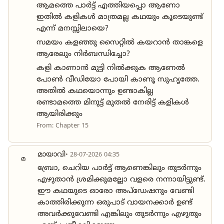
ആമത്തെ പാർട്ട്‌ എത്തിയപ്പൊ ആണോ
ഇതിൽ കളികൾ മാത്രമല്ല കഥയും കൂടെയുണ്ട്
എന്ന് മനസ്സിലായെ?
സമയം കളഞ്ഞു സൈറ്റിൽ കയറാൻ താങ്കളെ
ആരേലും നിർബന്ധിച്ചോ?
കളി കാണാൻ മുട്ടി നിൽക്കുക ആണേൽ
പോൺ വീഡിയോ പോയി കാണൂ സുഹൃത്തേ.
അതിൽ കഥയൊന്നും ഉണ്ടാകില്ല
രണ്ടാമത്തെ മിനുട്ട് മുതൽ നേരിട്ട് കളികൾ
ആയിരിക്കും
From: Chapter 15
മായാവി
• 28-07-2026 04:35
മ
ബ്രോ, ചെറിയ പാർട്ട് ആണെങ്കിലും തുടർന്നും
എഴുതാൻ ശ്രമിക്കുമല്ലോ വളരെ നന്നായിട്ടുണ്ട്.
ഈ കഥയുടെ ഓരോ അപ്ഡേഷനും വേണ്ടി
കാത്തിരിക്കുന്ന ഒരുപാട് വായനക്കാർ ഉണ്ട്
അവർക്കുവേണ്ടി എങ്കിലും തുടർന്നും എഴുതും