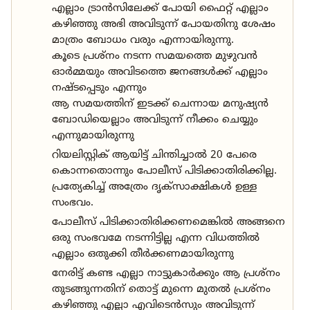
എല്ലാം ട്രാൻസിലേക്ക് പോയി ഫൈറ്റ് എല്ലാം
കഴിഞ്ഞു അഭി അവിടുന്ന് പോയതിനു ശേഷം
മാത്രം ബോധം വരും എന്നായിരുന്നു.
കൂടെ പ്രശ്നം നടന്ന സമയത്തെ മുഴുവൻ
ഓർമ്മയും അവിടത്തെ ജനങ്ങൾക്ക് എല്ലാം
നഷ്ടപ്പെടും എന്നും
ആ സമയത്തിന് ഇടക്ക് ചെന്നായ മനുഷ്യൻ
ബോഡിയെല്ലാം അവിടുന്ന് നീക്കം ചെയ്യും
എന്നുമായിരുന്നു
റിയലിസ്റ്റിക് ആയിട്ട് ചിന്തിച്ചാൽ 20 പേരെ
കൊന്നതൊന്നും പോലീസ് പിടിക്കാതിരിക്കില്ല.
പ്രത്യേകിച്ച് അത്രേം ദൃക്‌സാക്ഷികൾ ഉള്ള
സംഭവം.
പോലീസ് പിടിക്കാതിരിക്കണമെങ്കിൽ അങ്ങനെ
ഒരു സംഭവമേ നടന്നിട്ടില്ല എന്ന വിധത്തിൽ
എല്ലാം ഒതുക്കി തീർക്കണമായിരുന്നു
നേരിട്ട് കണ്ട എല്ലാ നാട്ടുകാർക്കും ആ പ്രശ്നം
തുടങ്ങുന്നതിന് തൊട്ട് മുന്നെ മുതൽ പ്രശ്നം
കഴിഞ്ഞു എല്ലാ എവിടെൻസും അവിടുന്ന്