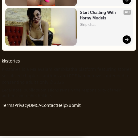
Start Chatting With 
AD
Horny Models
Strip.chat
kkstories
Kkstories is a Malayalam kambikatha platform featuring stories,
serialised chapters, authors and PDF kambi novels intended for
consenting adults only.© 2026
Legal note: public submissions remain the responsibility of their
authors and rights holders.
Terms
Privacy
DMCA
Contact
Help
Submit