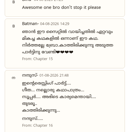
B
Awesome one bro don't stop it please
Batman
• 04-08-2026 14:29
B
ഞാൻ ഈ സൈറ്റിൽ വായിച്ചതിൽ ഏറ്റവും
മികച്ച കഥകളിൽ ഒന്നാണ് ഈ കഥ.
നിർത്തല്ലേ ബ്രോ.കാത്തിരിക്കുന്നു അടുത്ത
പാർട്ടിനു വേണ്ടി❤️❤️❤️❤️
From: Chapter 15
നന്ദുസ്
• 01-08-2026 21:48
ന
ഇന്റെരെസ്റ്റിംഗ് പാർട്ട്‌....
ഗീത... നല്ലൊരു കഥാപാത്രം...
സൂപ്പർ.... അഭിടെ കാര്യമെന്തായി....
തുടരൂ..
കാത്തിരിക്കുന്നു...
നന്ദുസ്.....
From: Chapter 16