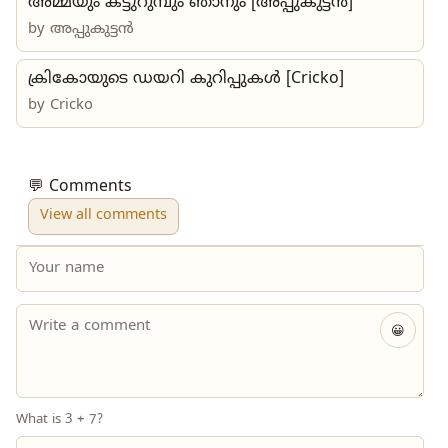
അമ്മയും കട്ടുറുമ്പും ഞാനും [അപ്പുകുട്ടൻ]
by അപ്പുകുട്ടൻ
ക്രികോയുടെ ഡയറി കുറിപ്പുകൾ [Cricko]
by
Cricko
💬 Comments
View all comments
😀
What is 3 + 7?