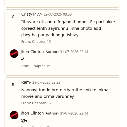
Cristy1477
• 29-07-2026 03:53
C
Ithuvare ok aanu. Ingane thanne. Ee part okke
coreect lenth aayirunnu linne photo add
cheytha paripadi angu ishtayi.
From: Chapter 15
Jhon Clinton
Author
• 31-07-2026 22:14
💕
From: Chapter 15
Ram
• 28-07-2026 23:22
R
Nannayittunde bro nirtharuthe enikke lokha
movie anu orma varunney
From: Chapter 15
Jhon Clinton
Author
• 31-07-2026 22:14
🥰♥️