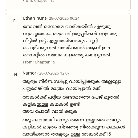
From: Chapter 15
Ethan hunt
• 28-07-2026 06:24
E
നോവൽ മനോരമ വാരികയിൽ എഴുതൂ
സുഹൃത്തേ... ഒരുപാട് ഉരുപ്പടികൾ ഉള്ള ആ
വീട്ടിൽ ഇട്ട് എല്ലാത്തിനെയും പണ്ണി
പൊളിക്കുന്നത് വായിക്കാൻ ആണ് ഈ
സൈറ്റിൽ സമയം കളഞ്ഞു കയറുന്നത്...
From: Chapter 15
Namor
• 28-07-2026 12:07
N
ആരും നിർബന്ധിച്ചു വായിപ്പിക്കുക അല്ലല്ലോ
പറ്റുമെങ്കിൽ മാത്രം വായിച്ചാൽ മതി
താങ്കൾക്ക് പറ്റിയ രണ്ടാമത്തെ പേജ് മുതൽ
കളികളുള്ള കഥകൾ ഉണ്ട്
അവ പോയി വായിക്കുക
ഒരു കഥയായി ഒന്നും തന്നെ ഇല്ലാതെ വെറും
കളികൾ മാത്രം നിറഞ്ഞു നിൽക്കുന്ന കഥകൾ
വായിക്കാൻ താല്പര്യം ഉള്ള താങ്കൾക്ക്15