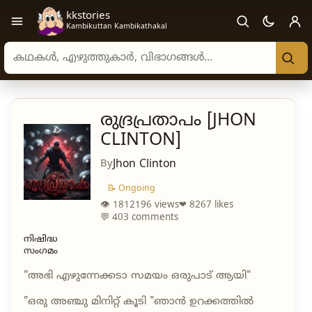
kkstories
Open navigation menu
Kambikuttan Kambikathakal
Search stories, authors, and categories
രുദ്രപ്രതാപം [JHON
CLINTON]
By
Jhon Clinton
📝 Ongoing
👁 1812196 views
❤ 8267 likes
💬 403 comments
നിഷിദ്ധ
സംഗമം
"അഭി എഴുന്നേക്കടാ സമയം ഒരുപാട് ആയി"
"ഒരു അഞ്ചു മിനിറ്റ് കൂടി "ഞാൻ ഉറക്കത്തിൽ